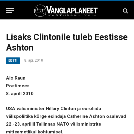
Lisaks Clintonile tuleb Eestisse
Ashton
8. apr. 2010
EESTI
Alo Raun
Postimees
8. aprill 2010
USA välisminister Hillary Clinton ja euroliidu
välispoliitika kõrge esindaja Catherine Ashton osalevad
22.-23. aprillil Tallinnas NATO välisministrite
mitteametlikul kohtumisel.