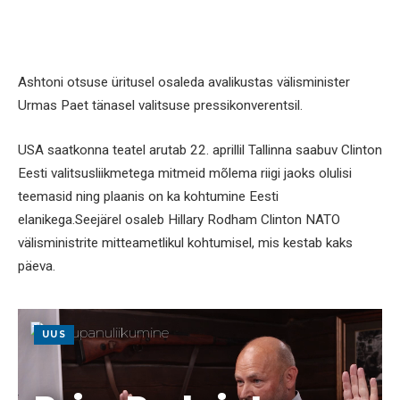
Ashtoni otsuse üritusel osaleda avalikustas välisminister
Urmas Paet tänasel valitsuse pressikonverentsil.
USA saatkonna teatel arutab 22. aprillil Tallinna saabuv Clinton
Eesti valitsusliikmetega mitmeid mõlema riigi jaoks olulisi
teemasid ning plaanis on ka kohtumine Eesti
elanikega.Seejärel osaleb Hillary Rodham Clinton NATO
välisministrite mitteametlikul kohtumisel, mis kestab kaks
päeva.
UUS