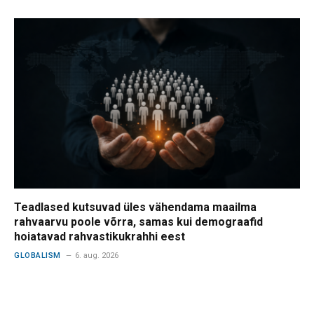
Teadlased kutsuvad üles vähendama maailma
rahvaarvu poole võrra, samas kui demograafid
hoiatavad rahvastikukrahhi eest
GLOBALISM
6. aug. 2026