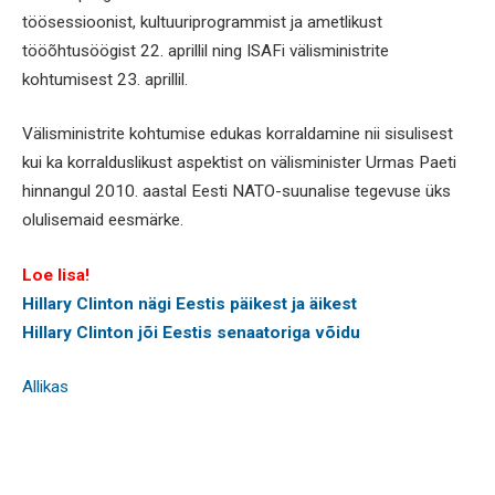
töösessioonist, kultuuriprogrammist ja ametlikust
tööõhtusöögist 22. aprillil ning ISAFi välisministrite
kohtumisest 23. aprillil.
Välisministrite kohtumise edukas korraldamine nii sisulisest
kui ka korralduslikust aspektist on välisminister Urmas Paeti
hinnangul 2010. aastal Eesti NATO-suunalise tegevuse üks
olulisemaid eesmärke.
Loe lisa!
Hillary Clinton nägi Eestis päikest ja äikest
Hillary Clinton jõi Eestis senaatoriga võidu
Allikas