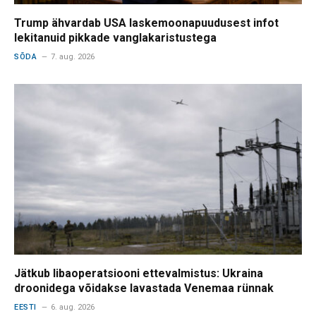
Trump ähvardab USA laskemoonapuudusest infot
lekitanuid pikkade vanglakaristustega
SÕDA
7. aug. 2026
Jätkub libaoperatsiooni ettevalmistus: Ukraina
droonidega võidakse lavastada Venemaa rünnak
EESTI
6. aug. 2026