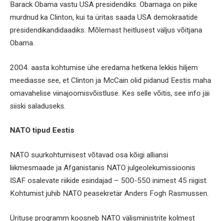
Barack Obama vastu USA presidendiks. Obamaga on piike
murdnud ka Clinton, kui ta üritas saada USA demokraatide
presidendikandidaadiks. Mõlemast heitlusest väljus võitjana
Obama.
2004. aasta kohtumise ühe eredama hetkena lekkis hiljem
meediasse see, et Clinton ja McCain olid pidanud Eestis maha
omavahelise viinajoomisvõistluse. Kes selle võitis, see info jäi
siiski saladuseks.
NATO tipud Eestis
NATO suurkohtumisest võtavad osa kõigi alliansi
liikmesmaade ja Afganistanis NATO julgeolekumissioonis
ISAF osalevate riikide esindajad – 500-550 inimest 45 riigist.
Kohtumist juhib NATO peasekretär Anders Fogh Rasmussen.
Ürituse programm koosneb NATO välisministrite kolmest