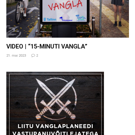
VIDEO | “15-MINUTI VANGLA”
21. mai 2023
2