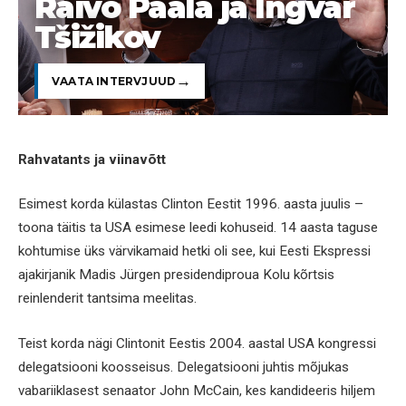
Raivo Paala ja Ingvar
Tšižikov
VAATA INTERVJUUD
Rahvatants ja viinavõtt
Esimest korda külastas Clinton Eestit 1996. aasta juulis –
toona täitis ta USA esimese leedi kohuseid. 14 aasta taguse
kohtumise üks värvikamaid hetki oli see, kui Eesti Ekspressi
ajakirjanik Madis Jürgen presidendiproua Kolu kõrtsis
reinlenderit tantsima meelitas.
Teist korda nägi Clintonit Eestis 2004. aastal USA kongressi
delegatsiooni koosseisus. Delegatsiooni juhtis mõjukas
vabariiklasest senaator John McCain, kes kandideeris hiljem