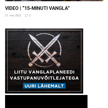
VIDEO | “15-MINUTI VANGLA”
21. mai 2023
2