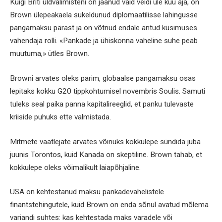
Kuigi Briti üldvalimisteni on jäänud vaid veidi üle kuu aja, on
Brown ülepeakaela sukeldunud diplomaatilisse lahingusse
pangamaksu pärast ja on võtnud endale antud küsimuses
vahendaja rolli. «Pankade ja ühiskonna vaheline suhe peab
muutuma,» ütles Brown.
Browni arvates oleks parim, globaalse pangamaksu osas
lepitaks kokku G20 tippkohtumisel novembris Soulis. Samuti
tuleks seal paika panna kapitalireeglid, et panku tulevaste
kriiside puhuks ette valmistada.
Mitmete vaatlejate arvates võinuks kokkulepe sündida juba
juunis Torontos, kuid Kanada on skeptiline. Brown tahab, et
kokkulepe oleks võimalikult laiapõhjaline.
USA on kehtestanud maksu pankadevahelistele
finantstehingutele, kuid Brown on enda sõnul avatud mõlema
variandi suhtes: kas kehtestada maks varadele või