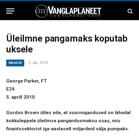
Üleilmne pangamaks koputab
uksele
5. apr. 2010
MAAILM
George Parker, FT
E24
5. aprill 2010
Gordon Brown ütles eile, et suurmajandused on lähedal
kokkuleppele üleilmse pangandusmaksu osas, mis
finantssektorist iga-aastaselt miljardeid välja pumpaks.