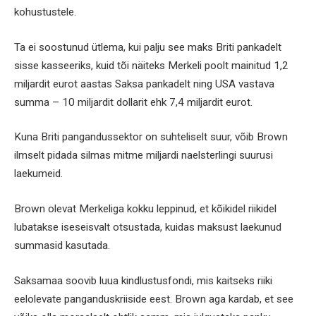
kohustustele.
Ta ei soostunud ütlema, kui palju see maks Briti pankadelt
sisse kasseeriks, kuid tõi näiteks Merkeli poolt mainitud 1,2
miljardit eurot aastas Saksa pankadelt ning USA vastava
summa – 10 miljardit dollarit ehk 7,4 miljardit eurot.
Kuna Briti pangandussektor on suhteliselt suur, võib Brown
ilmselt pidada silmas mitme miljardi naelsterlingi suurusi
laekumeid.
Brown olevat Merkeliga kokku leppinud, et kõikidel riikidel
lubatakse iseseisvalt otsustada, kuidas maksust laekunud
summasid kasutada.
Saksamaa soovib luua kindlustusfondi, mis kaitseks riiki
eelolevate panganduskriiside eest. Brown aga kardab, et see