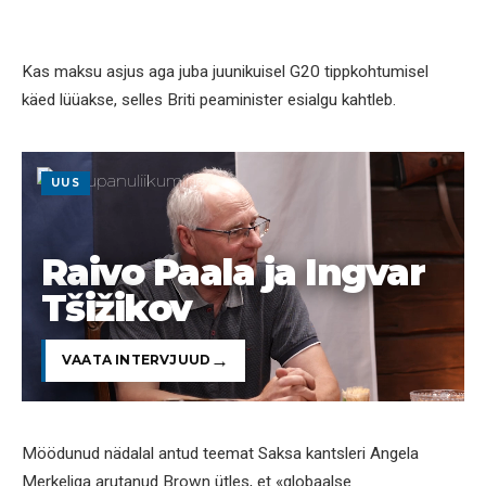
Kas maksu asjus aga juba juunikuisel G20 tippkohtumisel
käed lüüakse, selles Briti peaminister esialgu kahtleb.
UUS
Raivo Paala ja Ingvar
Tšižikov
VAATA INTERVJUUD
Möödunud nädalal antud teemat Saksa kantsleri Angela
Merkeliga arutanud Brown ütles, et «globaalse