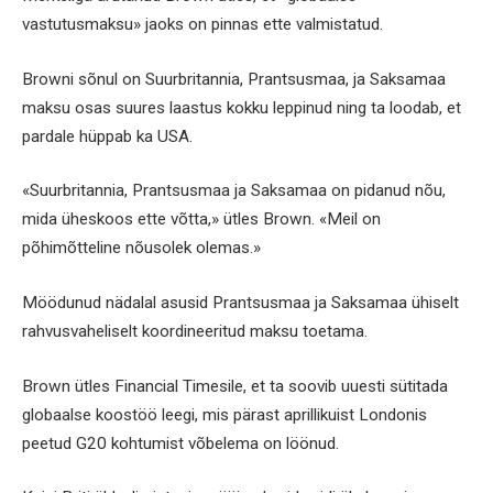
vastutusmaksu» jaoks on pinnas ette valmistatud.
Browni sõnul on Suurbritannia, Prantsusmaa, ja Saksamaa
maksu osas suures laastus kokku leppinud ning ta loodab, et
pardale hüppab ka USA.
«Suurbritannia, Prantsusmaa ja Saksamaa on pidanud nõu,
mida üheskoos ette võtta,» ütles Brown. «Meil on
põhimõtteline nõusolek olemas.»
Möödunud nädalal asusid Prantsusmaa ja Saksamaa ühiselt
rahvusvaheliselt koordineeritud maksu toetama.
Brown ütles Financial Timesile, et ta soovib uuesti sütitada
globaalse koostöö leegi, mis pärast aprillikuist Londonis
peetud G20 kohtumist võbelema on löönud.