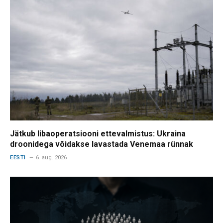
Jätkub libaoperatsiooni ettevalmistus: Ukraina
droonidega võidakse lavastada Venemaa rünnak
EESTI
6. aug. 2026