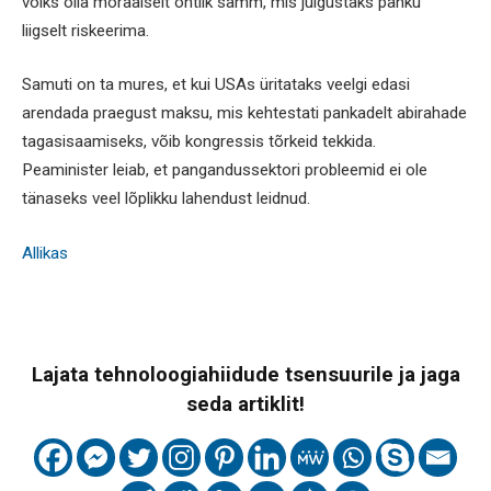
võiks olla moraalselt ohtlik samm, mis julgustaks panku
liigselt riskeerima.
Samuti on ta mures, et kui USAs üritataks veelgi edasi
arendada praegust maksu, mis kehtestati pankadelt abirahade
tagasisaamiseks, võib kongressis tõrkeid tekkida.
Peaminister leiab, et pangandussektori probleemid ei ole
tänaseks veel lõplikku lahendust leidnud.
Allikas
Lajata tehnoloogiahiidude tsensuurile ja jaga
seda artiklit!