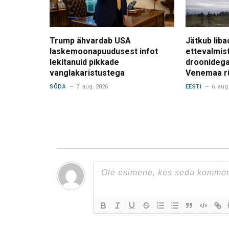
Trump ähvardab USA
Jätkub liba
laskemoonapuudusest infot
ettevalmis
lekitanuid pikkade
droonidega
vanglakaristustega
Venemaa r
SÕDA
7. aug. 2026
EESTI
6. aug