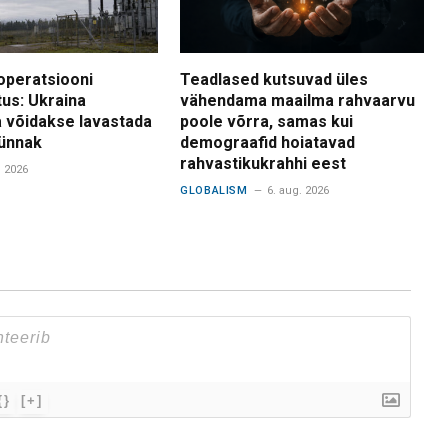
operatsiooni
Teadlased kutsuvad üles
tus: Ukraina
vähendama maailma rahvaarvu
 võidakse lavastada
poole võrra, samas kui
ünnak
demograafid hoiatavad
rahvastikukrahhi eest
. 2026
GLOBALISM
6. aug. 2026
{}
[+]