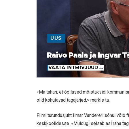
UUS
Raivo Paala ja Ingvar T
VAATA INTERVJUUD
«Ma tahan, et õpilased mõistaksid: kommuni
olid kohutavad tagajärjed,» märkis ta.
Filmi turundusjuht Ilmar Vandereri sõnul või
keskkoolidesse. «Muidugi seisab asi raha taga