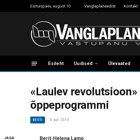
Esmaspäev, august 10
Vanglaplaneedist
Kontakt
Esileht
Uudised
Ülevaated
«Laulev revolutsioon»
õppeprogrammi
4. apr. 2010
EESTI
Berit-Helena Lamp
JAGA