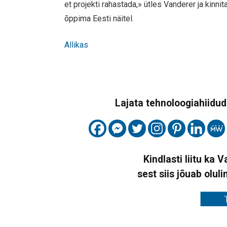
et projekti rahastada,» ütles Vanderer ja kinn
õppima Eesti näitel.
Allikas
Lajata tehnoloogiahiidude
Kindlasti liitu ka 
sest siis jõuab oluli