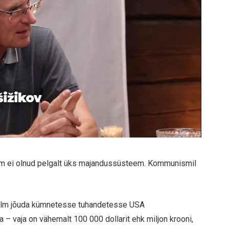
šižikov
sm ei olnud pelgalt üks majandussüsteem. Kommunismil
b film jõuda kümnetesse tuhandetesse USA
 – vaja on vähemalt 100 000 dollarit ehk miljon krooni,