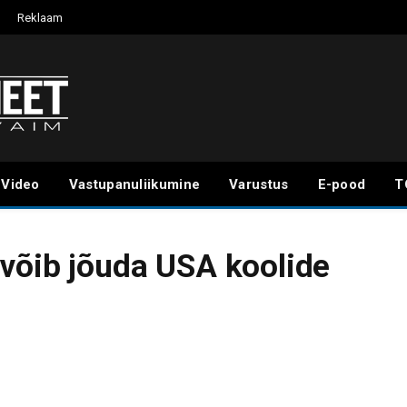
Reklaam
Video
Vastupanuliikumine
Varustus
E-pood
T
 võib jõuda USA koolide