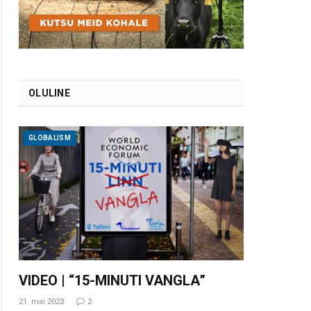
OLULINE
GLOBALISM
VIDEO | “15-MINUTI VANGLA”
21. mai 2023
2