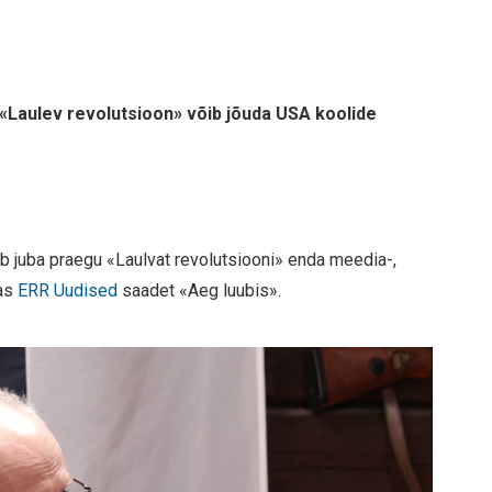
Laulev revolutsioon» võib jõuda USA koolide
 juba praegu «Laulvat revolutsiooni» enda meedia-,
das
ERR Uudised
saadet «Aeg luubis».