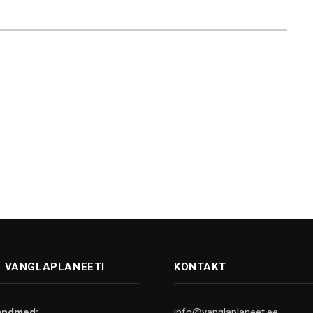
 VANGLAPLANEETI
KONTAKT
andmed:
info@vanglaplaneet.ee