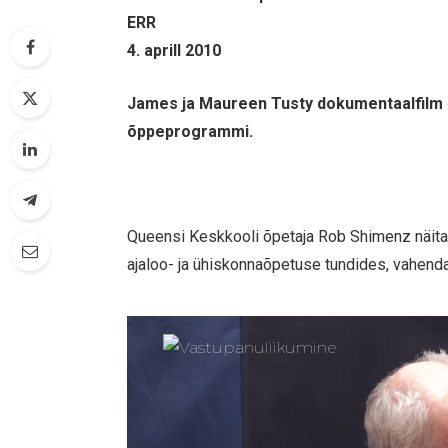
ERR
4. aprill 2010
James ja Maureen Tusty dokumentaalfilm «
õppeprogrammi.
Queensi Keskkooli õpetaja Rob Shimenz näitab
ajaloo- ja ühiskonnaõpetuse tundides, vahen