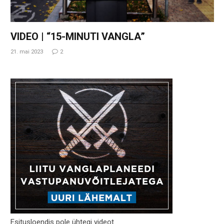
VIDEO | “15-MINUTI VANGLA”
21. mai 2023
2
Esitusloendis pole ühtegi videot.