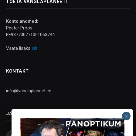
TOETA VANGLAPLANEETI
Konto andmed:
Peeter Proos
EE937700771001063744
Vaata lisaks
siit
KONTAKT
info@vanglaplaneet.ee
JÄLGI SOTSIAALMEEDIAS