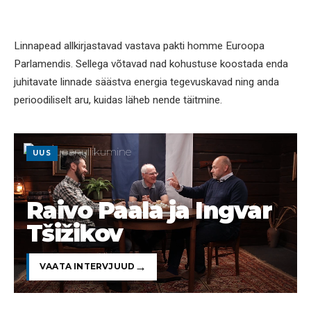
Linnapead allkirjastavad vastava pakti homme Euroopa
Parlamendis. Sellega võtavad nad kohustuse koostada enda
juhitavate linnade säästva energia tegevuskavad ning anda
perioodiliselt aru, kuidas läheb nende täitmine.
UUS
Raivo Paala ja Ingvar
Tšižikov
VAATA INTERVJUUD