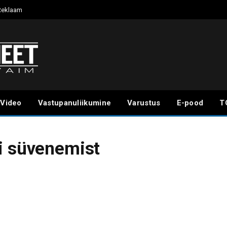
Reklaam
Video
Vastupanuliikumine
Varustus
E-pood
T
i süvenemist