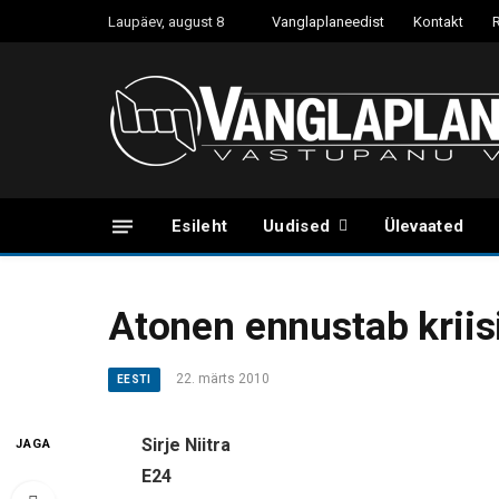
Laupäev, august 8
Vanglaplaneedist
Kontakt
Esileht
Uudised
Ülevaated
Atonen ennustab kriis
22. märts 2010
EESTI
Sirje Niitra
JAGA
E24