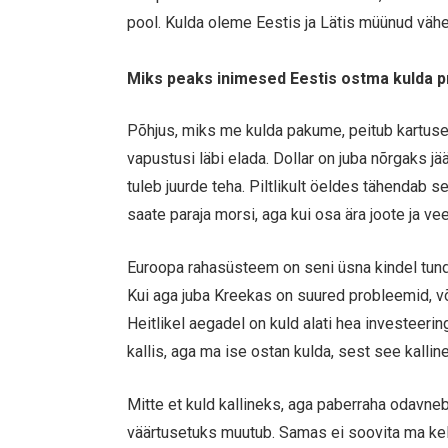
pool. Kulda oleme Eestis ja Lätis müünud väh
Miks peaks inimesed Eestis ostma kulda p
Põhjus, miks me kulda pakume, peitub kartuses
vapustusi läbi elada. Dollar on juba nõrgaks j
tuleb juurde teha. Piltlikult öeldes tähendab s
saate paraja morsi, aga kui osa ära joote ja veel
Euroopa rahasüsteem on seni üsna kindel tundu
Kui aga juba Kreekas on suured probleemid, või
Heitlikel aegadel on kuld alati hea investeeri
kallis, aga ma ise ostan kulda, sest see kallin
Mitte et kuld kallineks, aga paberraha odavne
väärtusetuks muutub. Samas ei soovita ma kell