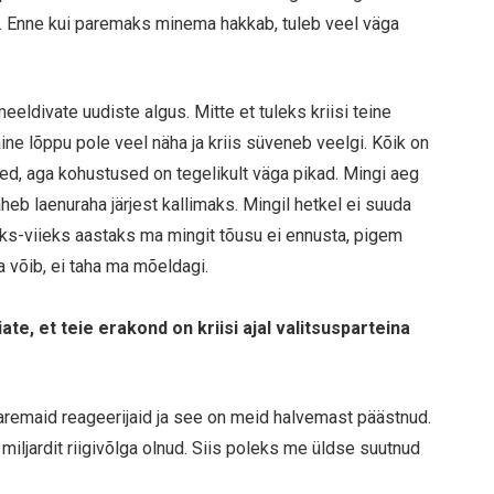
a. Enne kui paremaks minema hakkab, tuleb veel väga
eldivate uudiste algus. Mitte et tuleks kriisi teine
ne lõppu pole veel näha ja kriis süveneb veelgi. Kõik on
ised, aga kohustused on tegelikult väga pikad. Mingi aeg
heb laenuraha järjest kallimaks. Mingil hetkel ei suuda
ks-viieks aastaks ma mingit tõusu ei ennusta, pigem
a võib, ei taha ma mõeldagi.
te, et teie erakond on kriisi ajal valitsusparteina
 paremaid reageerijaid ja see on meid halvemast päästnud.
 miljardit riigivõlga olnud. Siis poleks me üldse suutnud