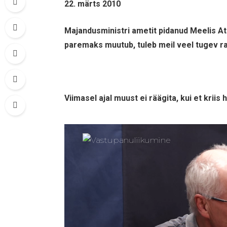
22. märts 2010
Majandusministri ametit pidanud Meelis A
paremaks muutub, tuleb meil veel tugev ra
Viimasel ajal muust ei räägita, kui et krii