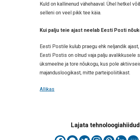
Kuld on kallinenud vähehaaval. Ühel hetkel võ
selleni on veel pikk tee käia.
Kui palju teie ajast neelab Eesti Posti nõ
Eesti Postile kulub praegu ehk neljandik ajas
Eesti Postis on olnud vaja palju avalikkusele s
üksmeelne ja tore nõukogu, kus pole aktiivseid
majandusloogikast, mitte parteipoliitikast.
Allikas
Lajata tehnoloogiahiidude