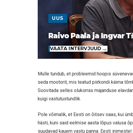
UUS
Raivo Paala ja Ingvar T
VAATA INTERVJUUD
Mulle tundub, et probleemid hoopis süvenevad, 
seda mootorit, mis teatud piirkondi käima tõmb
Soovitada selles olukorras majanduse elavdami
kuigi vastutustundlik.
Pole võimalik, et Eesti on õitsev oaas, kui ümb
hästi, kuni said eelmise aasta lõpus valusa õpp
suudavad kauem vastu panna. Eesti inimestel p