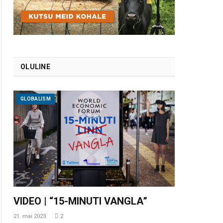
OLULINE
GLOBALISM
VIDEO | “15-MINUTI VANGLA”
21. mai 2023
2