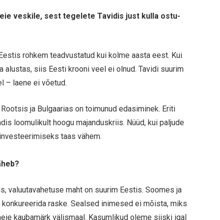
ie veskile, sest tegelete Tavidis just kulla ostu-
 Eestis rohkem teadvustatud kui kolme aasta eest. Kui
lustas, siis Eesti krooni veel ei olnud. Tavidi suurim
el – laene ei võetud.
 Rootsis ja Bulgaarias on toimunud edasiminek. Eriti
ndis loomulikult hoogu majanduskriis. Nüüd, kui paljude
a investeerimiseks taas vähem.
äheb?
s, valuutavahetuse maht on suurim Eestis. Soomes ja
n konkureerida raske. Sealsed inimesed ei mõista, miks
eie kaubamärk välismaal. Kasumlikud oleme siiski igal