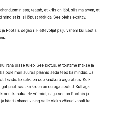
handusminister, teatab, et kriis on läbi, siis ma arvan, et
i mingist kriisi lõpust rääkida. See oleks eksitav.
 ja Rootsis segab riik ettevõtjat palju vähem kui Eestis.
has.
, kui raha sisse tuleb. See lootus, et tõstame makse ja
nneks pole meil suures plaanis seda teed ka mindud. Ja
t Tavidis kasulik, on see kindlasti õige otsus. Kõik
gal juhul, sest ka kroon on euroga seotud. Küll aga
 krooni kasutusele võtmist, nagu see on Rootsis ja
a ja hästi kohanduv ning selle oleks võinud vabalt ka