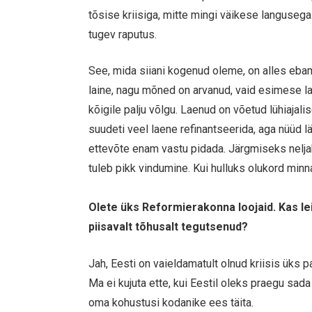
tõsise kriisiga, mitte mingi väikese languseg
tugev raputus.
See, mida siiani kogenud oleme, on alles ebame
laine, nagu mõned on arvanud, vaid esimese lai
kõigile palju võlgu. Laenud on võetud lühiajal
suudeti veel laene refinantseerida, aga nüüd lä
ettevõte enam vastu pidada. Järgmiseks nelja
tuleb pikk vindumine. Kui hulluks olukord minn
Olete üks Reformierakonna loojaid. Kas leia
piisavalt tõhusalt tegutsenud?
Jah, Eesti on vaieldamatult olnud kriisis üks
Ma ei kujuta ette, kui Eestil oleks praegu sada
oma kohustusi kodanike ees täita.