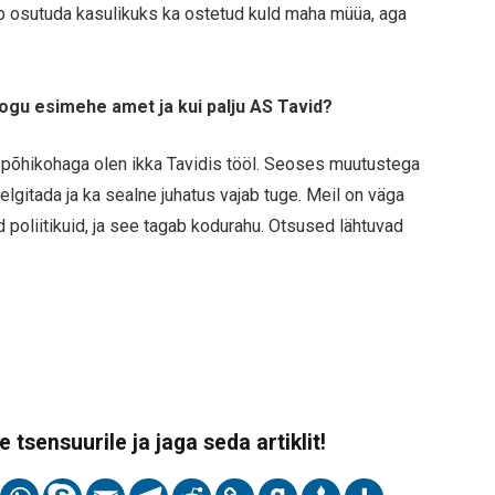
ib osutuda kasulikuks ka ostetud kuld maha müüa, aga
ukogu esimehe amet ja kui palju AS Tavid?
t, põhikohaga olen ikka Tavidis tööl. Seoses muutustega
elgitada ja ka sealne juhatus vajab tuge. Meil on väga
 poliitikuid, ja see tagab kodurahu. Otsused lähtuvad
 tsensuurile ja jaga seda artiklit!