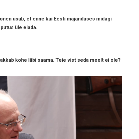
tonen usub, et enne kui Eesti majanduses midagi
putus üle elada.
s hakkab kohe läbi saama. Teie vist seda meelt ei ole?