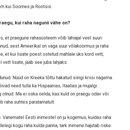
em kui Soomes ja Rootsis.
raegu, kui raha nagunii vähe on?
, et praegune rahasüsteem võib lähiajal veel suuri
äänud, sest Ameerikal on väga suur võlakoormus ja raha
ee, et kui lisate poest ostetud mahlale üks kord vett,
 vett lisate, jääb see juba lahjaks.
nud. Nüüd on Kreeka tõttu hakatud siingi kriisi nägema.
vad need tulla ka Hispaanias, Itaalias ja mujalgi.
ng olnud. Ma ei oska öelda, kas kuld on praegu odav või
eb raha suhtes paratamatult.
b. Vanematel Eesti inimestel on ju kogemus, kuidas raha
elegi kogu raha kulda panna, tark inimene hajutab riske.