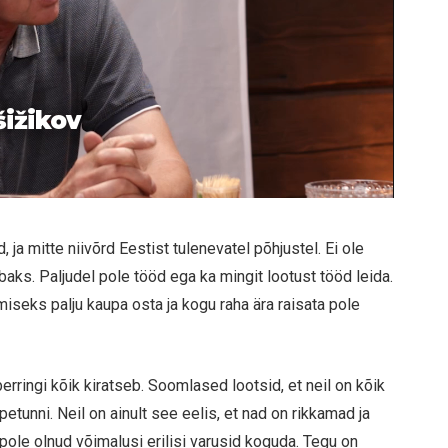
šižikov
ja mitte niivõrd Eestist tulenevatel põhjustel. Ei ole
aks. Paljudel pole tööd ega ka mingit lootust tööd leida.
seks palju kaupa osta ja kogu raha ära raisata pole
erringi kõik kiratseb. Soomlased lootsid, et neil on kõik
etunni. Neil on ainult see eelis, et nad on rikkamad ja
ole olnud võimalusi erilisi varusid koguda. Tegu on