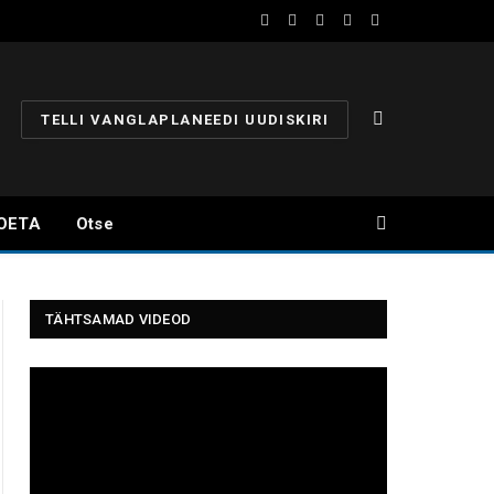
Facebook
YouTube
Instagram
X
Telegram
(Twitter)
TELLI VANGLAPLANEEDI UUDISKIRI
OETA
Otse
TÄHTSAMAD VIDEOD