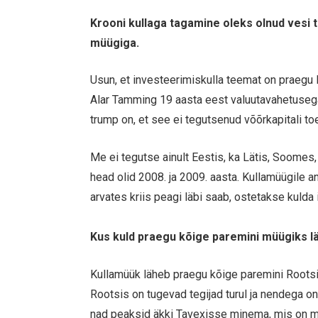
Krooni kullaga tagamine oleks olnud vesi te
müügiga.
Usun, et investeerimiskulla teemat on praegu
Alar Tamming 19 aasta eest valuutavahetusega a
trump on, et see ei tegutsenud võõrkapitali to
Me ei tegutse ainult Eestis, ka Lätis, Soomes,
head olid 2008. ja 2009. aasta. Kullamüügile a
arvates kriis peagi läbi saab, ostetakse kuld
Kus kuld praegu kõige paremini müügiks l
Kullamüük läheb praegu kõige paremini Rootsi
Rootsis on tugevad tegijad turul ja nendega o
nad peaksid äkki Tavexisse minema, mis on m