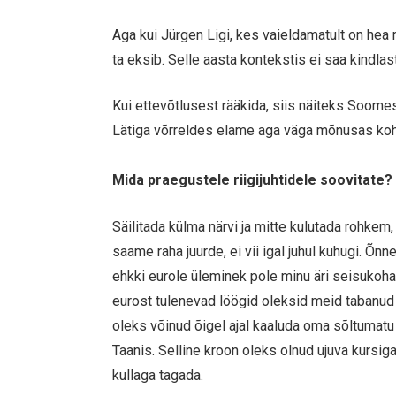
Aga kui Jürgen Ligi, kes vaieldamatult on hea ra
ta eksib. Selle aasta kontekstis ei saa kindlast
Kui ettevõtlusest rääkida, siis näiteks Soomes
Lätiga võrreldes elame aga väga mõnusas ko
Mida praegustele riigijuhtidele soovitate?
Säilitada külma närvi ja mitte kulutada rohkem
saame raha juurde, ei vii igal juhul kuhugi. Õ
ehkki eurole üleminek pole minu äri seisukohas
eurost tulenevad löögid oleksid meid tabanud i
oleks võinud õigel ajal kaaluda oma sõltumatu
Taanis. Selline kroon oleks olnud ujuva kursig
kullaga tagada.