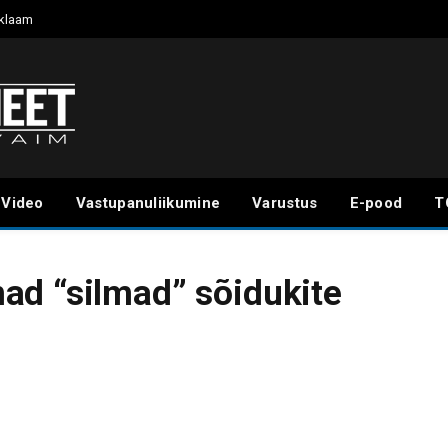
klaam
Video
Vastupanuliikumine
Varustus
E-pood
T
ad “silmad” sõidukite