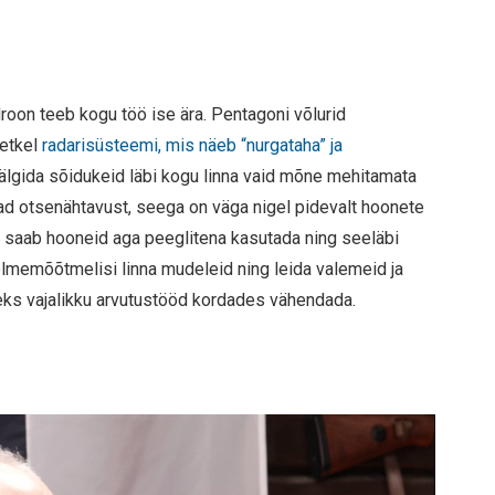
droon teeb kogu töö ise ära. Pentagoni võlurid
hetkel
radarisüsteemi, mis näeb “nurgataha” ja
ik jälgida sõidukeid läbi kogu linna vaid mõne mehitamata
vad otsenähtavust, seega on väga nigel pidevalt hoonete
s saab hooneid aga peeglitena kasutada ning seeläbi
kolmemõõtmelisi linna mudeleid ning leida valemeid ja
ks vajalikku arvutustööd kordades vähendada.