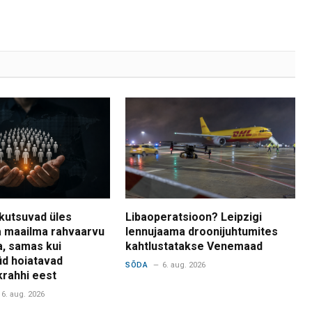
kutsuvad üles
Libaoperatsioon? Leipzigi
 maailma rahvaarvu
lennujaama droonijuhtumites
a, samas kui
kahtlustatakse Venemaad
d hoiatavad
SÕDA
6. aug. 2026
krahhi eest
6. aug. 2026