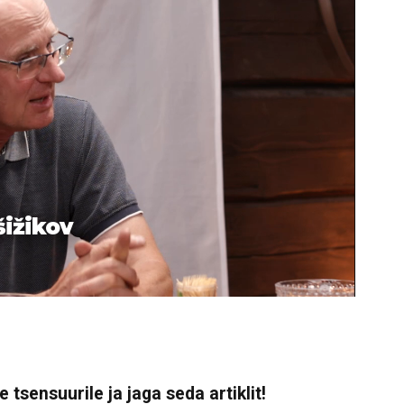
šižikov
 tsensuurile ja jaga seda artiklit!