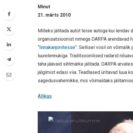
Minut
21. märts 2010
Milleks jälitada autot teise autoga kui lendav 
organisatsioonist nimega DARPA arendavad 
“linnakanjonitesse”
. Sellisel viisil on võimal
luurelennukiga. Traditsoonilised radarid nõua
taha jäävaid sihtmärke jälitada. DARPA arvate
jälgimist edasi viia. Teadlased üritavad luua 
sagedusvahemikke, mis võimaldaks jälitamise
Allikas