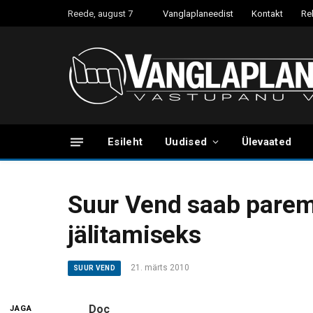
Reede, august 7
Vanglaplaneedist
Kontakt
Re
Esileht
Uudised
Ülevaated
Suur Vend saab parem
jälitamiseks
21. märts 2010
SUUR VEND
Doc
JAGA