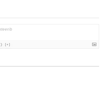
{}
[+]