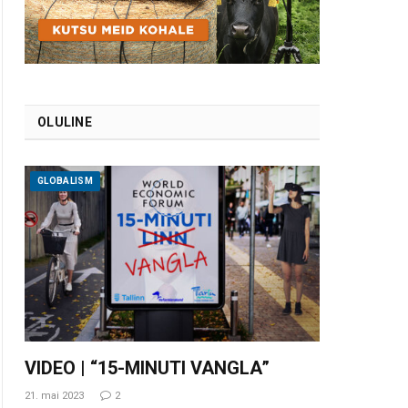
OLULINE
GLOBALISM
VIDEO | “15-MINUTI VANGLA”
21. mai 2023
2