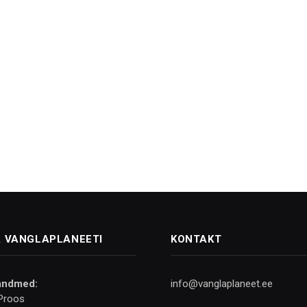
 VANGLAPLANEETI
KONTAKT
andmed:
info@vanglaplaneet.ee
Proos