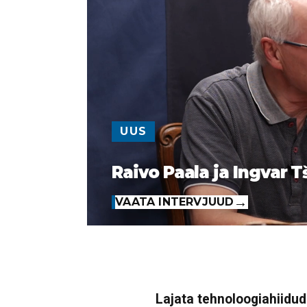
UUS
Raivo Paala ja Ingvar T
VAATA INTERVJUUD
Lajata tehnoloogiahiidude