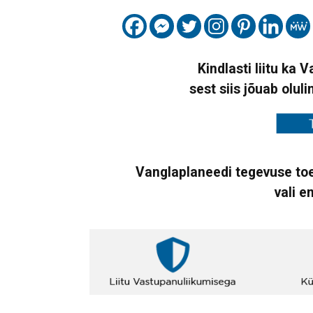
Kindlasti liitu ka 
sest siis jõuab oluli
Vanglaplaneedi tegevuse toe
vali e