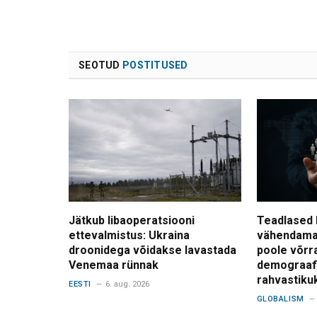
SEOTUD
POSTITUSED
Jätkub libaoperatsiooni
Teadlased 
ettevalmistus: Ukraina
vähendama
droonidega võidakse lavastada
poole võrr
Venemaa rünnak
demograafi
rahvastiku
EESTI
6. aug. 2026
GLOBALISM