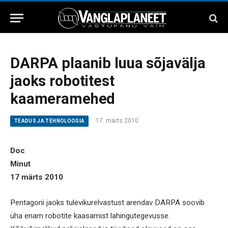
DARPA plaanib luua sõjavälja
jaoks robotitest
kaameramehed
17. märts 2010
TEADUS JA TEHNOLOOGIA
Doc
Minut
17 märts 2010
Pentagoni jaoks tulevikurelvastust arendav DARPA soovib
üha enam robotite kaasamist lahingutegevusse.