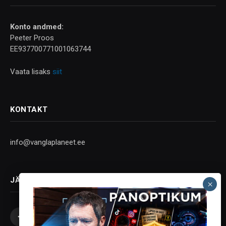
Konto andmed:
Peeter Proos
EE937700771001063744
Vaata lisaks
siit
KONTAKT
info@vanglaplaneet.ee
JÄLGI SOTSIAALMEEDIAS
Facebook
X
Instagram
YouTube
Telegram