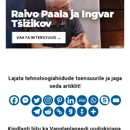
Raivo Paala ja Ingvar
Tšižikov
VAATA INTERVJUUD
Lajata tehnoloogiahiidude tsensuurile ja jaga
seda artiklit!
Kindlasti liitu ka Vanglaplaneedi uudiskirjaga,