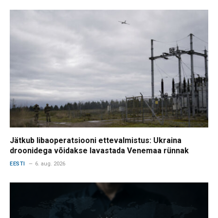
Jätkub libaoperatsiooni ettevalmistus: Ukraina
droonidega võidakse lavastada Venemaa rünnak
EESTI
6. aug. 2026