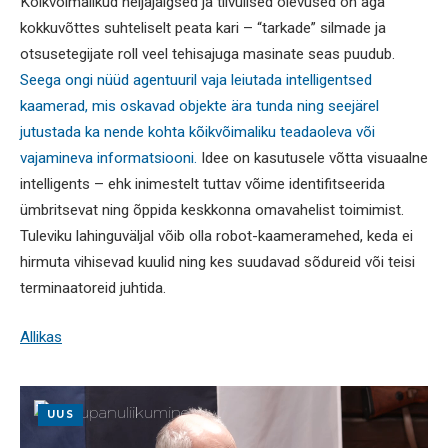
Kõikvõimalikud neljajalgsed ja tiivulised olevused on aga
kokkuvõttes suhteliselt peata kari – “tarkade” silmade ja
otsusetegijate roll veel tehisajuga masinate seas puudub.
Seega ongi nüüd agentuuril vaja leiutada intelligentsed
kaamerad, mis oskavad objekte ära tunda ning seejärel
jutustada ka nende kohta kõikvõimaliku teadaoleva või
vajamineva informatsiooni.
Idee on kasutusele võtta visuaalne
intelligents – ehk inimestelt tuttav võime identifitseerida
ümbritsevat ning õppida keskkonna omavahelist toimimist.
Tuleviku lahinguväljal võib olla robot-kaameramehed, keda ei
hirmuta vihisevad kuulid ning kes suudavad sõdureid või teisi
terminaatoreid juhtida.
Allikas
UUS