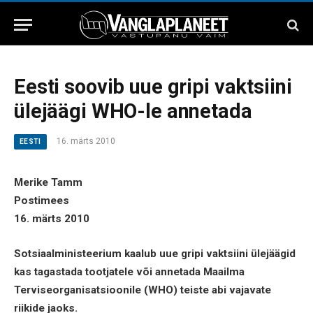
Eesti soovib uue gripi vaktsiini
ülejäägi WHO-le annetada
16. märts 2010
EESTI
Merike Tamm
Postimees
16. märts 2010
Sotsiaalministeerium kaalub uue gripi vaktsiini ülejäägid
kas tagastada tootjatele või annetada Maailma
Terviseorganisatsioonile (WHO) teiste abi vajavate
riikide jaoks.