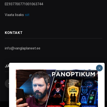
EE937700771001063744
Vaata lisaks
siit
KONTAKT
info@vanglaplaneet.ee
JÄLGI SOTSIAALMEEDIAS
Facebook
X
Instagram
YouTube
Telegram
(Twitter)