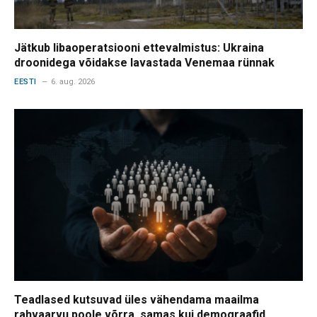
Jätkub libaoperatsiooni ettevalmistus: Ukraina
droonidega võidakse lavastada Venemaa rünnak
EESTI
6. aug. 2026
Teadlased kutsuvad üles vähendama maailma
rahvaarvu poole võrra, samas kui demograafid