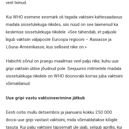
veel teinud.
Kui WHO esimene eesmärk oli tagada vaktsiini kättesaadavus
madala sissetulekuga riikides, siis nüüd on see laienenud ka
keskmise sissetulekuga riikidele. «See tähendab, et paljuski
liigub vaktsiin väljapoole Euroopa regiooni – Aasiasse ja
Lõuna-Ameerikasse, kus selliseid riike on.»
Habichti sõnul on praegu maailmas veel palju riike, kuhu uue
gripi vaktsiin üldse jõudnud pole. Seejuures mitmetele madala
sissetulekuga riikidele on WHO doonorabi korras juba vaktsiini
võimaldanud.
Uue gripi vastu vaktsineerimine jätkub
Eesti ostis mullu detsembris ja jaanuaris kokku 250 000
doosi uue gripi vastast vaktsiini, mida võimaldatakse kõigile
tasuta. Kui palju vaktsiini täpsemalt üle jääb, selgub aprillis, kui