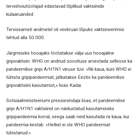
tervishoiutöötajad edastavad lõplikud vaktsiinide
kulaaruanded.
Terviseameti andmetel oli veebruari lõpuks vaktsineerimisi
tehtud alla 50 000.
Järgmiseks hooajaks töötatakse välja uus hooajaline
gripivaktsiin. WHO on andnud soovituse arvestada sellesse ka
pandeemilise gripi A/H1N1 viiruse tüvi. «Nii kaua, kuni WHO ei
tühista gripipandeemiat, jätkatakse Eestis ka pandeemilise
gripivaktsiini kasutamist,» lisas Kadai.
Sotsiaalministeeriumi pressiesindaja lisas, et pandeemilise
gripi A/H1N1 vaktsiinid on näidustatud kasutamiseks
gripipandeemia korral, seega saab neid kasutada nii kaua, kui
pandeemia kestab. «Hetkel ei ole WHO pandeemiat
tühistanud.»