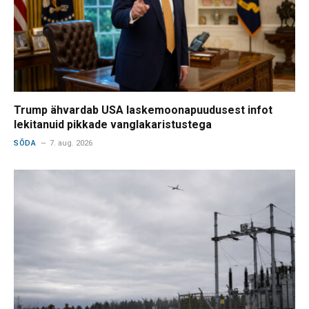
Trump ähvardab USA laskemoonapuudusest infot
lekitanuid pikkade vanglakaristustega
SÕDA
7. aug. 2026