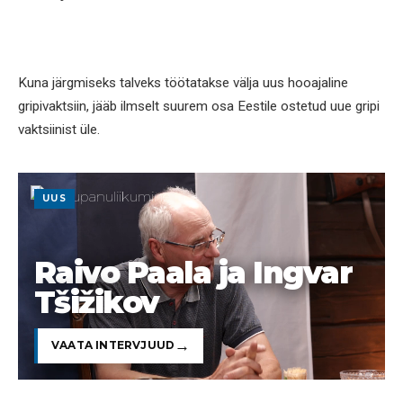
Kuna järgmiseks talveks töötatakse välja uus hooajaline
gripivaktsiin, jääb ilmselt suurem osa Eestile ostetud uue gripi
vaktsiinist üle.
UUS
Raivo Paala ja Ingvar
Tšižikov
VAATA INTERVJUUD