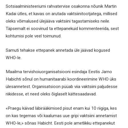
Sotsiaalministeeriumi rahvatervise osakonna nõunik Martin
Kadai ütles, et kavas on arutada vaktsiinitootjatega, millised
oleks võimalused ülejääva vaktsiini tagastamiseks neile.
Täpsemalt ei soovinud ta ettepanekuid kommenteerida, sest
kohtumisi pole veel toimunud.
Samuti tehakse ettepanek annetada üle jäävad kogused
WHO-le.
Maailma tervishoiuorganisatsiooni esindaja Eestis Jarno
Habichti sõnul on humanitaarabi koordineerimine WHO üks
ülesannetest. Organisatsioon püüab viia vaktsiini paljudesse
riikidesse, et need oleks õiglaselt kättesaadavad.
«Praegu käivad läbirääkimised pisut enam kui 10 riigiga, kes
on kas tegemas või kaalumas uue gripi vaktsiini annetamist
WHO-le,» sõnas Habicht. Eesti pole ametlikku ettepanekut