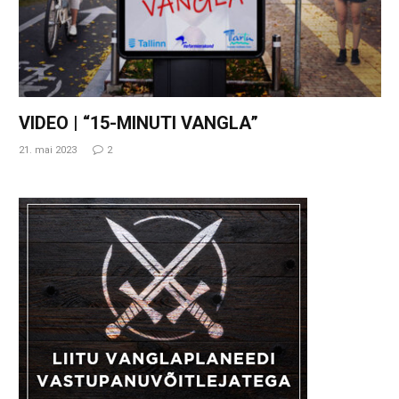
VIDEO | “15-MINUTI VANGLA”
21. mai 2023
2