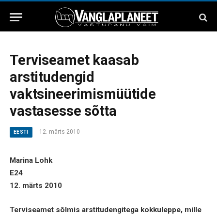
Terviseamet kaasab
arstitudengid
vaktsineerimismüütide
vastasesse sõtta
12. märts 2010
EESTI
Marina Lohk
E24
12. märts 2010
Terviseamet sõlmis arstitudengitega kokkuleppe, mille