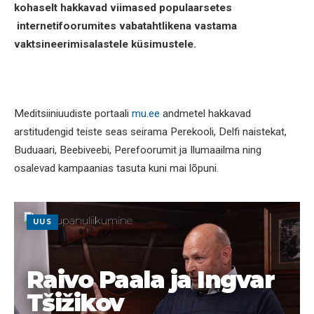
kohaselt hakkavad viimased populaarsetes
internetifoorumites vabatahtlikena vastama
vaktsineerimisalastele küsimustele.
Meditsiiniuudiste portaali
mu.ee
andmetel hakkavad
arstitudengid teiste seas seirama Perekooli, Delfi naistekat,
Buduaari, Beebiveebi, Perefoorumit ja Ilumaailma ning
osalevad kampaanias tasuta kuni mai lõpuni.
UUS
Raivo Paala ja Ingvar
Tšižikov