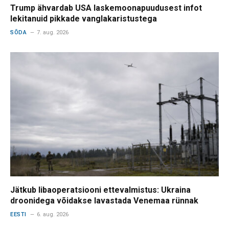
Trump ähvardab USA laskemoonapuudusest infot
lekitanuid pikkade vanglakaristustega
SÕDA
7. aug. 2026
Jätkub libaoperatsiooni ettevalmistus: Ukraina
droonidega võidakse lavastada Venemaa rünnak
EESTI
6. aug. 2026