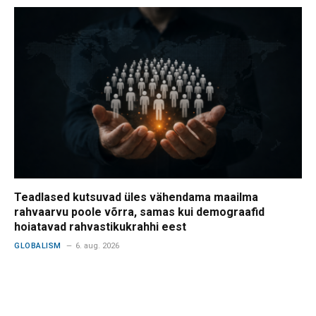
Teadlased kutsuvad üles vähendama maailma
rahvaarvu poole võrra, samas kui demograafid
hoiatavad rahvastikukrahhi eest
GLOBALISM
6. aug. 2026