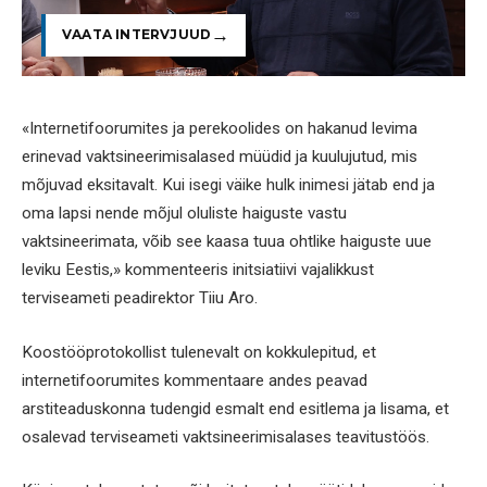
VAATA INTERVJUUD
«Internetifoorumites ja perekoolides on hakanud levima
erinevad vaktsineerimisalased müüdid ja kuulujutud, mis
mõjuvad eksitavalt. Kui isegi väike hulk inimesi jätab end ja
oma lapsi nende mõjul oluliste haiguste vastu
vaktsineerimata, võib see kaasa tuua ohtlike haiguste uue
leviku Eestis,» kommenteeris initsiatiivi vajalikkust
terviseameti peadirektor Tiiu Aro.
Koostööprotokollist tulenevalt on kokkulepitud, et
internetifoorumites kommentaare andes peavad
arstiteaduskonna tudengid esmalt end esitlema ja lisama, et
osalevad terviseameti vaktsineerimisalases teavitustöös.