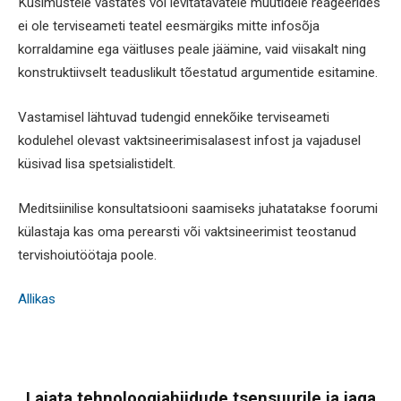
Küsimustele vastates või levitatavatele müütidele reageerides
ei ole terviseameti teatel eesmärgiks mitte infosõja
korraldamine ega väitluses peale jäämine, vaid viisakalt ning
konstruktiivselt teaduslikult tõestatud argumentide esitamine.
Vastamisel lähtuvad tudengid ennekõike terviseameti
kodulehel olevast vaktsineerimisalasest infost ja vajadusel
küsivad lisa spetsialistidelt.
Meditsiinilise konsultatsiooni saamiseks juhatatakse foorumi
külastaja kas oma perearsti või vaktsineerimist teostanud
tervishoiutöötaja poole.
Allikas
Lajata tehnoloogiahiidude tsensuurile ja jaga