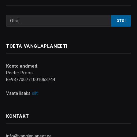
TOETA VANGLAPLANEETI
Konto andmed:
Peeter Proos
EE937700771001063744
Vaata lisaks
siit
KONTAKT
info@vanglaplaneet.ee