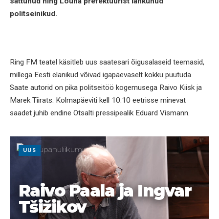
sattunud ning Lõuna prefektuurist lahkunud
politseinikud.
Ring FM teatel käsitleb uus saatesari õigusalaseid teemasid,
millega Eesti elanikud võivad igapäevaselt kokku puutuda.
Saate autorid on pika politseitöö kogemusega Raivo Kiisk ja
Marek Tiirats. Kolmapäeviti kell 10.10 eetrisse minevat
saadet juhib endine Otsalti pressipealik Eduard Vismann.
UUS
Raivo Paala ja Ingvar
Tšižikov