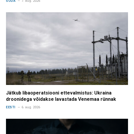
SÕDA
7. aug. 2026
Jätkub libaoperatsiooni ettevalmistus: Ukraina
droonidega võidakse lavastada Venemaa rünnak
EESTI
6. aug. 2026