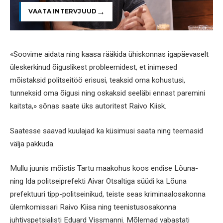
VAATA INTERVJUUD
«Soovime aidata ning kaasa rääkida ühiskonnas igapäevaselt
üleskerkinud õiguslikest probleemidest, et inimesed
mõistaksid politseitöö erisusi, teaksid oma kohustusi,
tunneksid oma õigusi ning oskaksid seeläbi ennast paremini
kaitsta,» sõnas saate üks autoritest Raivo Kiisk.
Saatesse saavad kuulajad ka küsimusi saata ning teemasid
välja pakkuda.
Mullu juunis mõistis Tartu maakohus koos endise Lõuna-
ning Ida politseiprefekti Aivar Otsaltiga süüdi ka Lõuna
prefektuuri tipp-politseinikud, teiste seas kriminaalosakonna
ülemkomissari Raivo Kiisa ning teenistusosakonna
juhtivspetsialisti Eduard Vissmanni. Mõlemad vabastati