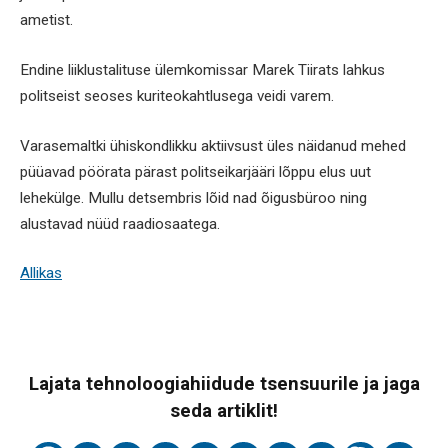
ametist.
Endine liiklustalituse ülemkomissar Marek Tiirats lahkus
politseist seoses kuriteokahtlusega veidi varem.
Varasemaltki ühiskondlikku aktiivsust üles näidanud mehed
püüavad pöörata pärast politseikarjääri lõppu elus uut
lehekülge. Mullu detsembris lõid nad õigusbüroo ning
alustavad nüüd raadiosaatega.
Allikas
Lajata tehnoloogiahiidude tsensuurile ja jaga
seda artiklit!