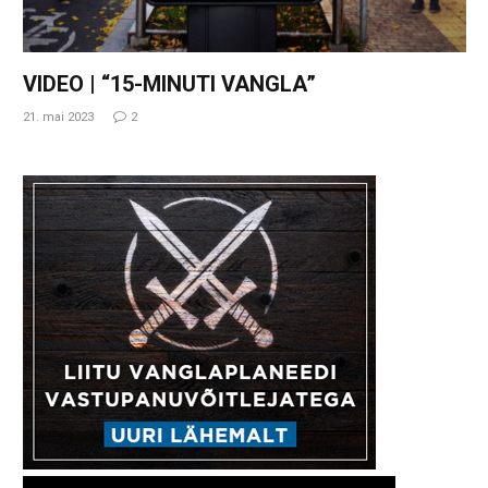
VIDEO | “15-MINUTI VANGLA”
21. mai 2023
2