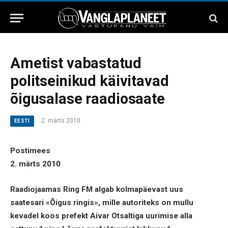
Ametist vabastatud
politseinikud käivitavad
õigusalase raadiosaate
2. märts 2010
EESTI
Postimees
2. märts 2010
Raadiojaamas Ring FM algab kolmapäevast uus
saatesari «Õigus ringis», mille autoriteks on mullu
kevadel koos prefekt Aivar Otsaltiga uurimise alla