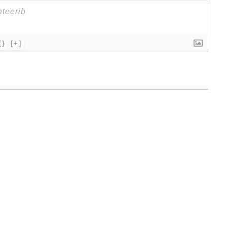
{}
[+]