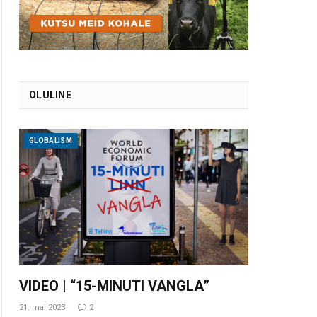
OLULINE
GLOBALISM
VIDEO | “15-MINUTI VANGLA”
21. mai 2023
2