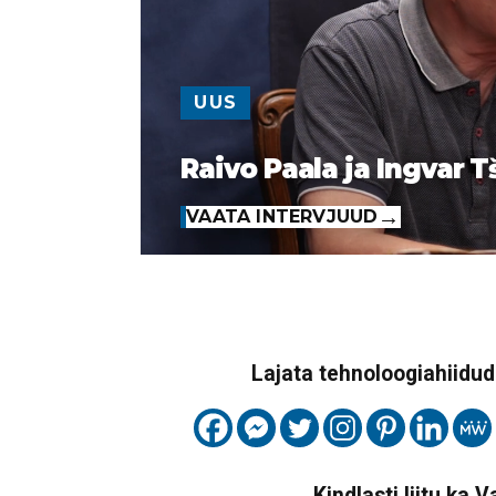
UUS
Raivo Paala ja Ingvar T
VAATA INTERVJUUD
Lajata tehnoloogiahiidude
Kindlasti liitu ka 