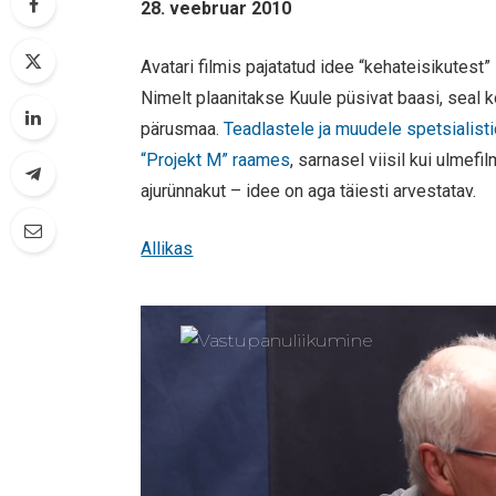
28. veebruar 2010
Avatari filmis pajatatud idee “kehateisikutes
Nimelt plaanitakse Kuule püsivat baasi, seal ko
pärusmaa.
Teadlastele ja muudele spetsialist
“Projekt M” raames
, sarnasel viisil kui ulmefi
ajurünnakut – idee on aga täiesti arvestatav.
Allikas