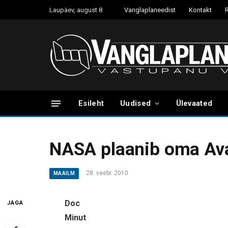
Laupäev, august 8
Vanglaplaneedist
Kontakt
Esileht
Uudised
Ülevaated
NASA plaanib oma Ava
28. veebr. 2010
MAAILM
Doc
JAGA
Minut