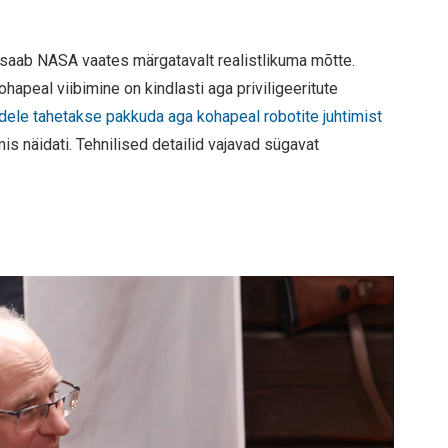
t” saab NASA vaates märgatavalt realistlikuma mõtte.
hapeal viibimine on kindlasti aga priviligeeritute
idele tahetakse pakkuda aga kohapeal robotite juhtimist
lmis näidati. Tehnilised detailid vajavad sügavat