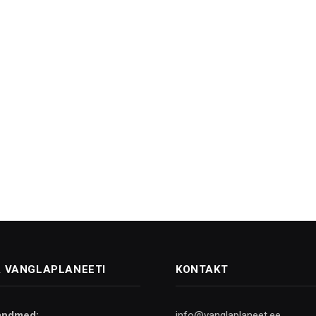
 VANGLAPLANEETI
KONTAKT
andmed:
info@vanglaplaneet.ee