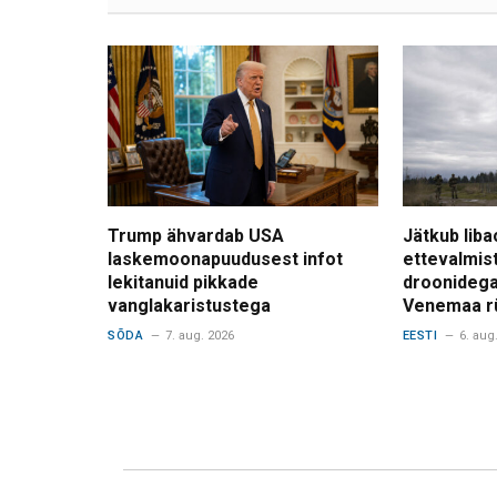
Trump ähvardab USA
Jätkub liba
laskemoonapuudusest infot
ettevalmis
lekitanuid pikkade
droonidega
vanglakaristustega
Venemaa r
SÕDA
7. aug. 2026
EESTI
6. aug