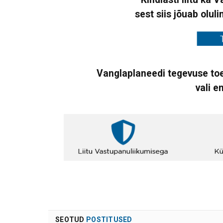
sest siis jõuab oluli
Vanglaplaneedi tegevuse toe
vali e
SEOTUD
POSTITUSED