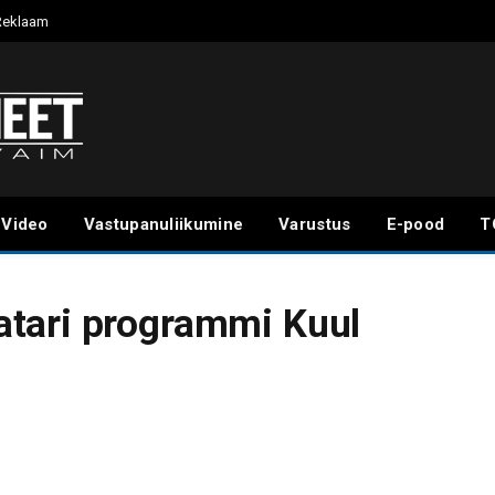
Reklaam
Video
Vastupanuliikumine
Varustus
E-pood
T
tari programmi Kuul