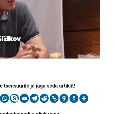
šižikov
 tsensuurile ja jaga seda artiklit!
Vanglaplaneedi uudiskirjaga,