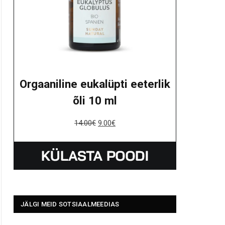
Orgaaniline eukalüpti eeterlik
õli 10 ml
14.00
€
9.00
€
JÄLGI MEID SOTSIAALMEEDIAS