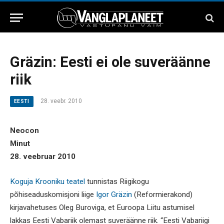
Gräzin: Eesti ei ole suveräänne
riik
28. veebr. 2010
EESTI
Neocon
Minut
28. veebruar 2010
Koguja Krooniku teatel
tunnistas Riigikogu
põhiseaduskomisjoni liige
Igor Gräzin
(Reformierakond)
kirjavahetuses Oleg Buroviga, et Euroopa Liitu astumisel
lakkas Eesti Vabariik olemast suveräänne riik. “Eesti Vabariigi