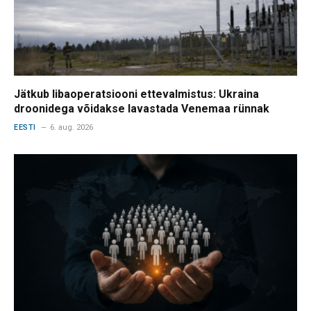
Jätkub libaoperatsiooni ettevalmistus: Ukraina
droonidega võidakse lavastada Venemaa rünnak
EESTI
6. aug. 2026