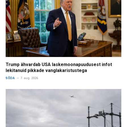
Trump ähvardab USA laskemoonapuudusest infot
lekitanuid pikkade vanglakaristustega
SÕDA
7. aug. 2026