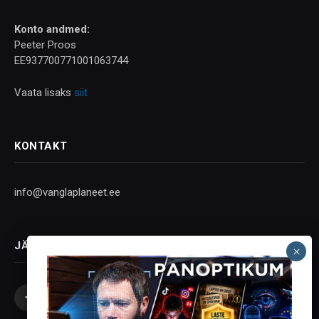
Konto andmed:
Peeter Proos
EE937700771001063744
Vaata lisaks
siit
KONTAKT
info@vanglaplaneet.ee
JÄLGI SOTSIAALMEEDIAS
Facebook
X
Instagram
YouTube
Telegram
(Twitter)