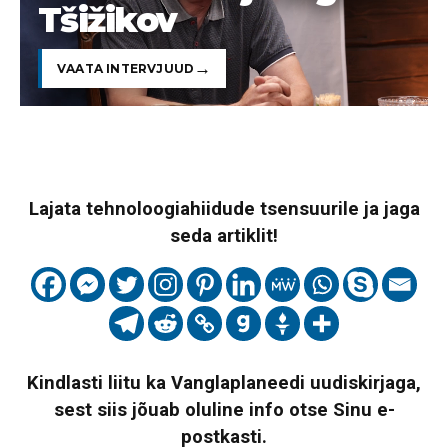
Tšižikov
VAATA INTERVJUUD
Lajata tehnoloogiahiidude tsensuurile ja jaga
seda artiklit!
Kindlasti liitu ka Vanglaplaneedi uudiskirjaga,
sest siis jõuab oluline info otse Sinu e-
postkasti.