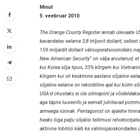
Minut
5. veebruar 2010
The Orange County Register annab ülevaate US
kavandatav eelarve 3,8 triljonit dollarit, selles
159 miljardit dollarit välisoperatsioonideks n
New American Security” on välja arvutanud, et
kui Korea sõja tipus, 33% kõrgem kui Vietnami
kõrgem kui oli keskmine aastane sõjaline eela
sõjaline eelarve on rekordiline ajal kui külm
USA-d ohustaks ei ole silmapiiril ja võideldak
aga täpne luureinfo ja eemalt juhitavad pomm
armeega rünnak. Pentagonist on ajalehe hinna
heaks liiga palju sõjalisi tellimusi relvatootjat
aktiivne lobitöö käib ka valimisjaoskondades ül