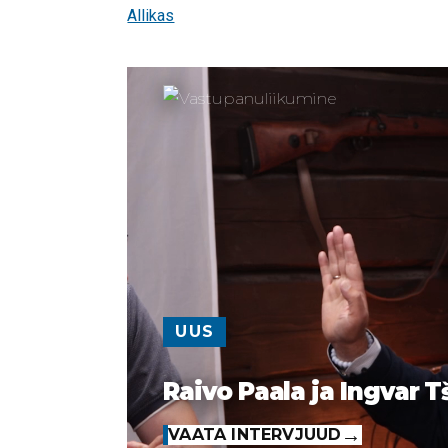
Allikas
UUS
Raivo Paala ja Ingvar T
VAATA INTERVJUUD