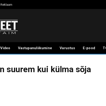
Reklaam
Video
Vastupanuliikumine
Varustus
E-pood
T
on suurem kui külma sõja