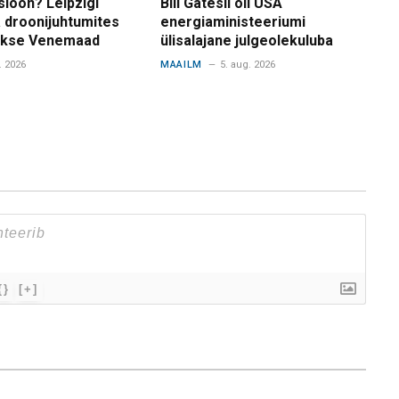
sioon? Leipzigi
Bill Gatesil oli USA
 droonijuhtumites
energiaministeeriumi
takse Venemaad
ülisalajane julgeolekuluba
. 2026
MAAILM
5. aug. 2026
{}
[+]