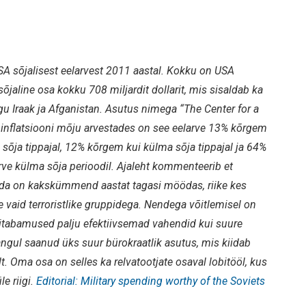
A sõjalisest eelarvest 2011 aastal. Kokku on USA
t sõjaline osa kokku 708 miljardit dollarit, mis sisaldab ka
agu Iraak ja Afganistan. Asutus nimega “The Center for a
 inflatsiooni mõju arvestades on see eelarve 13% kõrgem
 sõja tippajal, 12% kõrgem kui külma sõja tippajal ja 64%
rve külma sõja perioodil. Ajaleht kommenteerib et
 sõda on kakskümmend aastat tagasi möödas, riike kes
se vaid terroristlike gruppidega. Nendega võitlemisel on
itabamused palju efektiivsemad vahendid kui suure
ngul saanud üks suur bürokraatlik asutus, mis kiidab
elt. Oma osa on selles ka relvatootjate osaval lobitööl, kus
e riigi.
Editorial: Military spending worthy of the Soviets