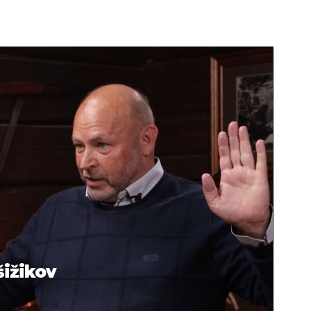
šižikov