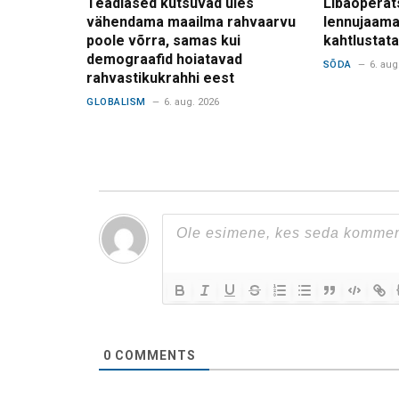
Teadlased kutsuvad üles
Libaoperat
vähendama maailma rahvaarvu
lennujaama
poole võrra, samas kui
kahtlusta
demograafid hoiatavad
SÕDA
6. aug
rahvastikukrahhi eest
GLOBALISM
6. aug. 2026
0
COMMENTS