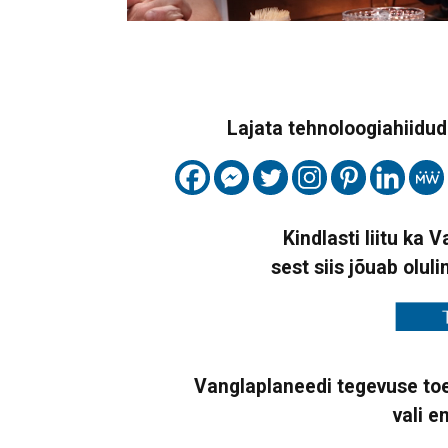
Lajata tehnoloogiahiidude
Kindlasti liitu ka 
sest siis jõuab oluli
Vanglaplaneedi tegevuse toe
vali e