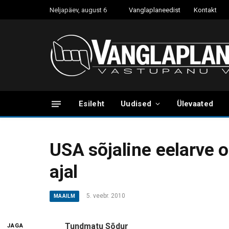
Neljapäev, august 6
Vanglaplaneedist
Kontakt
Esileht
Uudised
Ülevaated
USA sõjaline eelarve 
ajal
5. veebr. 2010
MAAILM
Tundmatu Sõdur
JAGA