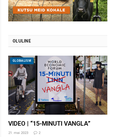
OLULINE
GLOBALISM
VIDEO | “15-MINUTI VANGLA”
21. mai 2023
2