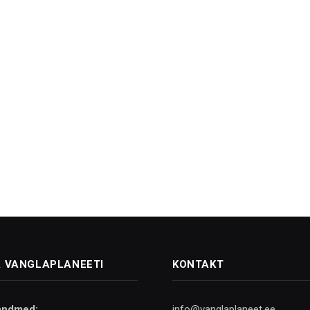
 VANGLAPLANEETI
KONTAKT
andmed:
info@vanglaplaneet.ee