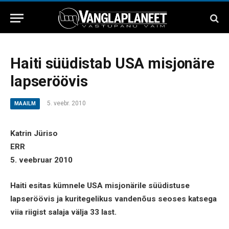
Haiti süüdistab USA misjonäre
lapseröövis
5. veebr. 2010
MAAILM
Katrin Jüriso
ERR
5. veebruar 2010
Haiti esitas kümnele USA misjonärile süüdistuse
lapseröövis ja kuritegelikus vandenõus seoses katsega
viia riigist salaja välja 33 last.