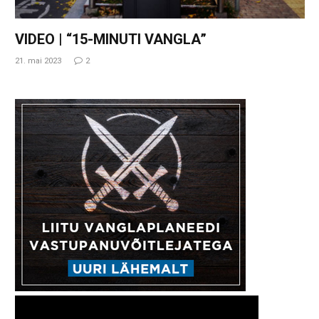
VIDEO | “15-MINUTI VANGLA”
21. mai 2023
2