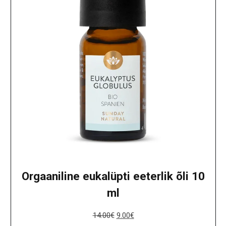
Orgaaniline eukalüpti eeterlik õli 10
ml
14.00
€
9.00
€