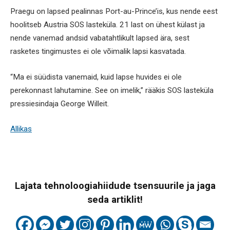
Praegu on lapsed pealinnas Port-au-Prince’is, kus nende eest
hoolitseb Austria SOS lasteküla. 21 last on ühest külast ja
nende vanemad andsid vabatahtlikult lapsed ära, sest
rasketes tingimustes ei ole võimalik lapsi kasvatada.
“Ma ei süüdista vanemaid, kuid lapse huvides ei ole
perekonnast lahutamine. See on imelik,” rääkis SOS lasteküla
pressiesindaja George Willeit.
Allikas
Lajata tehnoloogiahiidude tsensuurile ja jaga
seda artiklit!