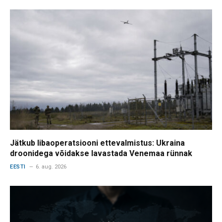
Jätkub libaoperatsiooni ettevalmistus: Ukraina
droonidega võidakse lavastada Venemaa rünnak
EESTI
6. aug. 2026