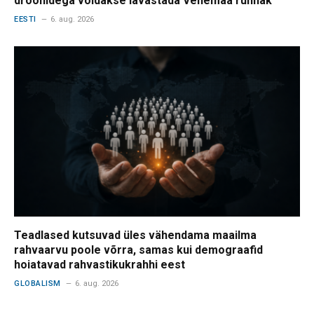
droonidega võidakse lavastada Venemaa rünnak
EESTI
6. aug. 2026
Teadlased kutsuvad üles vähendama maailma
rahvaarvu poole võrra, samas kui demograafid
hoiatavad rahvastikukrahhi eest
GLOBALISM
6. aug. 2026