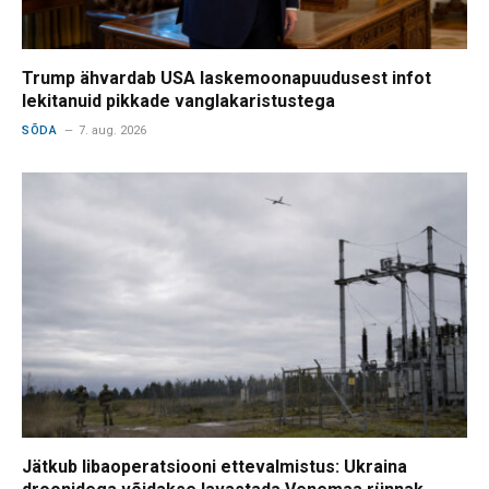
Trump ähvardab USA laskemoonapuudusest infot
lekitanuid pikkade vanglakaristustega
SÕDA
7. aug. 2026
Jätkub libaoperatsiooni ettevalmistus: Ukraina