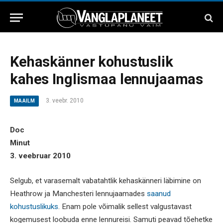
Kehaskänner kohustuslik
kahes Inglismaa lennujaamas
3. veebr. 2010
MAAILM
Doc
Minut
3. veebruar 2010
Selgub, et varasemalt vabatahtlik kehaskänneri läbimine on
Heathrow ja Manchesteri lennujaamades
saanud
kohustuslikuks
. Enam pole võimalik sellest valgustavast
kogemusest loobuda enne lennureisi. Samuti peavad tõehetke