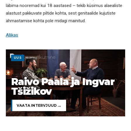
läbima nooremad kui 18 aastased – tekib küsimus alaealiste
alastust pakkuvate piltide kohta, sest genitaalide kujutiste
ähmastamise kohta pole midagi mainitud.
Allikas
UUS
Raivo Paala ja Ingvar
Tšižikov
VAATA INTERVJUUD