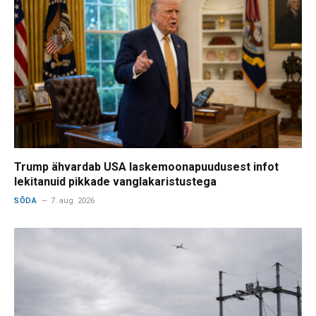
Trump ähvardab USA laskemoonapuudusest infot
lekitanuid pikkade vanglakaristustega
SÕDA
7. aug. 2026