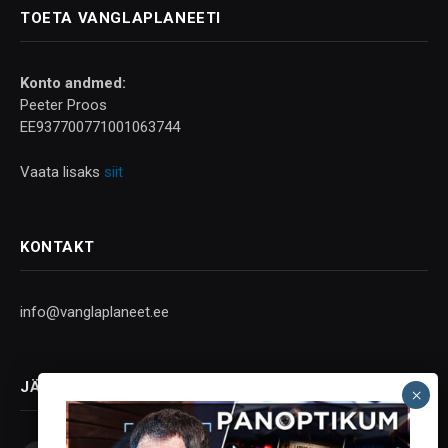
TOETA VANGLAPLANEETI
Konto andmed:
Peeter Proos
EE937700771001063744
Vaata lisaks
siit
KONTAKT
info@vanglaplaneet.ee
JÄLGI SOTSIAALMEEDIAS