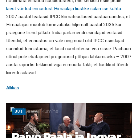
hoolimata esitatud süüdistustest, mis kerkisid esile peale
laest võetud ennustust Himaalaja liustike sulamise kohta
.
2007 aastal teatasid IPCC kliimateadlased aastaaruandes, et
Himaalajas muutub lumevabaks hiljemalt aastal 2035 kui
praegune trend jätkub. India parlamendi esindajad esitasid
tõendid, et ennustus on vale ning nüüd olid IPCC esindajad
sunnitud tunnistama, et lasid numbritesse vea sisse. Pachauri
sõnul pole ebatäpsed prognoosid põhjus lahkumiseks – 2007
aasta raportis tekkinud viga ei muuda fakti, et liustikud tõesti
kiiresti sulavad.
Allikas
UUS
Raivo Paala ja Ingvar