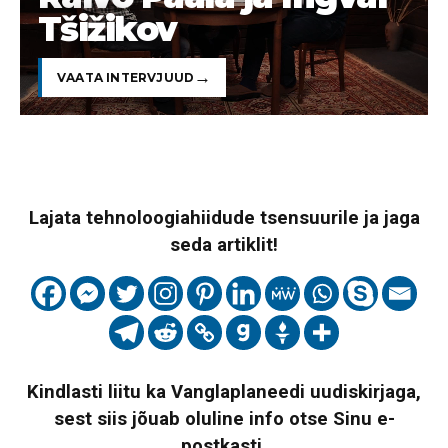
Tšižikov
VAATA INTERVJUUD
Lajata tehnoloogiahiidude tsensuurile ja jaga
seda artiklit!
Kindlasti liitu ka Vanglaplaneedi uudiskirjaga,
sest siis jõuab oluline info otse Sinu e-
postkasti.