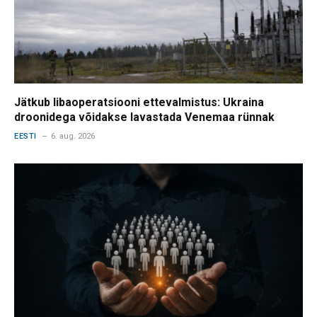
Jätkub libaoperatsiooni ettevalmistus: Ukraina
droonidega võidakse lavastada Venemaa rünnak
EESTI
6. aug. 2026