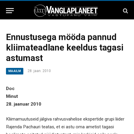
Ennustusega mööda pannud
kliimateadlane keeldus tagasi
astumast
28. jaan. 2010
MAAILM
Doc
Minut
28. jaanuar 2010
Kliimamuutuseid jälgiva rahvusvahelise ekspertide grupi liider
Rajenda Pachauri teatas, et ei astu oma ametist tagasi