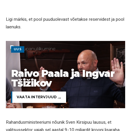
Ligi märkis, et pool puuduolevast võetakse reservidest ja pool
laenuks.
UUS
Raivo Paala ja Ingvar
Tšižikov
VAATA INTERVJUUD
Rahandusministeeriumi nõunik Sven Kirsipuu lausus, et
valitsussektor vajab sel aastal 9-10 miljardit krooni lisaraha.