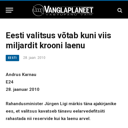
Eesti valitsus võtab kuni viis
miljardit krooni laenu
28. jaan. 2010
EESTI
Andrus Karnau
E24
28. jaanuar 2010
Rahandusminister Jürgen Ligi märkis täna ajakirjanike
ees, et valitsus kavatseb tänavu eelarvedefitsiiti
rahastada nii reservide kui ka laenu arvel.