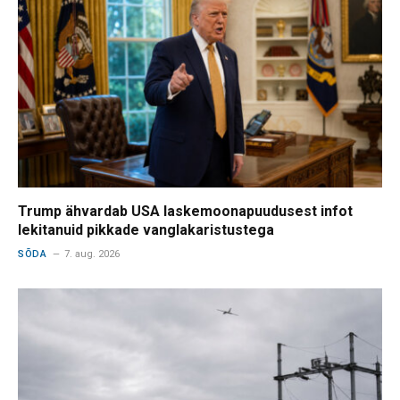
Trump ähvardab USA laskemoonapuudusest infot
lekitanuid pikkade vanglakaristustega
SÕDA
7. aug. 2026