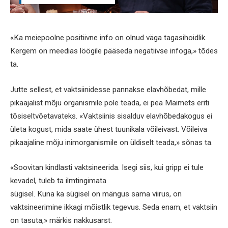
«Ka meiepoolne positiivne info on olnud väga tagasihoidlik.
Kergem on meedias löögile pääseda negatiivse infoga,» tõdes
ta.
Jutte sellest, et vaktsiinidesse pannakse elavhõbedat, mille
pikaajalist mõju organismile pole teada, ei pea Maimets eriti
tõsiseltvõetavateks. «Vaktsiinis sisalduv elavhõbedakogus ei
ületa kogust, mida saate ühest tuunikala võileivast. Võileiva
pikaajaline mõju inimorganismile on üldiselt teada,» sõnas ta.
«Soovitan kindlasti vaktsineerida. Isegi siis, kui gripp ei tule
kevadel, tuleb ta ilmtingimata
sügisel. Kuna ka sügisel on mängus sama viirus, on
vaktsineerimine ikkagi mõistlik tegevus. Seda enam, et vaktsiin
on tasuta,» märkis nakkusarst.