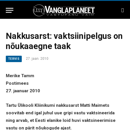
Nakkusarst: vaktsiinipelgus on
nõukaaegne taak
27. jaan. 2010
TERVIS
Merike Tamm
Postimees
27. jaanuar 2010
Tartu Ülikooli Kliinikumi nakkusarst Matti Maimets
soovitab end igal juhul uue gripi vastu vaktsineerida
ning arvab, et Eesti elanike loid huvi vaktsineerimise
vastu on pärit nõukogude ajast.