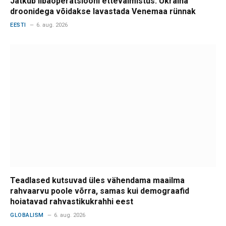
Jätkub libaoperatsiooni ettevalmistus: Ukraina
droonidega võidakse lavastada Venemaa rünnak
EESTI
6. aug. 2026
Teadlased kutsuvad üles vähendama maailma
rahvaarvu poole võrra, samas kui demograafid
hoiatavad rahvastikukrahhi eest
GLOBALISM
6. aug. 2026