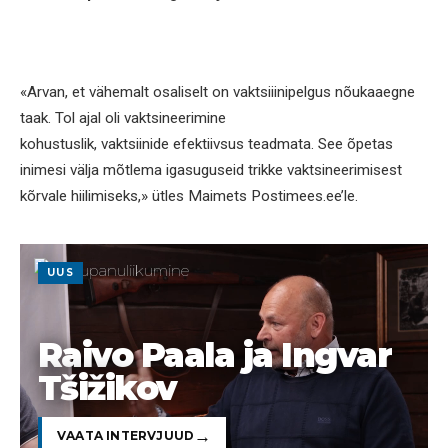
«Arvan, et vähemalt osaliselt on vaktsiiinipelgus nõukaaegne
taak. Tol ajal oli vaktsineerimine
kohustuslik, vaktsiinide efektiivsus teadmata. See õpetas
inimesi välja mõtlema igasuguseid trikke vaktsineerimisest
kõrvale hiilimiseks,» ütles Maimets Postimees.ee’le.
UUS
Raivo Paala ja Ingvar
Tšižikov
VAATA INTERVJUUD