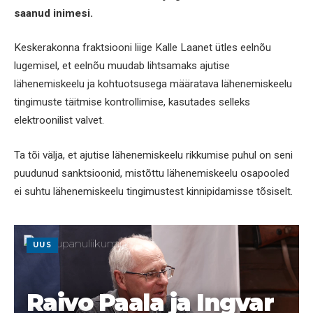
saanud inimesi.
Keskerakonna fraktsiooni liige Kalle Laanet ütles eelnõu
lugemisel, et eelnõu muudab lihtsamaks ajutise
lähenemiskeelu ja kohtuotsusega määratava lähenemiskeelu
tingimuste täitmise kontrollimise, kasutades selleks
elektroonilist valvet.
Ta tõi välja, et ajutise lähenemiskeelu rikkumise puhul on seni
puudunud sanktsioonid, mistõttu lähenemiskeelu osapooled
ei suhtu lähenemiskeelu tingimustest kinnipidamisse tõsiselt.
UUS
Raivo Paala ja Ingvar