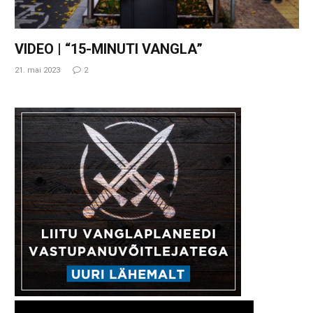
VIDEO | “15-MINUTI VANGLA”
21. mai 2023
2