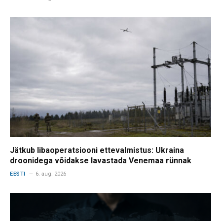
Jätkub libaoperatsiooni ettevalmistus: Ukraina
droonidega võidakse lavastada Venemaa rünnak
EESTI
6. aug. 2026