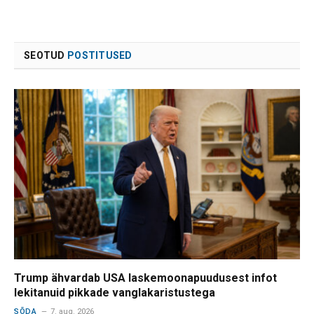
SEOTUD
POSTITUSED
Trump ähvardab USA laskemoonapuudusest infot
lekitanuid pikkade vanglakaristustega
SÕDA
7. aug. 2026