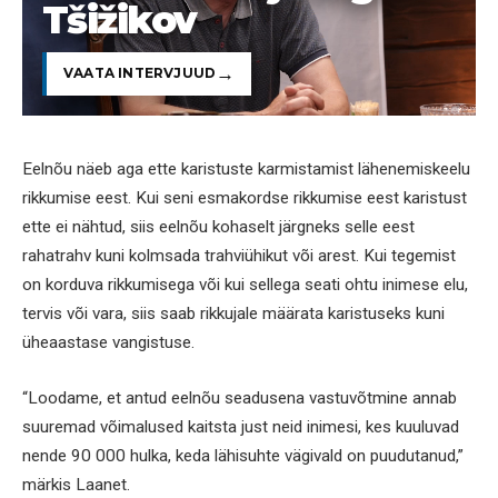
Tšižikov
VAATA INTERVJUUD
Eelnõu näeb aga ette karistuste karmistamist lähenemiskeelu
rikkumise eest. Kui seni esmakordse rikkumise eest karistust
ette ei nähtud, siis eelnõu kohaselt järgneks selle eest
rahatrahv kuni kolmsada trahviühikut või arest. Kui tegemist
on korduva rikkumisega või kui sellega seati ohtu inimese elu,
tervis või vara, siis saab rikkujale määrata karistuseks kuni
üheaastase vangistuse.
“Loodame, et antud eelnõu seadusena vastuvõtmine annab
suuremad võimalused kaitsta just neid inimesi, kes kuuluvad
nende 90 000 hulka, keda lähisuhte vägivald on puudutanud,”
märkis Laanet.