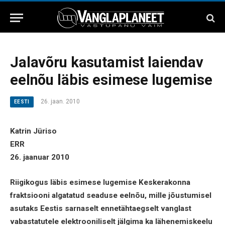
Jalavõru kasutamist laiendav
eelnõu läbis esimese lugemise
26. jaan. 2010
EESTI
Katrin Jüriso
ERR
26. jaanuar 2010
Riigikogus läbis esimese lugemise Keskerakonna
fraktsiooni algatatud seaduse eelnõu, mille jõustumisel
asutaks Eestis sarnaselt ennetähtaegselt vanglast
vabastatutele elektrooniliselt jälgima ka lähenemiskeelu