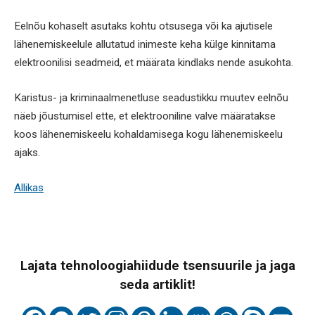
Eelnõu kohaselt asutaks kohtu otsusega või ka ajutisele
lähenemiskeelule allutatud inimeste keha külge kinnitama
elektroonilisi seadmeid, et määrata kindlaks nende asukohta.
Karistus- ja kriminaalmenetluse seadustikku muutev eelnõu
näeb jõustumisel ette, et elektrooniline valve määratakse
koos lähenemiskeelu kohaldamisega kogu lähenemiskeelu
ajaks.
Allikas
Lajata tehnoloogiahiidude tsensuurile ja jaga
seda artiklit!