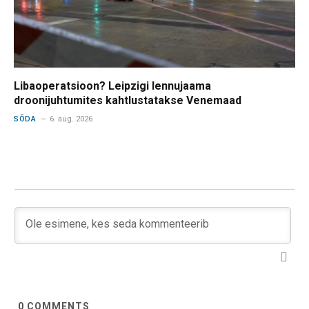
Libaoperatsioon? Leipzigi lennujaama
droonijuhtumites kahtlustatakse Venemaad
SÕDA
6. aug. 2026
0
COMMENTS