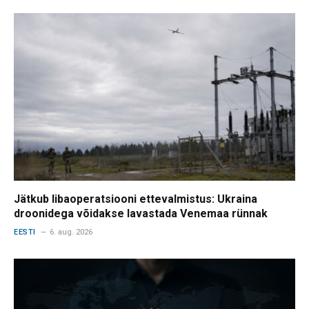
Jätkub libaoperatsiooni ettevalmistus: Ukraina
droonidega võidakse lavastada Venemaa rünnak
EESTI
6. aug. 2026