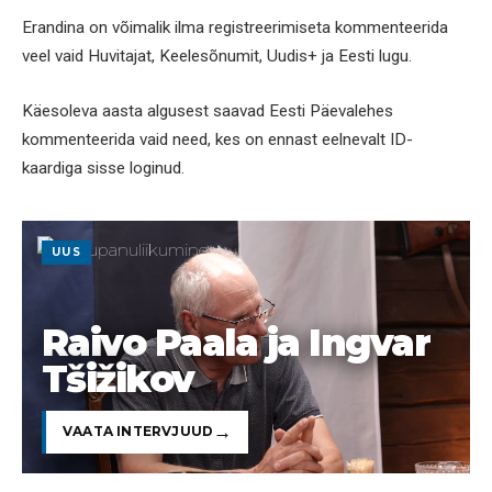
Erandina on võimalik ilma registreerimiseta kommenteerida
veel vaid Huvitajat, Keelesõnumit, Uudis+ ja Eesti lugu.
Käesoleva aasta algusest saavad Eesti Päevalehes
kommenteerida vaid need, kes on ennast eelnevalt ID-
kaardiga sisse loginud.
UUS
Raivo Paala ja Ingvar
Tšižikov
VAATA INTERVJUUD