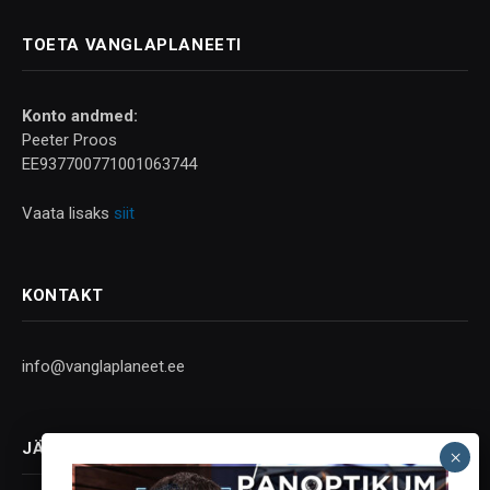
TOETA VANGLAPLANEETI
Konto andmed:
Peeter Proos
EE937700771001063744
Vaata lisaks
siit
KONTAKT
info@vanglaplaneet.ee
JÄLGI SOTSIAALMEEDIAS