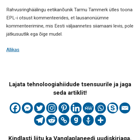
Rahvusringhäälingu eetikanõunik Tarmu Tammerk ütles toona
EPL-i otsust kommenteerides, et lausanonüümne
kommenteerimine, mis Eesti väljaannetes siiamaani levis, pole
jätkusuutlik ega õige mudel.
Allikas
Lajata tehnoloogiahiidude tsensuurile ja jaga
seda artiklit!
Kindlasti liitu ka Vanglaplaneedi uudiskirjaga,