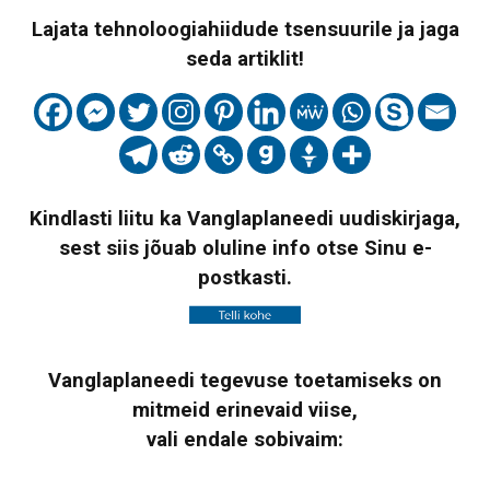
Lajata tehnoloogiahiidude tsensuurile ja jaga
seda artiklit!
Kindlasti liitu ka Vanglaplaneedi uudiskirjaga,
sest siis jõuab oluline info otse Sinu e-
postkasti.
Vanglaplaneedi tegevuse toetamiseks on
mitmeid erinevaid viise,
vali endale sobivaim: