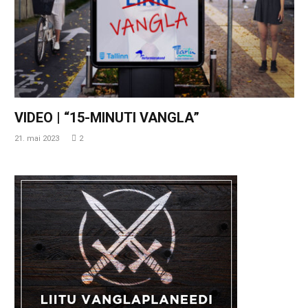
VIDEO | “15-MINUTI VANGLA”
21. mai 2023
2