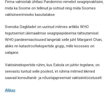
Firma valmistab ühtlasi Pandemrixi-nimelist seagripivaktsiini,
mida ka Soome on tellinud ja ostnud ning mida Soomes
vaktsineerimiseks kasutatakse.
Svenska Dagbladet on uurinud mitmes artiklis WHO
tegutsemist ülemaailmse seagripiepideemia taltsutamisel.
WHO pandeemiaotsused langetab selle juht Margaret Chan,
abiks nn katastroofiekspertide grupp, mille koosseis on
salajane.
Vaktsiiniekspertide rühm, kus Eskola on juhtiv tegelane, on
seevastu tuntud selle poolest, et rühma mitmed liikmed
saavad konsultandi- ja nõustajapreemiat vaktsiinitööstuselt.
Allikas