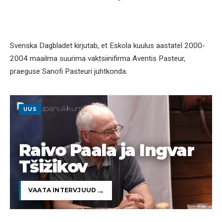
Svenska Dagbladet kirjutab, et Eskola kuulus aastatel 2000-
2004 maailma suurima vaktsiinifirma Aventis Pasteur,
praeguse Sanofi Pasteuri juhtkonda.
UUS
Raivo Paala ja Ingvar
Tšižikov
VAATA INTERVJUUD