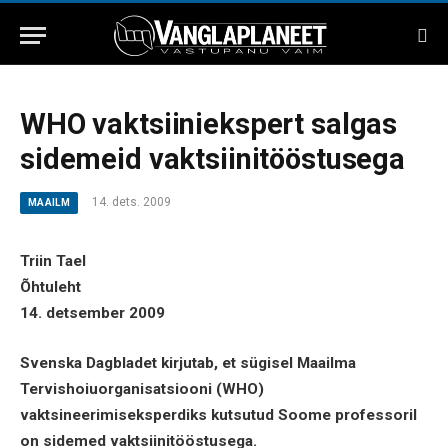
WHO vaktsiiniekspert salgas
sidemeid vaktsiinitööstusega
14. dets. 2009
MAAILM
Triin Tael
Õhtuleht
14. detsember 2009
Svenska Dagbladet kirjutab, et sügisel Maailma
Tervishoiuorganisatsiooni (WHO)
vaktsineerimiseksperdiks kutsutud Soome professoril
on sidemed vaktsiinitööstusega.