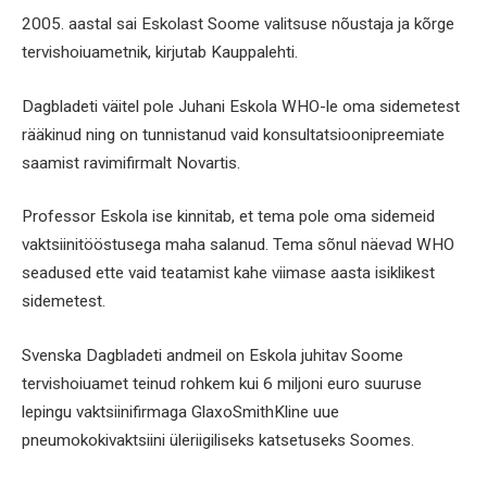
2005. aastal sai Eskolast Soome valitsuse nõustaja ja kõrge
tervishoiuametnik, kirjutab Kauppalehti.
Dagbladeti väitel pole Juhani Eskola WHO-le oma sidemetest
rääkinud ning on tunnistanud vaid konsultatsioonipreemiate
saamist ravimifirmalt Novartis.
Professor Eskola ise kinnitab, et tema pole oma sidemeid
vaktsiinitööstusega maha salanud. Tema sõnul näevad WHO
seadused ette vaid teatamist kahe viimase aasta isiklikest
sidemetest.
Svenska Dagbladeti andmeil on Eskola juhitav Soome
tervishoiuamet teinud rohkem kui 6 miljoni euro suuruse
lepingu vaktsiinifirmaga GlaxoSmithKline uue
pneumokokivaktsiini üleriigiliseks katsetuseks Soomes.