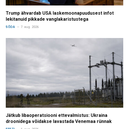
Trump ähvardab USA laskemoonapuudusest infot
lekitanuid pikkade vanglakaristustega
SÕDA
7. aug. 2026
Jätkub libaoperatsiooni ettevalmistus: Ukraina
droonidega võidakse lavastada Venemaa rünnak