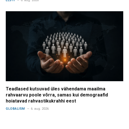
EESTI
6. aug. 2026
Teadlased kutsuvad üles vähendama maailma
rahvaarvu poole võrra, samas kui demograafid
hoiatavad rahvastikukrahhi eest
GLOBALISM
6. aug. 2026