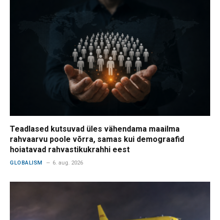
Teadlased kutsuvad üles vähendama maailma
rahvaarvu poole võrra, samas kui demograafid
hoiatavad rahvastikukrahhi eest
GLOBALISM
6. aug. 2026