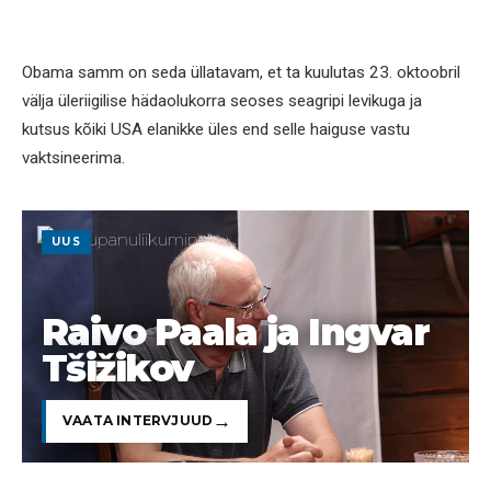
Obama samm on seda üllatavam, et ta kuulutas 23. oktoobril
välja üleriigilise hädaolukorra seoses seagripi levikuga ja
kutsus kõiki USA elanikke üles end selle haiguse vastu
vaktsineerima.
UUS
Raivo Paala ja Ingvar
Tšižikov
VAATA INTERVJUUD