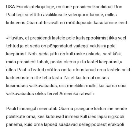
USA Esindajatekoja liige, mullune presidendikandidaat Ron
Paul tegi seetõttu avalikkusele videopöördumise, milles
kritiseeris Obamat teravalt eri mõõdupuude kasutamise eest.
«Huvitav, et presidendi lastele pole kaitsepookimist ikka veel
tehtud ja et seda on põhjendatud väitega: vaktsiini pole
käepärast. Noh, seda juttu on küll raske uskuda, sest kõik,
mida president tahab, peaks olema ju ta lastel käepärast,»
ütles Paul. «Teatud mõttes on ta otsustanud oma lastele neid
kaitsesüste mitte teha lasta. Nii et kui temal on ses
küsimuses valikuvabadus, siis meeldiks mulle, kui sama suur
valikuvabadus oleks tervel Ameerika rahval.»
Pauli hinnangul meenutab Obama praegune käitumine nende
poliitikute oma, kes kutsuvad inimesi küll üles lapsi riigikooli
panema, kuid oma lapsed saadavad sellegipoolest erakooli.