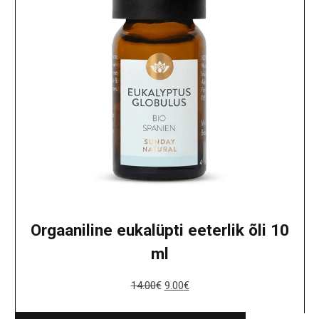
Orgaaniline eukalüpti eeterlik õli 10
ml
14.00
€
9.00
€