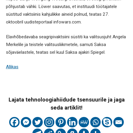
põhjustab vähki. Löwer saavutas, et instituudi töötajatele
süstitud vaktsiinis kahjulikke aineid polnud, teatas 27.
oktoobril uudisteportaal infowars.com.
Elavhõbedavaba seagripivaktsiini süstiti ka valitsusjuht Angela
Merkelile ja teistele valitsusliikmetele, samuti Saksa
sõjaväelastele, teatas sel kuul Saksa ajakiri Spiegel.
Allikas
Lajata tehnoloogiahiidude tsensuurile ja jaga
seda artiklit!