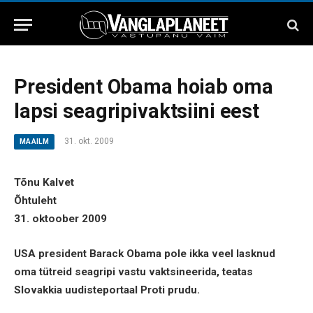
President Obama hoiab oma
lapsi seagripivaktsiini eest
31. okt. 2009
MAAILM
Tõnu Kalvet
Õhtuleht
31. oktoober 2009
USA president Barack Obama pole ikka veel lasknud
oma tütreid seagripi vastu vaktsineerida, teatas
Slovakkia uudisteportaal Proti prudu.