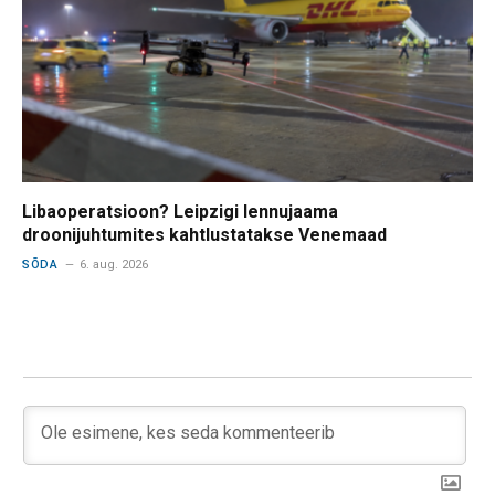
Libaoperatsioon? Leipzigi lennujaama
droonijuhtumites kahtlustatakse Venemaad
SÕDA
6. aug. 2026