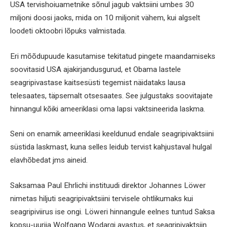
USA tervishoiuametnike sõnul jagub vaktsiini umbes 30
miljoni doosi jaoks, mida on 10 miljonit vähem, kui algselt
loodeti oktoobri lõpuks valmistada.
Eri mõõdupuude kasutamise tekitatud pingete maandamiseks
soovitasid USA ajakirjandusgurud, et Obama lastele
seagripivastase kaitsesüsti tegemist näidataks lausa
telesaates, täpsemalt otsesaates. See julgustaks soovitajate
hinnangul kõiki ameeriklasi oma lapsi vaktsineerida laskma.
Seni on enamik ameeriklasi keeldunud endale seagripivaktsiini
süstida laskmast, kuna selles leidub tervist kahjustaval hulgal
elavhõbedat jms aineid.
Saksamaa Paul Ehrlichi instituudi direktor Johannes Löwer
nimetas hiljuti seagripivaktsiini tervisele ohtlikumaks kui
seagripiviirus ise ongi. Löweri hinnangule eelnes tuntud Saksa
kopsu-uurija Wolfgang Wodargi avastus, et seagripivaktsiin