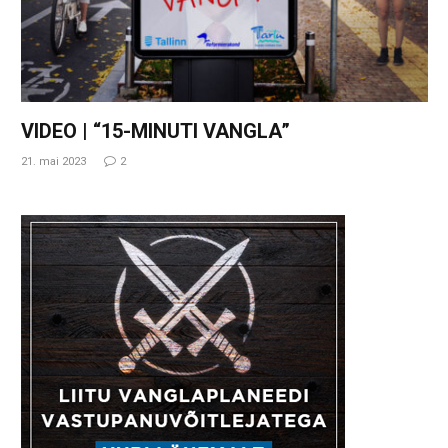
VIDEO | “15-MINUTI VANGLA”
21. mai 2023
2