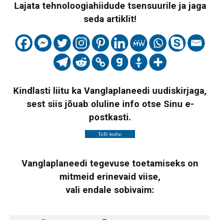
Lajata tehnoloogiahiidude tsensuurile ja jaga
seda artiklit!
Kindlasti liitu ka Vanglaplaneedi uudiskirjaga,
sest siis jõuab oluline info otse Sinu e-
postkasti.
Vanglaplaneedi tegevuse toetamiseks on
mitmeid erinevaid viise,
vali endale sobivaim: