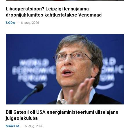
Libaoperatsioon? Leipzigi lennujaama
droonijuhtumites kahtlustatakse Venemaad
SÕDA
6. aug. 2026
Bill Gatesil oli USA energiaministeeriumi ülisalajane
julgeolekuluba
MAAILM
5. aug. 2026