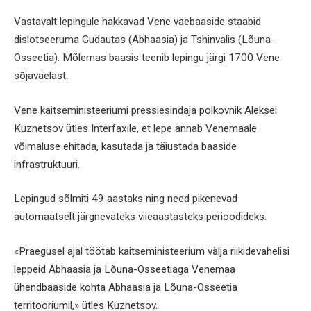
Vastavalt lepingule hakkavad Vene väebaaside staabid
dislotseeruma Gudautas (Abhaasia) ja Tshinvalis (Lõuna-
Osseetia). Mõlemas baasis teenib lepingu järgi 1700 Vene
sõjaväelast.
Vene kaitseministeeriumi pressiesindaja polkovnik Aleksei
Kuznetsov ütles Interfaxile, et lepe annab Venemaale
võimaluse ehitada, kasutada ja täiustada baaside
infrastruktuuri.
Lepingud sõlmiti 49 aastaks ning need pikenevad
automaatselt järgnevateks viieaastasteks perioodideks.
«Praegusel ajal töötab kaitseministeerium välja riikidevahelisi
leppeid Abhaasia ja Lõuna-Osseetiaga Venemaa
ühendbaaside kohta Abhaasia ja Lõuna-Osseetia
territooriumil,» ütles Kuznetsov.