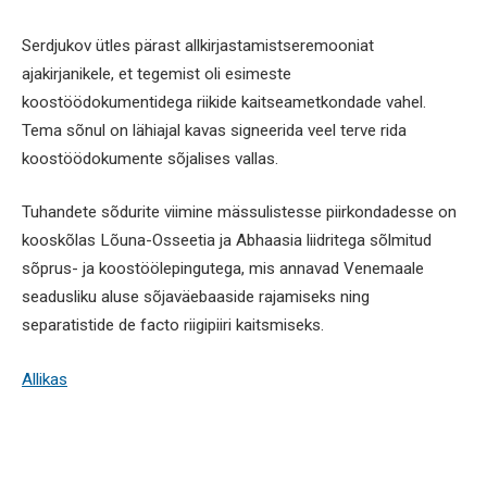
Serdjukov ütles pärast allkirjastamistseremooniat
ajakirjanikele, et tegemist oli esimeste
koostöödokumentidega riikide kaitseametkondade vahel.
Tema sõnul on lähiajal kavas signeerida veel terve rida
koostöödokumente sõjalises vallas.
Tuhandete sõdurite viimine mässulistesse piirkondadesse on
kooskõlas Lõuna-Osseetia ja Abhaasia liidritega sõlmitud
sõprus- ja koostöölepingutega, mis annavad Venemaale
seadusliku aluse sõjaväebaaside rajamiseks ning
separatistide de facto riigipiiri kaitsmiseks.
Allikas