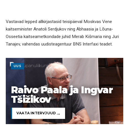
Vastavad lepped allkirjastasid teisipäeval Moskvas Vene
kaitseminister Anatoli Serdjukov ning Abhaasia ja Lõuna-
Osseetia kaitseametkondade juhid Merab Kišmaria ning Juri
Tanajev, vahendas uudisteagentuur BNS Interfaxi teadet.
UUS
Raivo Paala ja Ingvar
Tšižikov
VAATA INTERVJUUD