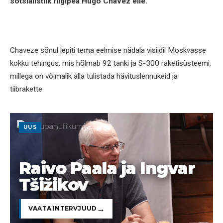
sotsialistlik riigipea Hugo Chavez eile.
Chaveze sõnul lepiti tema eelmise nädala visiidil Moskvasse
kokku tehingus, mis hõlmab 92 tanki ja S-300 raketisüsteemi,
millega on võimalik alla tulistada hävituslennukeid ja
tiibrakette.
UUS
Raivo Paala ja Ingvar
Tšižikov
VAATA INTERVJUUD