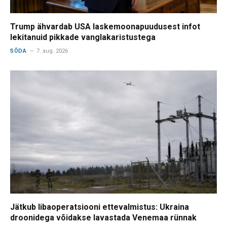
Trump ähvardab USA laskemoonapuudusest infot
lekitanuid pikkade vanglakaristustega
SÕDA
7. aug. 2026
Jätkub libaoperatsiooni ettevalmistus: Ukraina
droonidega võidakse lavastada Venemaa rünnak