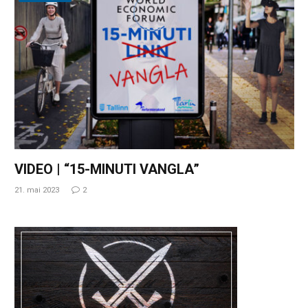
VIDEO | “15-MINUTI VANGLA”
21. mai 2023
2