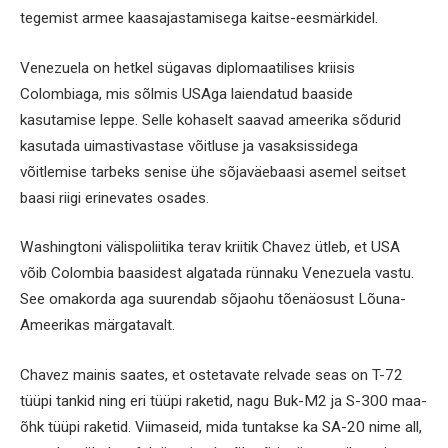
tegemist armee kaasajastamisega kaitse-eesmärkidel.
Venezuela on hetkel sügavas diplomaatilises kriisis
Colombiaga, mis sõlmis USAga laiendatud baaside
kasutamise leppe. Selle kohaselt saavad ameerika sõdurid
kasutada uimastivastase võitluse ja vasaksissidega
võitlemise tarbeks senise ühe sõjaväebaasi asemel seitset
baasi riigi erinevates osades.
Washingtoni välispoliitika terav kriitik Chavez ütleb, et USA
võib Colombia baasidest algatada rünnaku Venezuela vastu.
See omakorda aga suurendab sõjaohu tõenäosust Lõuna-
Ameerikas märgatavalt.
Chavez mainis saates, et ostetavate relvade seas on T-72
tüüpi tankid ning eri tüüpi raketid, nagu Buk-M2 ja S-300 maa-
õhk tüüpi raketid. Viimaseid, mida tuntakse ka SA-20 nime all,