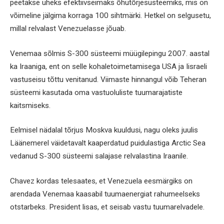
peetakse üheks efektiivseimaks õhutõrjesüsteemiks, mis on
võimeline jälgima korraga 100 sihtmärki. Hetkel on selgusetu,
millal relvalast Venezuelasse jõuab.
Venemaa sõlmis S-300 süsteemi müügilepingu 2007. aastal
ka Iraaniga, ent on selle kohaletoimetamisega USA ja Iisraeli
vastuseisu tõttu venitanud. Viimaste hinnangul võib Teheran
süsteemi kasutada oma vastuoluliste tuumarajatiste
kaitsmiseks.
Eelmisel nädalal tõrjus Moskva kuuldusi, nagu oleks juulis
Läänemerel väidetavalt kaaperdatud puidulastiga Arctic Sea
vedanud S-300 süsteemi salajase relvalastina Iraanile.
Chavez kordas telesaates, et Venezuela eesmärgiks on
arendada Venemaa kaasabil tuumaenergiat rahumeelseks
otstarbeks. President lisas, et seisab vastu tuumarelvadele.