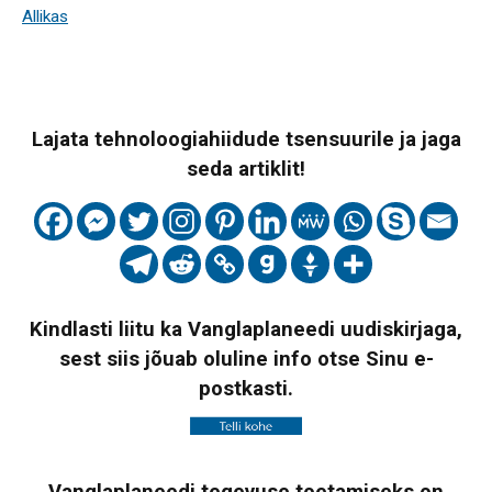
Allikas
Lajata tehnoloogiahiidude tsensuurile ja jaga
seda artiklit!
Kindlasti liitu ka Vanglaplaneedi uudiskirjaga,
sest siis jõuab oluline info otse Sinu e-
postkasti.
Vanglaplaneedi tegevuse toetamiseks on