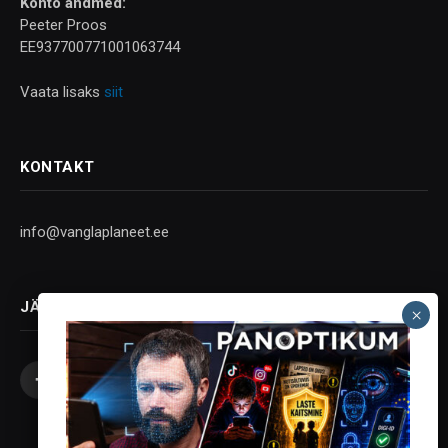
Konto andmed:
Peeter Proos
EE937700771001063744
Vaata lisaks
siit
KONTAKT
info@vanglaplaneet.ee
JÄLGI SOTSIAALMEEDIAS
Facebook
X
Instagram
YouTube
Telegram
(Twitter)