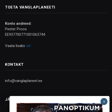
TOETA VANGLAPLANEETI
Konto andmed:
Peeter Proos
EE937700771001063744
Vaata lisaks
siit
KONTAKT
info@vanglaplaneet.ee
JÄLGI SOTSIAALMEEDIAS