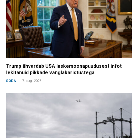
Trump ähvardab USA laskemoonapuudusest infot
lekitanuid pikkade vanglakaristustega
SÕDA
7. aug. 2026