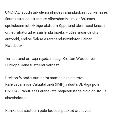
UNCTAD süüdistab ülemaailmses rahanduskriisi puhkemises
finantsturgude piirangute vähendamist, mis põhjustas
spekuleerimist. «Kõige olulisem õppetund üleilmsest kriisist
on, et rahaturud ei saa hindu õigeks,» ütles aruande üks
autoreid, endine Saksa aserahandusminister Heiner
Flassbeck.
Tema sõnul on vaja rajada midagi Bretton Woodsi või
Euroopa Rahasüsteemi sarnast.
Bretton Woodsi süsteemi raames eksisteeriva
Rahvusvahelise Valuutafondi (IMF) valuuta SDRiga pole
UNCTAD rahul, sest arenevate majandustega riigid on IMFis
alaesindatud.
Kuniks uut süsteem pole loodud, peaksid arenevad