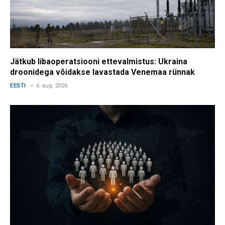
Jätkub libaoperatsiooni ettevalmistus: Ukraina
droonidega võidakse lavastada Venemaa rünnak
EESTI
6. aug. 2026