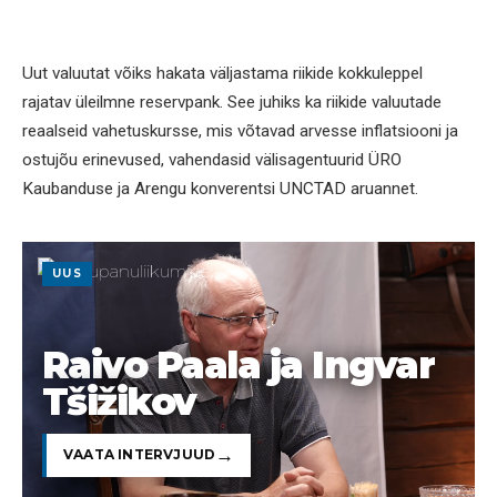
Uut valuutat võiks hakata väljastama riikide kokkuleppel
rajatav üleilmne reservpank. See juhiks ka riikide valuutade
reaalseid vahetuskursse, mis võtavad arvesse inflatsiooni ja
ostujõu erinevused, vahendasid välisagentuurid ÜRO
Kaubanduse ja Arengu konverentsi UNCTAD aruannet.
UUS
Raivo Paala ja Ingvar
Tšižikov
VAATA INTERVJUUD