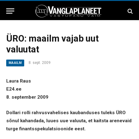
ÜRO: maailm vajab uut
valuutat
8. sept. 2009
MAAILM
Laura Raus
E24.ee
8. september 2009
Dollari rolli rahvusvahelises kaubanduses tuleks ÜRO
sõnul kahandada, luues uue valuuta, et kaitsta arenevaid
turge finantsspekulatsioonide eest.