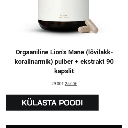
Orgaaniline Lion's Mane (lõvilakk-
korallnarmik) pulber + ekstrakt 90
kapslit
29.00
€
25.00
€