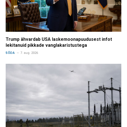
Trump ähvardab USA laskemoonapuudusest infot
lekitanuid pikkade vanglakaristustega
SÕDA
7. aug. 2026