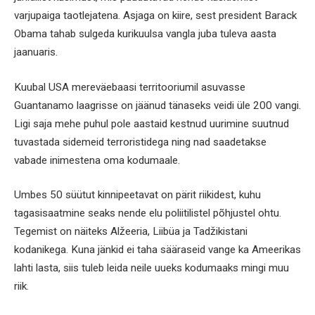
varjupaiga taotlejatena. Asjaga on kiire, sest president Barack
Obama tahab sulgeda kurikuulsa vangla juba tuleva aasta
jaanuaris.
Kuubal USA mereväebaasi territooriumil asuvasse
Guantanamo laagrisse on jäänud tänaseks veidi üle 200 vangi.
Ligi saja mehe puhul pole aastaid kestnud uurimine suutnud
tuvastada sidemeid terroristidega ning nad saadetakse
vabade inimestena oma kodumaale.
Umbes 50 süütut kinnipeetavat on pärit riikidest, kuhu
tagasisaatmine seaks nende elu poliitilistel põhjustel ohtu.
Tegemist on näiteks Alžeeria, Liibüa ja Tadžikistani
kodanikega. Kuna jänkid ei taha sääraseid vange ka Ameerikas
lahti lasta, siis tuleb leida neile uueks kodumaaks mingi muu
riik.