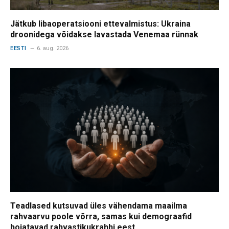
Jätkub libaoperatsiooni ettevalmistus: Ukraina
droonidega võidakse lavastada Venemaa rünnak
EESTI
6. aug. 2026
Teadlased kutsuvad üles vähendama maailma
rahvaarvu poole võrra, samas kui demograafid
hoiatavad rahvastikukrahhi eest