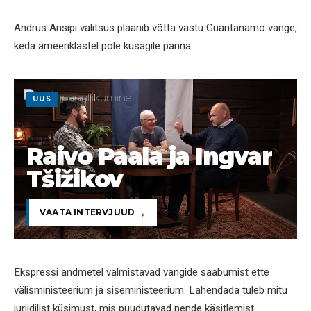
Andrus Ansipi valitsus plaanib võtta vastu Guantanamo vange,
keda ameeriklastel pole kusagile panna.
UUS
Raivo Paala ja Ingvar
Tšižikov
VAATA INTERVJUUD
Ekspressi andmetel valmistavad vangide saabumist ette
välisministeerium ja siseministeerium. Lahendada tuleb mitu
juriidilist küsimust, mis puudutavad nende käsitlemist