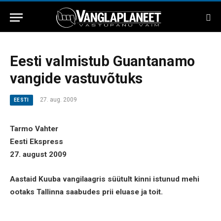
Eesti valmistub Guantanamo
vangide vastuvõtuks
27. aug. 2009
EESTI
Tarmo Vahter
Eesti Ekspress
27. august 2009
Aastaid Kuuba vangilaagris süütult kinni istunud mehi
ootaks Tallinna saabudes prii eluase ja toit.