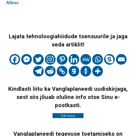
Allikas
Lajata tehnoloogiahiidude tsensuurile ja jaga
seda artiklit!
Kindlasti liitu ka Vanglaplaneedi uudiskirjaga,
sest siis jõuab oluline info otse Sinu e-
postkasti.
Vanglaplaneedi tegevuse toetamiseks on