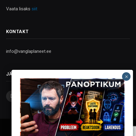
Vaata lisaks
siit
KONTAKT
info@vanglaplaneet.ee
JÄLGI SOTSIAALMEEDIAS
Facebook
X
Instagram
YouTube
Telegram
(Twitter)
Vanglaplaneet - Vastupanu Vaim