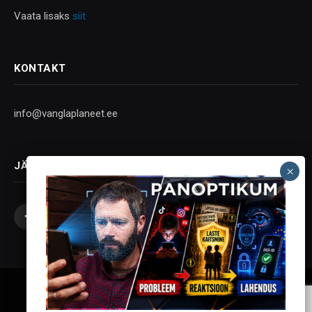
Vaata lisaks
siit
KONTAKT
info@vanglaplaneet.ee
JÄLGI SOTSIAALMEEDIAS
Facebook
X
Instagram
YouTube
Telegram
(Twitter)
Vanglaplaneet - Vastupanu Vaim