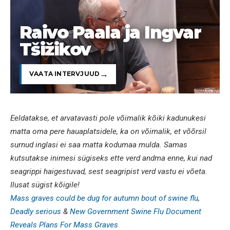
Raivo Paala ja Ingvar
Tšižikov
VAATA INTERVJUUD
Eeldatakse, et arvatavasti pole võimalik kõiki kadunukesi
matta oma pere hauaplatsidele, ka on võimalik, et võõrsil
surnud inglasi ei saa matta kodumaa mulda. Samas
kutsutakse inimesi sügiseks ette verd andma enne, kui nad
seagrippi haigestuvad, sest seagripist verd vastu ei võeta.
Ilusat sügist kõigile!
Mass graves could be dug for autumn bout of swine flu
,
Deadly serious
&
New Government Swine Flu Document
Reveals Plans For Mass Graves