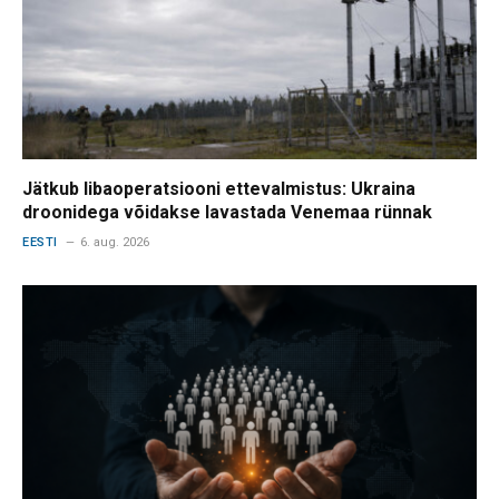
Jätkub libaoperatsiooni ettevalmistus: Ukraina
droonidega võidakse lavastada Venemaa rünnak
EESTI
6. aug. 2026