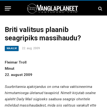
Briti valitsus plaanib
seagripiks massihaudu?
22. aug. 2009
MAAILM
Fleimar Troll
Minut
22. august 2009
Suurbritannia ajakirjandus on oma rahva vaktsineerima
hirmutamisega ületanud tavapiirid. Nimelt kirjutab sealne
ajaleht Daily Mail sügiseks saabuva seagripi ohvritele
mõeldud massihaudadest, mida siis valitsus varakult ette