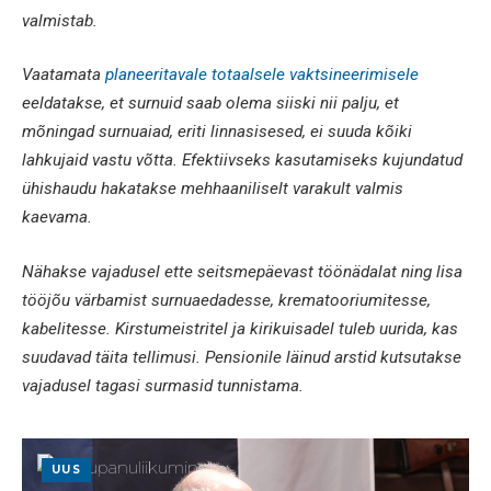
valmistab.
Vaatamata
planeeritavale totaalsele vaktsineerimisele
eeldatakse, et surnuid saab olema siiski nii palju, et
mõningad surnuaiad, eriti linnasisesed, ei suuda kõiki
lahkujaid vastu võtta. Efektiivseks kasutamiseks kujundatud
ühishaudu hakatakse mehhaaniliselt varakult valmis
kaevama.
Nähakse vajadusel ette seitsmepäevast töön
ädalat ning lisa
tööjõu värbamist surnuaedadesse, krematooriumitesse,
kabelitesse. Kirstumeistritel ja
kirikuisadel tuleb uurida, kas
suudavad täita tellimusi. Pensionile läinud arstid kutsutakse
vajadusel tagasi surmasid tunnistama.
UUS