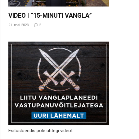
VIDEO | “15-MINUTI VANGLA”
21. mai 2023
2
Esitusloendis pole ühtegi videot.