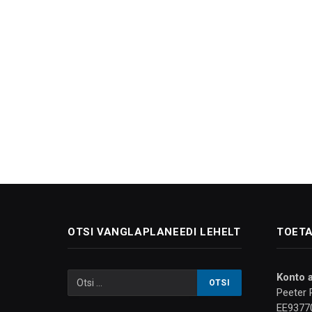
OTSI VANGLAPLANEEDI LEHELT
TOETA
Konto 
Peeter 
EE9377