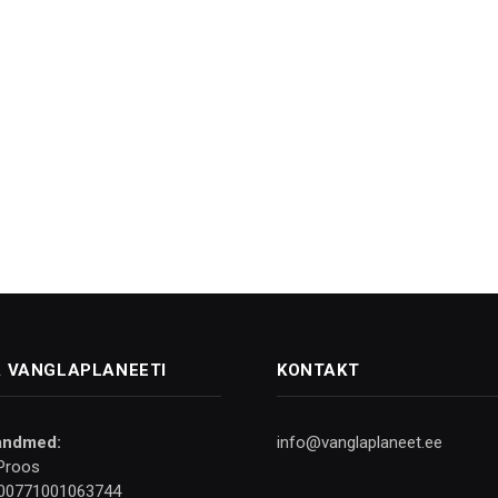
 VANGLAPLANEETI
KONTAKT
andmed:
info@vanglaplaneet.ee
Proos
00771001063744