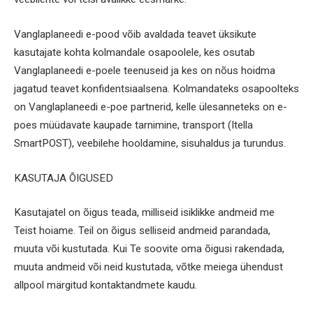
Vanglaplaneedi e-pood võib avaldada teavet üksikute
kasutajate kohta kolmandale osapoolele, kes osutab
Vanglaplaneedi e-poele teenuseid ja kes on nõus hoidma
jagatud teavet konfidentsiaalsena. Kolmandateks osapoolteks
on Vanglaplaneedi e-poe partnerid, kelle ülesanneteks on e-
poes müüdavate kaupade tarnimine, transport (Itella
SmartPOST), veebilehe hooldamine, sisuhaldus ja turundus.
KASUTAJA ÕIGUSED
Kasutajatel on õigus teada, milliseid isiklikke andmeid me
Teist hoiame. Teil on õigus selliseid andmeid parandada,
muuta või kustutada. Kui Te soovite oma õigusi rakendada,
muuta andmeid või neid kustutada, võtke meiega ühendust
allpool märgitud kontaktandmete kaudu.