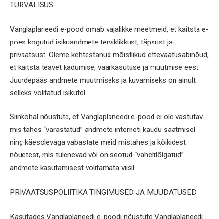
TURVALISUS
Vanglaplaneedi e-pood omab vajalikke meetmeid, et kaitsta e-
poes kogutud isikuandmete terviklikkust, täpsust ja
privaatsust. Oleme kehtestanud mõistlikud ettevaatusabinõud,
et kaitsta teavet kadumise, väärkasutuse ja muutmise eest.
Juurdepääs andmete muutmiseks ja kuvamiseks on ainult
selleks volitatud isikutel.
Siinkohal nõustute, et Vanglaplaneedi e-pood ei ole vastutav
mis tahes “varastatud” andmete interneti kaudu saatmisel
ning käesolevaga vabastate meid mistahes ja kõikidest
nõuetest, mis tulenevad või on seotud “vaheltlõigatud”
andmete kasutamisest volitamata viisil.
PRIVAATSUSPOLIITIKA TINGIMUSED JA MUUDATUSED
Kasutades Vanglaplaneedi e-poodi nõustute Vanglaplaneedi