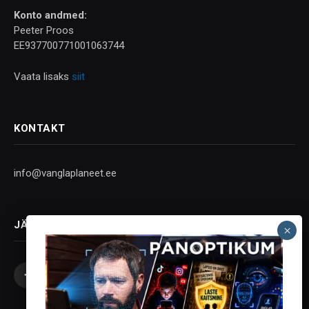
Konto andmed:
Peeter Proos
EE937700771001063744
Vaata lisaks
siit
KONTAKT
info@vanglaplaneet.ee
JÄLGI SOTSIAALMEEDIAS
Facebook
X
Instagram
YouTube
Telegram
(Twitter)