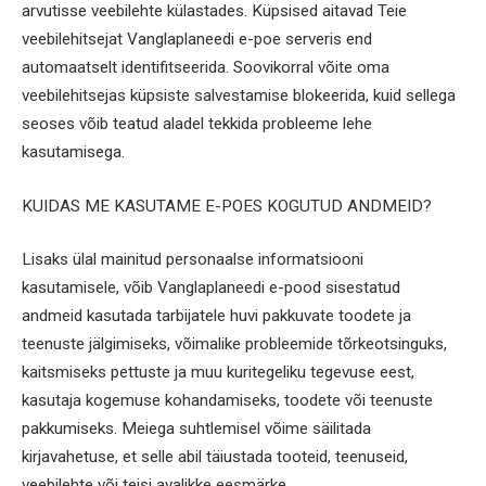
arvutisse veebilehte külastades. Küpsised aitavad Teie
veebilehitsejat Vanglaplaneedi e-poe serveris end
automaatselt identifitseerida. Soovikorral võite oma
veebilehitsejas küpsiste salvestamise blokeerida, kuid sellega
seoses võib teatud aladel tekkida probleeme lehe
kasutamisega.
KUIDAS ME KASUTAME E-POES KOGUTUD ANDMEID?
Lisaks ülal mainitud personaalse informatsiooni
kasutamisele, võib Vanglaplaneedi e-pood sisestatud
andmeid kasutada tarbijatele huvi pakkuvate toodete ja
teenuste jälgimiseks, võimalike probleemide tõrkeotsinguks,
kaitsmiseks pettuste ja muu kuritegeliku tegevuse eest,
kasutaja kogemuse kohandamiseks, toodete või teenuste
pakkumiseks. Meiega suhtlemisel võime säilitada
kirjavahetuse, et selle abil täiustada tooteid, teenuseid,
veebilehte või teisi avalikke eesmärke.