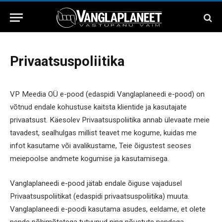
Privaatsuspoliitika
VP Meedia OÜ e-pood (edaspidi Vanglaplaneedi e-pood) on
võtnud endale kohustuse kaitsta klientide ja kasutajate
privaatsust. Käesolev Privaatsuspoliitika annab ülevaate meie
tavadest, sealhulgas millist teavet me kogume, kuidas me
infot kasutame või avalikustame, Teie õigustest seoses
meiepoolse andmete kogumise ja kasutamisega.
Vanglaplaneedi e-pood jätab endale õiguse vajadusel
Privaatsuspoliitikat (edaspidi privaatsuspoliitika) muuta.
Vanglaplaneedi e-poodi kasutama asudes, eeldame, et olete
nende põhimõtetega tutvunud ning nõustute nendega.