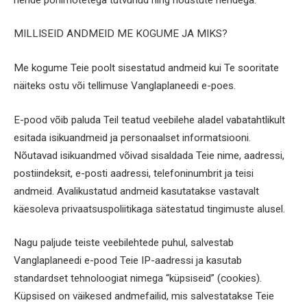
MILLISEID ANDMEID ME KOGUME JA MIKS?
Me kogume Teie poolt sisestatud andmeid kui Te sooritate
näiteks ostu või tellimuse Vanglaplaneedi e-poes.
E-pood võib paluda Teil teatud veebilehe aladel vabatahtlikult
esitada isikuandmeid ja personaalset informatsiooni.
Nõutavad isikuandmed võivad sisaldada Teie nime, aadressi,
postiindeksit, e-posti aadressi, telefoninumbrit ja teisi
andmeid. Avalikustatud andmeid kasutatakse vastavalt
käesoleva privaatsuspoliitikaga sätestatud tingimuste alusel.
Nagu paljude teiste veebilehtede puhul, salvestab
Vanglaplaneedi e-pood Teie IP-aadressi ja kasutab
standardset tehnoloogiat nimega “küpsiseid” (cookies).
Küpsised on väikesed andmefailid, mis salvestatakse Teie