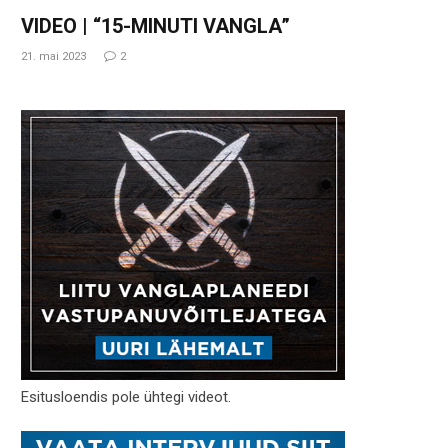
VIDEO | “15-MINUTI VANGLA”
21. mai 2023
2
Esitusloendis pole ühtegi videot.