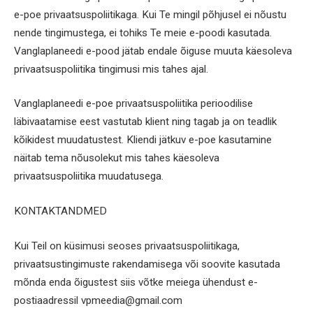
e-poe privaatsuspoliitikaga. Kui Te mingil põhjusel ei nõustu
nende tingimustega, ei tohiks Te meie e-poodi kasutada.
Vanglaplaneedi e-pood jätab endale õiguse muuta käesoleva
privaatsuspoliitika tingimusi mis tahes ajal.
Vanglaplaneedi e-poe privaatsuspoliitika perioodilise
läbivaatamise eest vastutab klient ning tagab ja on teadlik
kõikidest muudatustest. Kliendi jätkuv e-poe kasutamine
näitab tema nõusolekut mis tahes käesoleva
privaatsuspoliitika muudatusega.
KONTAKTANDMED
Kui Teil on küsimusi seoses privaatsuspoliitikaga,
privaatsustingimuste rakendamisega või soovite kasutada
mõnda enda õigustest siis võtke meiega ühendust e-
postiaadressil vpmeedia@gmail.com