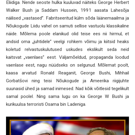
Eliidiga. Nende seoste hulka kuuluvad näiteks George Herbert
Walker Bush ja Saddam Hussein, 1991 aasata Lahesõja
näilised „vastased”. Fabritseeritud külm sõda läänemaailma ja
Nõukogude Liidu vahel on samuti sellise vastuolu klassikaline
näide. Mõlema poole elanikud olid teise ees nii hirmul, et
andsid oma „juhtidele” veelgi rohkem võimu ja kiitsid heaks
koletud relvastuskulutused uskudes ekslikult seda neid
kaitsvat „vaenlaes” eest. Väljamõeldud, propaganda loodud
vaenlase eest, nagu nüüdseks on selgunud. Mõlemat poolt,
kaasa arvatud Ronald Reaganit, George Bushi, Mihhail
Gorbatšovi ning teisi Nõukogude ja Ameerika riigijuhte
suunasid ühed ja samad inimesed. Nad kõik võitlesid tegelikult
samal poolel. Ning sama lugu on ka George W Bushi ja
kurikuulsa terroristi Osama bin Ladeniga.