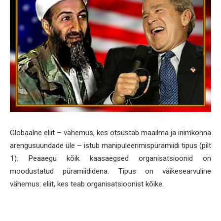
Globaalne eliit – vähemus, kes otsustab maailma ja inimkonna
arengusuundade üle – istub manipuleerimispüramiidi tipus (pilt
1). Peaaegu kõik kaasaegsed organisatsioonid on
moodustatud püramiididena. Tipus on väikesearvuline
vähemus: eliit, kes teab organisatsioonist kõike.