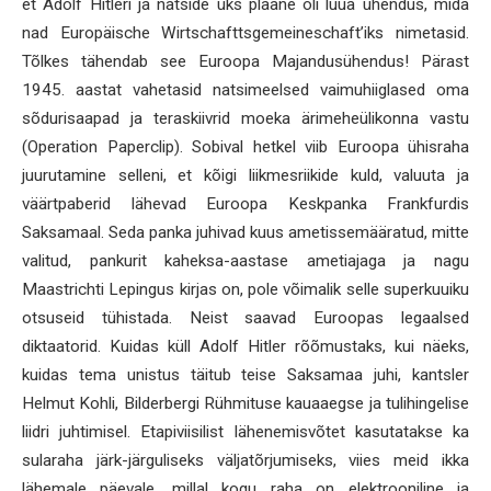
et Adolf Hitleri ja natside üks plaane oli luua ühendus, mida
nad Europäische Wirtschafttsgemeineschaft’iks nimetasid.
Tõlkes tähendab see Euroopa Majandusühendus! Pärast
1945. aastat vahetasid natsimeelsed vaimuhiiglased oma
sõdurisaapad ja teraskiivrid moeka ärimeheülikonna vastu
(Operation Paperclip). Sobival hetkel viib Euroopa ühisraha
juurutamine selleni, et kõigi liikmesriikide kuld, valuuta ja
väärtpaberid lähevad Euroopa Keskpanka Frankfurdis
Saksamaal. Seda panka juhivad kuus ametissemääratud, mitte
valitud, pankurit kaheksa-aastase ametiajaga ja nagu
Maastrichti Lepingus kirjas on, pole võimalik selle superkuuiku
otsuseid tühistada. Neist saavad Euroopas legaalsed
diktaatorid. Kuidas küll Adolf Hitler rõõmustaks, kui näeks,
kuidas tema unistus täitub teise Saksamaa juhi, kantsler
Helmut Kohli, Bilderbergi Rühmituse kauaaegse ja tulihingelise
liidri juhtimisel. Etapiviisilist lähenemisvõtet kasutatakse ka
sularaha järk-järguliseks väljatõrjumiseks, viies meid ikka
lähemale päevale, millal kogu raha on elektrooniline ja