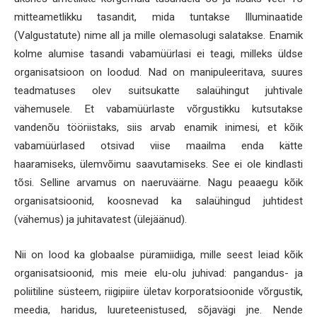
mitteametlikku tasandit, mida tuntakse Illuminaatide
(Valgustatute) nime all ja mille olemasolugi salatakse. Enamik
kolme alumise tasandi vabamüürlasi ei teagi, milleks üldse
organisatsioon on loodud. Nad on manipuleeritava, suures
teadmatuses olev suitsukatte salaühingut juhtivale
vähemusele. Et vabamüürlaste võrgustikku kutsutakse
vandenõu tööriistaks, siis arvab enamik inimesi, et kõik
vabamüürlased otsivad viise maailma enda kätte
haaramiseks, ülemvõimu saavutamiseks. See ei ole kindlasti
tõsi. Selline arvamus on naeruväärne. Nagu peaaegu kõik
organisatsioonid, koosnevad ka salaühingud juhtidest
(vähemus) ja juhitavatest (ülejäänud).
Nii on lood ka globaalse püramiidiga, mille seest leiad kõik
organisatsioonid, mis meie elu-olu juhivad: pangandus- ja
poliitiline süsteem, riigipiire ületav korporatsioonide võrgustik,
meedia, haridus, luureteenistused, sõjavägi jne. Nende