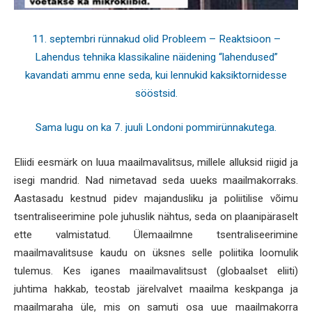
11. septembri rünnakud olid Probleem – Reaktsioon –
Lahendus tehnika klassikaline näidening “lahendused”
kavandati ammu enne seda, kui lennukid kaksiktornidesse
sööstsid.
Sama lugu on ka 7. juuli Londoni pommirünnakutega.
Eliidi eesmärk on luua maailmavalitsus, millele alluksid riigid ja
isegi mandrid. Nad nimetavad seda uueks maailmakorraks.
Aastasadu kestnud pidev majandusliku ja poliitilise võimu
tsentraliseerimine pole juhuslik nähtus, seda on plaanipäraselt
ette valmistatud. Ülemaailmne tsentraliseerimine
maailmavalitsuse kaudu on üksnes selle poliitika loomulik
tulemus. Kes iganes maailmavalitsust (globaalset eliiti)
juhtima hakkab, teostab järelvalvet maailma keskpanga ja
maailmaraha üle, mis on samuti osa uue maailmakorra