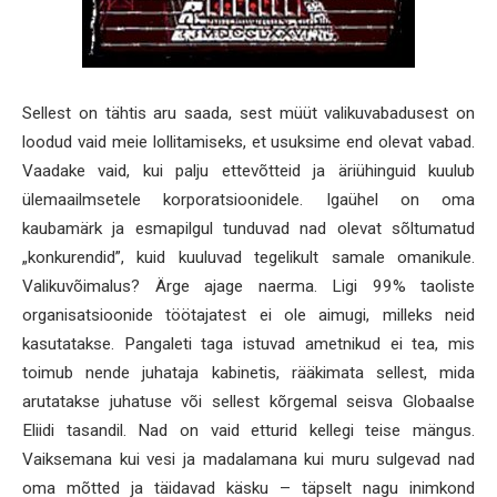
Sellest on tähtis aru saada, sest müüt valikuvabadusest on
loodud vaid meie lollitamiseks, et usuksime end olevat vabad.
Vaadake vaid, kui palju ettevõtteid ja äriühinguid kuulub
ülemaailmsetele korporatsioonidele. Igaühel on oma
kaubamärk ja esmapilgul tunduvad nad olevat sõltumatud
„konkurendid”, kuid kuuluvad tegelikult samale omanikule.
Valikuvõimalus? Ärge ajage naerma. Ligi 99% taoliste
organisatsioonide töötajatest ei ole aimugi, milleks neid
kasutatakse. Pangaleti taga istuvad ametnikud ei tea, mis
toimub nende juhataja kabinetis, rääkimata sellest, mida
arutatakse juhatuse või sellest kõrgemal seisva Globaalse
Eliidi tasandil. Nad on vaid etturid kellegi teise mängus.
Vaiksemana kui vesi ja madalamana kui muru sulgevad nad
oma mõtted ja täidavad käsku – täpselt nagu inimkond