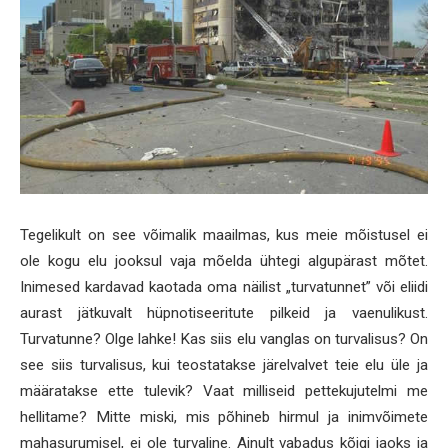
Tegelikult on see võimalik maailmas, kus meie mõistusel ei
ole kogu elu jooksul vaja mõelda ühtegi algupärast mõtet.
Inimesed kardavad kaotada oma näilist „turvatunnet” või eliidi
aurast jätkuvalt hüpnotiseeritute pilkeid ja vaenulikust.
Turvatunne? Olge lahke! Kas siis elu vanglas on turvalisus? On
see siis turvalisus, kui teostatakse järelvalvet teie elu üle ja
määratakse ette tulevik? Vaat milliseid pettekujutelmi me
hellitame? Mitte miski, mis põhineb hirmul ja inimvõimete
mahasurumisel, ei ole turvaline. Ainult vabadus kõigi jaoks ja