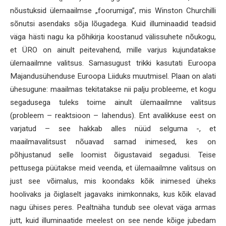
nõustuksid ülemaailmse „foorumiga”, mis Winston Churchilli
sõnutsi asendaks sõja lõugadega. Kuid illuminaadid teadsid
väga hästi nagu ka põhikirja koostanud välissuhete nõukogu,
et ÜRO on ainult peitevahend, mille varjus kujundatakse
ülemaailmne valitsus. Samasugust trikki kasutati Euroopa
Majandusühenduse Euroopa Liiduks muutmisel. Plaan on alati
ühesugune: maailmas tekitatakse nii palju probleeme, et kogu
segadusega tuleks toime ainult ülemaailmne valitsus
(probleem – reaktsioon – lahendus). Ent avalikkuse eest on
varjatud – see hakkab alles nüüd selguma -, et
maailmavalitsust nõuavad samad inimesed, kes on
põhjustanud selle loomist õigustavaid segadusi. Teise
pettusega püütakse meid veenda, et ülemaailmne valitsus on
just see võimalus, mis koondaks kõik inimesed üheks
hoolivaks ja õiglaselt jagavaks inimkonnaks, kus kõik elavad
nagu ühises peres. Pealtnäha tundub see olevat väga armas
jutt, kuid illuminaatide meelest on see nende kõige jubedam