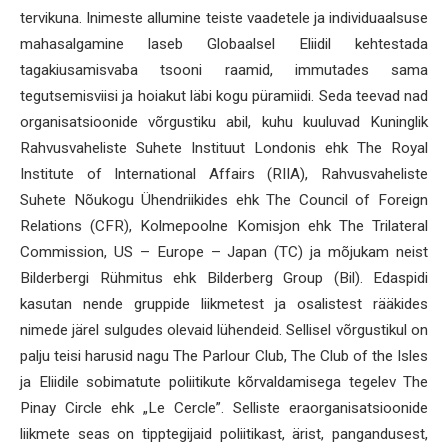
tervikuna. Inimeste allumine teiste vaadetele ja individuaalsuse
mahasalgamine laseb Globaalsel Eliidil kehtestada
tagakiusamisvaba tsooni raamid, immutades sama
tegutsemisviisi ja hoiakut läbi kogu püramiidi. Seda teevad nad
organisatsioonide võrgustiku abil, kuhu kuuluvad Kuninglik
Rahvusvaheliste Suhete Instituut Londonis ehk The Royal
Institute of International Affairs (RIIA), Rahvusvaheliste
Suhete Nõukogu Ühendriikides ehk The Council of Foreign
Relations (CFR), Kolmepoolne Komisjon ehk The Trilateral
Commission, US – Europe – Japan (TC) ja mõjukam neist
Bilderbergi Rühmitus ehk Bilderberg Group (Bil). Edaspidi
kasutan nende gruppide liikmetest ja osalistest rääkides
nimede järel sulgudes olevaid lühendeid. Sellisel võrgustikul on
palju teisi harusid nagu The Parlour Club, The Club of the Isles
ja Eliidile sobimatute poliitikute kõrvaldamisega tegelev The
Pinay Circle ehk „Le Cercle”. Selliste eraorganisatsioonide
liikmete seas on tipptegijaid poliitikast, ärist, pangandusest,