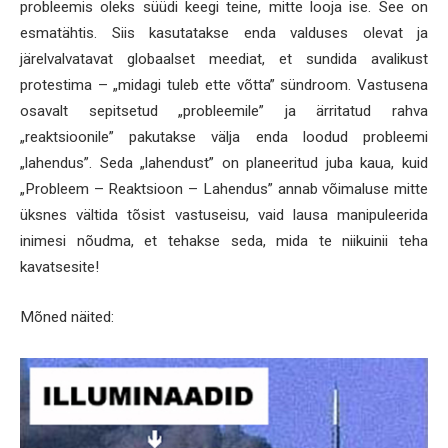
probleemis oleks süüdi keegi teine, mitte looja ise. See on
esmatähtis. Siis kasutatakse enda valduses olevat ja
järelvalvatavat globaalset meediat, et sundida avalikust
protestima – „midagi tuleb ette võtta” sündroom. Vastusena
osavalt sepitsetud „probleemile” ja ärritatud rahva
„reaktsioonile” pakutakse välja enda loodud probleemi
„lahendus”. Seda „lahendust” on planeeritud juba kaua, kuid
„Probleem – Reaktsioon – Lahendus” annab võimaluse mitte
üksnes vältida tõsist vastuseisu, vaid lausa manipuleerida
inimesi nõudma, et tehakse seda, mida te niikuinii teha
kavatsesite!
Mõned näited: