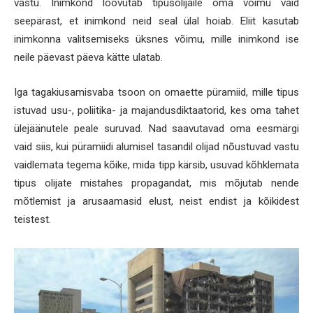
vastu. Inimkond loovutab tipusolijaile oma võimu vaid
seepärast, et inimkond neid seal ülal hoiab. Eliit kasutab
inimkonna valitsemiseks üksnes võimu, mille inimkond ise
neile päevast päeva kätte ulatab.
Iga tagakiusamisvaba tsoon on omaette püramiid, mille tipus
istuvad usu-, poliitika- ja majandusdiktaatorid, kes oma tahet
ülejäänutele peale suruvad. Nad saavutavad oma eesmärgi
vaid siis, kui püramiidi alumisel tasandil olijad nõustuvad vastu
vaidlemata tegema kõike, mida tipp kärsib, usuvad kõhklemata
tipus olijate mistahes propagandat, mis mõjutab nende
mõtlemist ja arusaamasid elust, neist endist ja kõikidest
teistest.