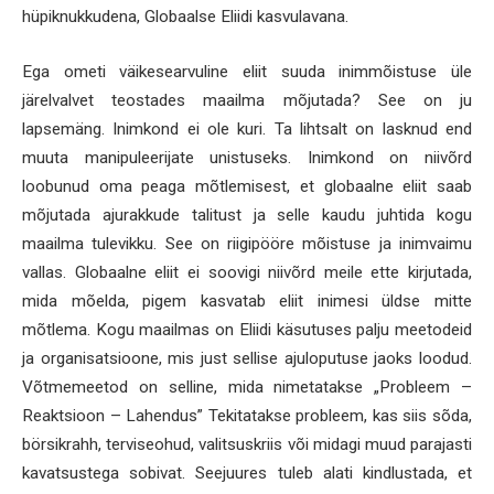
hüpiknukkudena, Globaalse Eliidi kasvulavana.
Ega ometi väikesearvuline eliit suuda inimmõistuse üle
järelvalvet teostades maailma mõjutada? See on ju
lapsemäng. Inimkond ei ole kuri. Ta lihtsalt on lasknud end
muuta manipuleerijate unistuseks. Inimkond on niivõrd
loobunud oma peaga mõtlemisest, et globaalne eliit saab
mõjutada ajurakkude talitust ja selle kaudu juhtida kogu
maailma tulevikku. See on riigipööre mõistuse ja inimvaimu
vallas. Globaalne eliit ei soovigi niivõrd meile ette kirjutada,
mida mõelda, pigem kasvatab eliit inimesi üldse mitte
mõtlema. Kogu maailmas on Eliidi käsutuses palju meetodeid
ja organisatsioone, mis just sellise ajuloputuse jaoks loodud.
Võtmemeetod on selline, mida nimetatakse „Probleem –
Reaktsioon – Lahendus” Tekitatakse probleem, kas siis sõda,
börsikrahh, terviseohud, valitsuskriis või midagi muud parajasti
kavatsustega sobivat. Seejuures tuleb alati kindlustada, et