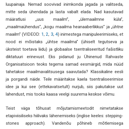
luupainaja. Nemad soovivad inimkonda jagada ja valitseda,
mitte seda ühendada ja lasta vabalt elada. Nad kasutavad
määratlusi „uus maailm”, „ülemaailmne küla”,
„maailmaühendus”, „kogu maailma heanaaberlikkus” ja „ühtne
maailm” (VIDEOD:
1
,
2
,
3
,
4
) inimestega manipuleerimiseks, et
nood ei mõistaks „ühtse maailma” (ühiselt tegutseva ja
üksteist toetava liidu) ja globaalse tsentraliseeritud fašistliku
diktatuuri erinevust. Eks pidanud ju Ühinenud Rahvaste
Organisatsioon teoks tegema samad eesmärgid, mida nüüd
tahetakse maailmavalitsusega saavutada? Klassikaline eesli
ja porgandi näide. Teile määritakse kaela tsentraliseerimise
idee ja kui see (ettekavatsetult) nurjub, siis pakutakse uut
lahendust, mis tooks kaasa veelgi suurema keskse võimu.
Teist väga tõhusat mõjutamismeetodit nimetatakse
etapiviisiliseks hiilivaks lähenemiseks (inglise keeles: stepping-
stones approach). Vandenõu põhineb mõtlemisega