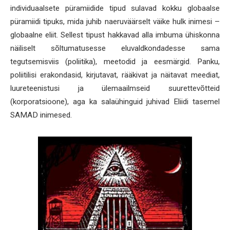
individuaalsete püramiidide tipud sulavad kokku globaalse
püramiidi tipuks, mida juhib naeruväärselt väike hulk inimesi –
globaalne eliit. Sellest tipust hakkavad alla imbuma ühiskonna
näiliselt sõltumatusesse eluvaldkondadesse sama
tegutsemisviis (poliitika), meetodid ja eesmärgid. Panku,
poliitilisi erakondasid, kirjutavat, rääkivat ja näitavat meediat,
luureteenistusi ja ülemaailmseid suurettevõtteid
(korporatsioone), aga ka salaühinguid juhivad Eliidi tasemel
SAMAD inimesed.