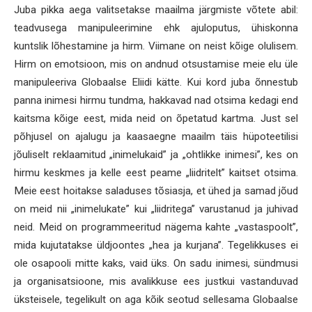
Juba pikka aega valitsetakse maailma järgmiste võtete abil:
teadvusega manipuleerimine ehk ajuloputus, ühiskonna
kuntslik lõhestamine ja hirm. Viimane on neist kõige olulisem.
Hirm on emotsioon, mis on andnud otsustamise meie elu üle
manipuleeriva Globaalse Eliidi kätte. Kui kord juba õnnestub
panna inimesi hirmu tundma, hakkavad nad otsima kedagi end
kaitsma kõige eest, mida neid on õpetatud kartma. Just sel
põhjusel on ajalugu ja kaasaegne maailm täis hüpoteetilisi
jõuliselt reklaamitud „inimelukaid” ja „ohtlikke inimesi”, kes on
hirmu keskmes ja kelle eest peame „liidritelt” kaitset otsima.
Meie eest hoitakse saladuses tõsiasja, et ühed ja samad jõud
on meid nii „inimelukate” kui „liidritega” varustanud ja juhivad
neid. Meid on programmeeritud nägema kahte „vastaspoolt”,
mida kujutatakse üldjoontes „hea ja kurjana”. Tegelikkuses ei
ole osapooli mitte kaks, vaid üks. On sadu inimesi, sündmusi
ja organisatsioone, mis avalikkuse ees justkui vastanduvad
üksteisele, tegelikult on aga kõik seotud sellesama Globaalse