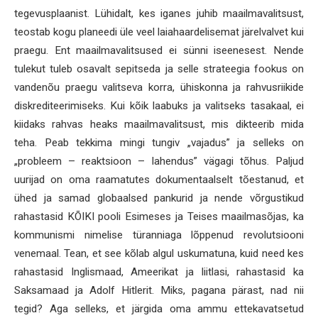
tegevusplaanist. Lühidalt, kes iganes juhib maailmavalitsust,
teostab kogu planeedi üle veel laiahaardelisemat järelvalvet kui
praegu. Ent maailmavalitsused ei sünni iseenesest. Nende
tulekut tuleb osavalt sepitseda ja selle strateegia fookus on
vandenõu praegu valitseva korra, ühiskonna ja rahvusriikide
diskrediteerimiseks. Kui kõik laabuks ja valitseks tasakaal, ei
kiidaks rahvas heaks maailmavalitsust, mis dikteerib mida
teha. Peab tekkima mingi tungiv „vajadus” ja selleks on
„probleem – reaktsioon – lahendus” vägagi tõhus. Paljud
uurijad on oma raamatutes dokumentaalselt tõestanud, et
ühed ja samad globaalsed pankurid ja nende võrgustikud
rahastasid KÕIKI pooli Esimeses ja Teises maailmasõjas, ka
kommunismi nimelise türanniaga lõppenud revolutsiooni
venemaal. Tean, et see kõlab algul uskumatuna, kuid need kes
rahastasid Inglismaad, Ameerikat ja liitlasi, rahastasid ka
Saksamaad ja Adolf Hitlerit. Miks, pagana pärast, nad nii
tegid? Aga selleks, et järgida oma ammu ettekavatsetud