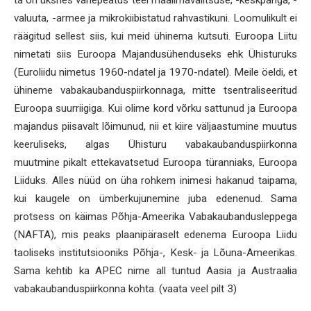
ta on üksnes vahepeatus teel maailmavalitsuse, -keskpanga, -
valuuta, -armee ja mikrokiibistatud rahvastikuni. Loomulikult ei
räägitud sellest siis, kui meid ühinema kutsuti. Euroopa Liitu
nimetati siis Euroopa Majandusühenduseks ehk Ühisturuks
(Euroliidu nimetus 1960-ndatel ja 1970-ndatel). Meile öeldi, et
ühineme vabakaubanduspiirkonnaga, mitte tsentraliseeritud
Euroopa suurriigiga. Kui olime kord võrku sattunud ja Euroopa
majandus piisavalt lõimunud, nii et kiire väljaastumine muutus
keeruliseks, algas Ühisturu vabakaubanduspiirkonna
muutmine pikalt ettekavatsetud Euroopa türanniaks, Euroopa
Liiduks. Alles nüüd on üha rohkem inimesi hakanud taipama,
kui kaugele on ümberkujunemine juba edenenud. Sama
protsess on käimas Põhja-Ameerika Vabakaubandusleppega
(NAFTA), mis peaks plaanipäraselt edenema Euroopa Liidu
taoliseks institutsiooniks Põhja-, Kesk- ja Lõuna-Ameerikas.
Sama kehtib ka APEC nime all tuntud Aasia ja Austraalia
vabakaubanduspiirkonna kohta. (vaata veel pilt 3)