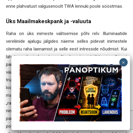
enne plahvatust valgusenoolt TWA lennuki poole sööstmas.
Üks Maailmakeskpank ja -valuuta
Raha on üks inimeste valitsemise põhi relv. Illuminaatide
vereliinide ajalugu jälgides näeme selles pidevat inimestele
olematu raha laenamist ja selle eest intresside nõudmist. Kui
lähete panka ja laenate sealt raha, siis ei trükita ainsatki uut
pangatähte ega vermita ühtki münti, ainsatki untsi
väärismetalli ei nihutata tolli võrragi. Teie nimele lihtsalt
trükitakse summa, mida ollakse nõus teile „laenama”. Nad on
loonud „raha” mitte millestki ning see ei läinud neile midagi
maksma. Ent samast hetkest hakkate maksma intresse selle
„raha” eest, mida pole kunagi olnud ega tule ka tulevikus. Seda
nimetatakse „krediidiks”. Illuminaadid, seesama jõud, mis lõi
pangandussüsteemi ja kontrollib kõiki panku, kujundas ka
poliitikasüsteemi ja hoiab kõiki peamisi valitsusi lõas. See on