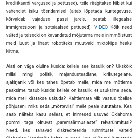
krediitkaardi vargused ja pettused), teile räägitakse kiibist kui
vahendist isiku tõendamisel (aitab lõpetada kuritegevuse,
kõrvaldab vajaduse passi järele, peatab illegaalse
immigratsiooni ja sotsiaalsed pettused).
VIDEO
Kõik need
väited ja teisedki on kavandatud mõjutama meie inimmõistust
meid luust ja lihast robotiteks muutvaid mikrokiipe heaks
kiitma.
Alati on väga oluline küsida: kellele see kasulik on? Ükskõik
millal mingi poliitik, majandusteadlane, kirikutegelane,
ajakirjanik või kes tahes õpetab meile, mida me mõtlema
peaksime, tasub küsida: kellele on kasulik, et usuksime seda,
mida meil kästakse uskuda? Kahtlemata viib vastus tõelise
põhjuseni, miks seda „mõtteviisi” meile peale surutakse. Kes
saab näiteks kasu sellest, et inimesed usuvad Oklahoma
pommi taga olnuvat „paremäärmuslaste” relvarühmitusi?
Need, kes tahavad diskrediteerida rühmituste väiteid