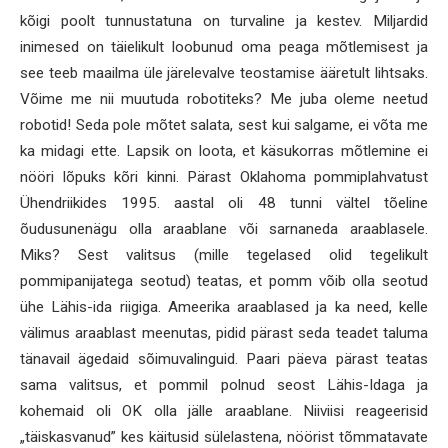
kõigi poolt tunnustatuna on turvaline ja kestev. Miljardid
inimesed on täielikult loobunud oma peaga mõtlemisest ja
see teeb maailma üle järelevalve teostamise ääretult lihtsaks.
Võime me nii muutuda robotiteks? Me juba oleme neetud
robotid! Seda pole mõtet salata, sest kui salgame, ei võta me
ka midagi ette. Lapsik on loota, et käsukorras mõtlemine ei
nööri lõpuks kõri kinni. Pärast Oklahoma pommiplahvatust
Ühendriikides 1995. aastal oli 48 tunni vältel tõeline
õudusunenägu olla araablane või sarnaneda araablasele.
Miks? Sest valitsus (mille tegelased olid tegelikult
pommipanijatega seotud) teatas, et pomm võib olla seotud
ühe Lähis-ida riigiga. Ameerika araablased ja ka need, kelle
välimus araablast meenutas, pidid pärast seda teadet taluma
tänavail ägedaid sõimuvalinguid. Paari päeva pärast teatas
sama valitsus, et pommil polnud seost Lähis-Idaga ja
kohemaid oli OK olla jälle araablane. Niiviisi reageerisid
„täiskasvanud” kes käitusid sülelastena, nöörist tõmmatavate