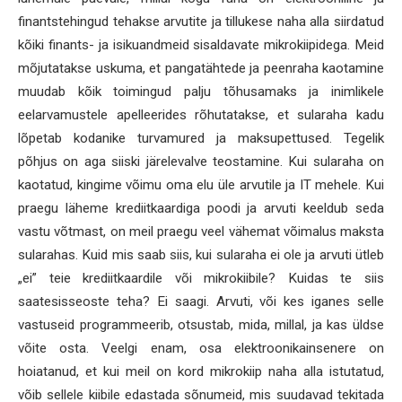
finantstehingud tehakse arvutite ja tillukese naha alla siirdatud
kõiki finants- ja isikuandmeid sisaldavate mikrokiipidega. Meid
mõjutatakse uskuma, et pangatähtede ja peenraha kaotamine
muudab kõik toimingud palju tõhusamaks ja inimlikele
eelarvamustele apelleerides rõhutatakse, et sularaha kadu
lõpetab kodanike turvamured ja maksupettused. Tegelik
põhjus on aga siiski järelevalve teostamine. Kui sularaha on
kaotatud, kingime võimu oma elu üle arvutile ja IT mehele. Kui
praegu läheme krediitkaardiga poodi ja arvuti keeldub seda
vastu võtmast, on meil praegu veel vähemat võimalus maksta
sularahas. Kuid mis saab siis, kui sularaha ei ole ja arvuti ütleb
„ei” teie krediitkaardile või mikrokiibile? Kuidas te siis
saatesisseoste teha? Ei saagi. Arvuti, või kes iganes selle
vastuseid programmeerib, otsustab, mida, millal, ja kas üldse
võite osta. Veelgi enam, osa elektroonikainsenere on
hoiatanud, et kui meil on kord mikrokiip naha alla istutatud,
võib sellele kiibile edastada sõnumeid, mis suudavad tekitada