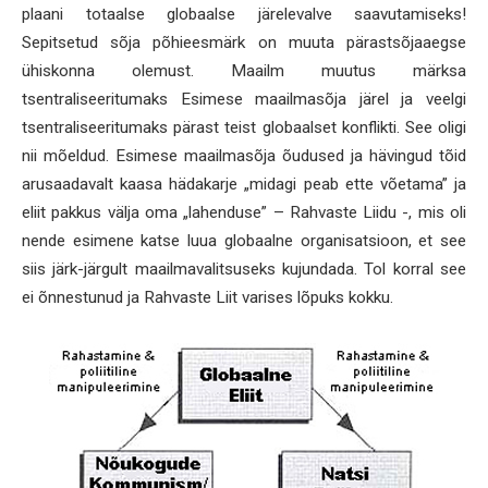
plaani totaalse globaalse järelevalve saavutamiseks!
Sepitsetud sõja põhieesmärk on muuta pärastsõjaaegse
ühiskonna olemust. Maailm muutus märksa
tsentraliseeritumaks Esimese maailmasõja järel ja veelgi
tsentraliseeritumaks pärast teist globaalset konflikti. See oligi
nii mõeldud. Esimese maailmasõja õudused ja hävingud tõid
arusaadavalt kaasa hädakarje „midagi peab ette võetama” ja
eliit pakkus välja oma „lahenduse” – Rahvaste Liidu -, mis oli
nende esimene katse luua globaalne organisatsioon, et see
siis järk-järgult maailmavalitsuseks kujundada. Tol korral see
ei õnnestunud ja Rahvaste Liit varises lõpuks kokku.