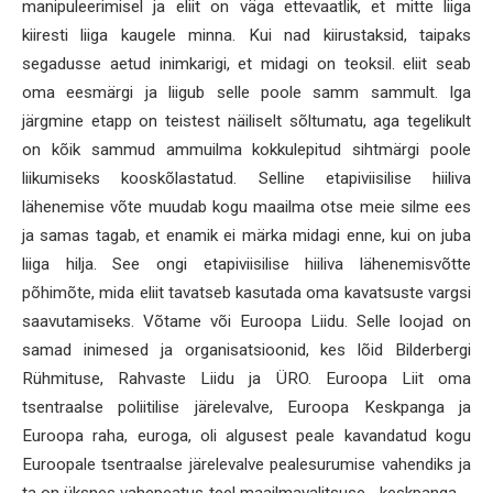
manipuleerimisel ja eliit on väga ettevaatlik, et mitte liiga
kiiresti liiga kaugele minna. Kui nad kiirustaksid, taipaks
segadusse aetud inimkarigi, et midagi on teoksil. eliit seab
oma eesmärgi ja liigub selle poole samm sammult. Iga
järgmine etapp on teistest näiliselt sõltumatu, aga tegelikult
on kõik sammud ammuilma kokkulepitud sihtmärgi poole
liikumiseks kooskõlastatud. Selline etapiviisilise hiiliva
lähenemise võte muudab kogu maailma otse meie silme ees
ja samas tagab, et enamik ei märka midagi enne, kui on juba
liiga hilja. See ongi etapiviisilise hiiliva lähenemisvõtte
põhimõte, mida eliit tavatseb kasutada oma kavatsuste vargsi
saavutamiseks. Võtame või Euroopa Liidu. Selle loojad on
samad inimesed ja organisatsioonid, kes lõid Bilderbergi
Rühmituse, Rahvaste Liidu ja ÜRO. Euroopa Liit oma
tsentraalse poliitilise järelevalve, Euroopa Keskpanga ja
Euroopa raha, euroga, oli algusest peale kavandatud kogu
Euroopale tsentraalse järelevalve pealesurumise vahendiks ja