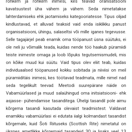
rohkem ja rohkem inimesi, kes teavad oranisatsooni
kavatsustest üha vähem ja vähem. Seda nimetatakse
lahterdamiseks ehk jaotamiseks kategooriatesse. Tipus olijad
kindlustavad, et alluvad teaksid vaid enda isiklikku panust
organisatsiooni, ühingu, salaseltsi või mille iganes tegevusse.
Selle tagajärjel peab enamik oma tööpanust üsna süütuks, ei
ole neli ju võimalik teada, kuidas nende töö haakub püramiidi
teiste inimeste omaga ja loob lõpuks tegutsemismudeli, mis
on kõike muud kui süütu. Vaid tipus olev eliit teab, kuidas
individuaalsed tööpanused kokku sobitada ja niiviisi on meil
püramiiditäis inimesi, kes töötavad teadmata, mille nimel nad
seda tegelikult teevad. Meetodi suurepärane näide on
Vabamüürlased ja muud salaühingud oma initsiatsiooni- ehk
asjasse- pühendamise tasanditega. Ühelgi tasandil pole aimu
kõrgema tasandi kasutada olevaist teadmistest. Valdavat
enamikku vabamüürlasi ei edutata iialgi kolmandast tasandist
kõrgemale, kuid Šoti Riituseks (Scottish Rite) nimetatul on
üksnes ametlikke kõrgemaid tasandeid 30 ja lisaks veel 13