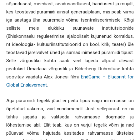
sõjandusest, meediast, seadusandlusest, haridusest ja mujalt,
kes teostavad püramiidi ainsat generaalplaani, mis peab viima
iga aastaga üha suuremale võimu tsentraliseerimisele. Kõigi
selliste meie elukäiku suunavate institutsioonide
(ühiskonnaelu reguleerimise ajalooliselt kujunenud korraldus,
nt ideoloogia- kultuuriinstitutsioonid on kool, kirik, teater) üle
teostavad järelvalvet ühed ja samad inimesed püramiidi tipust.
Selle võrgustiku kohta saab veel lugeda allpool olevast
peatükist Ümarlaua võrgustik ja Bilderbergi Rühmituse kohta
soovitav vaadata Alex Jonesi filmi
EndGame – Blueprint for
Global Enslavement
.
Aga püramiidi tegelik jõud ei peitu tipus nagu inimmasse on
õpetatud uskuma, vaid vundamendil. Just sellepärast on nii
tähtis jagada ja valitseda rahvamasse dogmade ja
lõhestamise abil: Ellit teab, kus on varjul tegelik võim ja nad
püüavad võimu hajutada ässitades rahvamasse üksteise