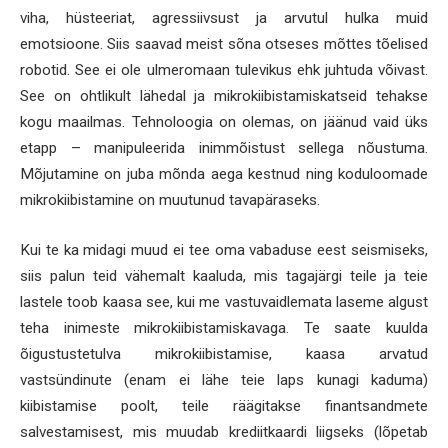
viha, hüsteeriat, agressiivsust ja arvutul hulka muid
emotsioone. Siis saavad meist sõna otseses mõttes tõelised
robotid. See ei ole ulmeromaan tulevikus ehk juhtuda võivast.
See on ohtlikult lähedal ja mikrokiibistamiskatseid tehakse
kogu maailmas. Tehnoloogia on olemas, on jäänud vaid üks
etapp – manipuleerida inimmõistust sellega nõustuma.
Mõjutamine on juba mõnda aega kestnud ning koduloomade
mikrokiibistamine on muutunud tavapäraseks.
Kui te ka midagi muud ei tee oma vabaduse eest seismiseks,
siis palun teid vähemalt kaaluda, mis tagajärgi teile ja teie
lastele toob kaasa see, kui me vastuvaidlemata laseme algust
teha inimeste mikrokiibistamiskavaga. Te saate kuulda
õigustustetulva mikrokiibistamise, kaasa arvatud
vastsündinute (enam ei lähe teie laps kunagi kaduma)
kiibistamise poolt, teile räägitakse finantsandmete
salvestamisest, mis muudab krediitkaardi liigseks (lõpetab