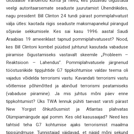
Globaalse Vandenõu kohta ja need, kes püüavad õigustada
veelgi autoritaarsemate seaduste juurutamist Ühendriikides,
nagu president Bill Clinton 24 tundi pärast pommiplahvatust
välja ütles: kaotada riigis seaduste maksmapanekul piirangud
sõjaväe sekkumisele. Kes sai kasu 1996. aastal Saudi
Araabias 19 ameeriklast tapnud pommiplahvatusest? Nood,
kes Bill Clintoni kombel püüdsid juhtunut kasutada vabaduse
piiramise õigustamiseks vastavalt skeemile „Probleem –
Reaktsioon – Lahendus”. Pommiplahvatusele järgnenud
tööstusriikide tippjuhtide G7 tippkohtumise valdav teema oli
vajadus võidelda terrorismi vastu. Kavandati terrorismi vastu
võitlemise põhimõtted ja abinõud terrorismi peatamiseks
(vabaduse piiramine). Ja mis juhtus mõni päev enne
tippkohtumist? Üks TWA lennuk pühiti taevast varsti pärast
New Yorgist õhkutõusmist ja Atlantas plahvatas
Olümpiamängude ajal pomm. Kes olid kasusaajad? Need kes
tahtsid teha G7 kohtumise ajaks terrorismist maailma
tippsündmuse. Tunnistajad väidavad, et nägid mõni sekund