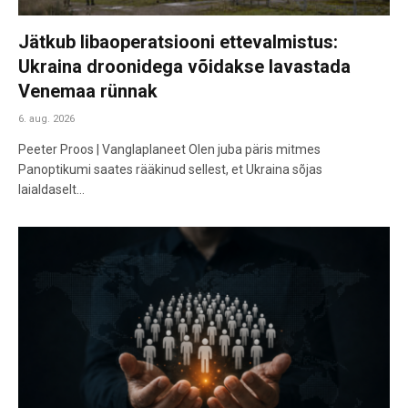
Jätkub libaoperatsiooni ettevalmistus:
Ukraina droonidega võidakse lavastada
Venemaa rünnak
6. aug. 2026
Peeter Proos | Vanglaplaneet Olen juba päris mitmes
Panoptikumi saates rääkinud sellest, et Ukraina sõjas
laialdaselt…