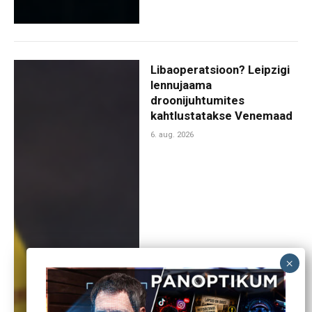
Libaoperatsioon? Leipzigi
lennujaama
droonijuhtumites
kahtlustatakse Venemaad
6. aug. 2026