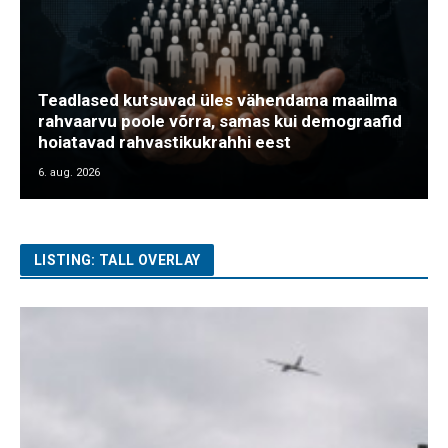
Teadlased kutsuvad üles vähendama maailma
rahvaarvu poole võrra, samas kui demograafid
hoiatavad rahvastikukrahhi eest
6. aug. 2026
LISTING: TALL OVERLAY