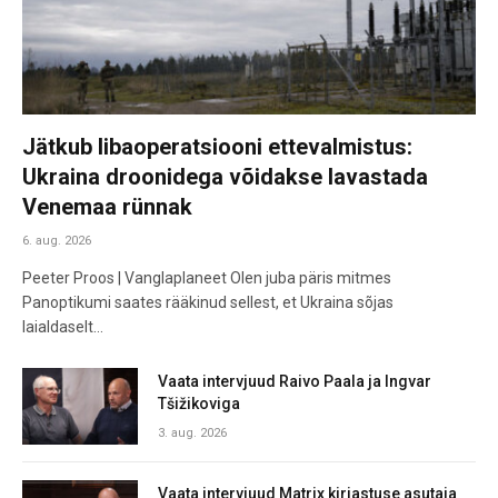
Jätkub libaoperatsiooni ettevalmistus:
Ukraina droonidega võidakse lavastada
Venemaa rünnak
6. aug. 2026
Peeter Proos | Vanglaplaneet Olen juba päris mitmes
Panoptikumi saates rääkinud sellest, et Ukraina sõjas
laialdaselt…
Vaata intervjuud Raivo Paala ja Ingvar
Tšižikoviga
3. aug. 2026
Vaata intervjuud Matrix kirjastuse asutaja