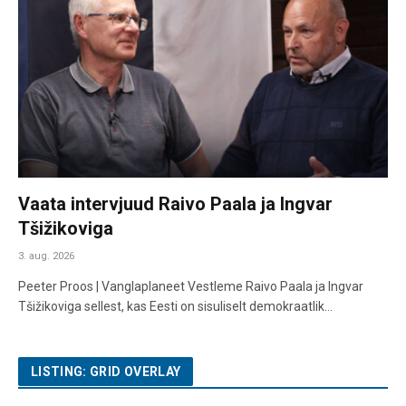
Vaata intervjuud Raivo Paala ja Ingvar
Tšižikoviga
3. aug. 2026
Peeter Proos | Vanglaplaneet Vestleme Raivo Paala ja Ingvar
Tšižikoviga sellest, kas Eesti on sisuliselt demokraatlik…
LISTING: GRID OVERLAY