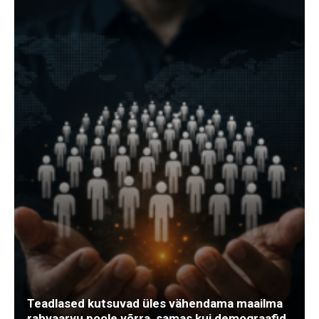
Teadlased kutsuvad üles vähendama maailma
rahvaarvu poole võrra, samas kui demograafid