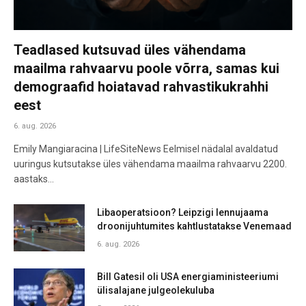
Teadlased kutsuvad üles vähendama
maailma rahvaarvu poole võrra, samas kui
demograafid hoiatavad rahvastikukrahhi
eest
6. aug. 2026
Emily Mangiaracina | LifeSiteNews Eelmisel nädalal avaldatud
uuringus kutsutakse üles vähendama maailma rahvaarvu 2200.
aastaks…
Libaoperatsioon? Leipzigi lennujaama
droonijuhtumites kahtlustatakse Venemaad
6. aug. 2026
Bill Gatesil oli USA energiaministeeriumi
ülisalajane julgeolekuluba