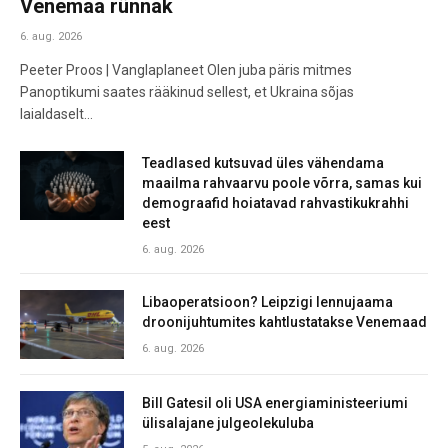
Venemaa rünnak
6. aug. 2026
Peeter Proos | Vanglaplaneet Olen juba päris mitmes
Panoptikumi saates rääkinud sellest, et Ukraina sõjas
laialdaselt…
Teadlased kutsuvad üles vähendama
maailma rahvaarvu poole võrra, samas kui
demograafid hoiatavad rahvastikukrahhi
eest
6. aug. 2026
Libaoperatsioon? Leipzigi lennujaama
droonijuhtumites kahtlustatakse Venemaad
6. aug. 2026
Bill Gatesil oli USA energiaministeeriumi
ülisalajane julgeolekuluba