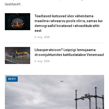
laialdaselt…
Teadlased kutsuvad üles vähendama
maailma rahvaarvu poole võrra, samas kui
demograafid hoiatavad rahvastikukrahhi
eest
6. aug. 2026
Libaoperatsioon? Leipzigi lennujaama
droonijuhtumites kahtlustatakse Venemaad
6. aug. 2026
EESTI