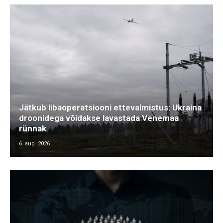
Jätkub libaoperatsiooni ettevalmistus: Ukraina
droonidega võidakse lavastada Venemaa
rünnak
6. aug. 2026