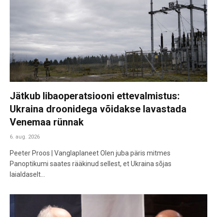
Jätkub libaoperatsiooni ettevalmistus:
Ukraina droonidega võidakse lavastada
Venemaa rünnak
6. aug. 2026
Peeter Proos | Vanglaplaneet Olen juba päris mitmes
Panoptikumi saates rääkinud sellest, et Ukraina sõjas
laialdaselt…