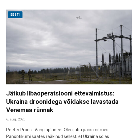
EESTI
Jätkub libaoperatsiooni ettevalmistus:
Ukraina droonidega võidakse lavastada
Venemaa rünnak
6. aug. 2026
Peeter Proos | Vanglaplaneet Olen juba päris mitmes
Panoptikumi saates rääkinud sellest, et Ukraina sõjas