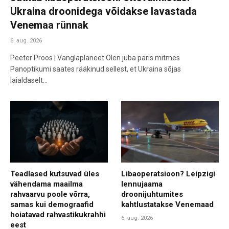
Ukraina droonidega võidakse lavastada
Venemaa rünnak
6. aug. 2026
Peeter Proos | Vanglaplaneet Olen juba päris mitmes
Panoptikumi saates rääkinud sellest, et Ukraina sõjas
laialdaselt…
Teadlased kutsuvad üles
Libaoperatsioon? Leipzigi
vähendama maailma
lennujaama
rahvaarvu poole võrra,
droonijuhtumites
samas kui demograafid
kahtlustatakse Venemaad
hoiatavad rahvastikukrahhi
6. aug. 2026
eest