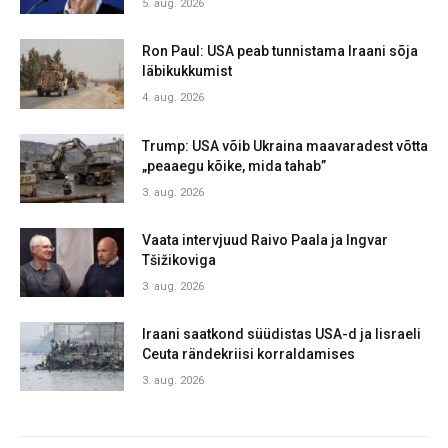
5. aug. 2026
Ron Paul: USA peab tunnistama Iraani sõja
läbikukkumist
4. aug. 2026
Trump: USA võib Ukraina maavaradest võtta
„peaaegu kõike, mida tahab”
3. aug. 2026
Vaata intervjuud Raivo Paala ja Ingvar
Tšižikoviga
3. aug. 2026
Iraani saatkond süüdistas USA-d ja Iisraeli
Ceuta rändekriisi korraldamises
3. aug. 2026