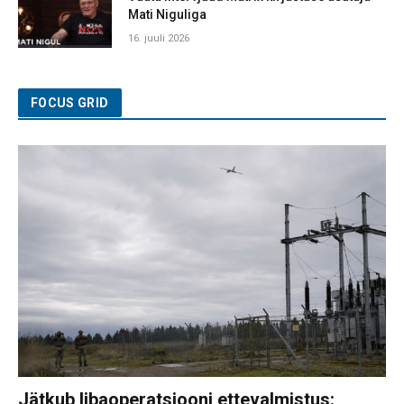
Mati Niguliga
16. juuli 2026
FOCUS GRID
Jätkub libaoperatsiooni ettevalmistus: