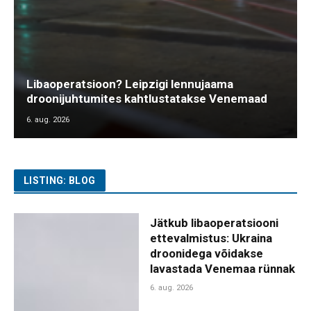
Libaoperatsioon? Leipzigi lennujaama
droonijuhtumites kahtlustatakse Venemaad
6. aug. 2026
LISTING: BLOG
Jätkub libaoperatsiooni
ettevalmistus: Ukraina
droonidega võidakse
lavastada Venemaa rünnak
6. aug. 2026