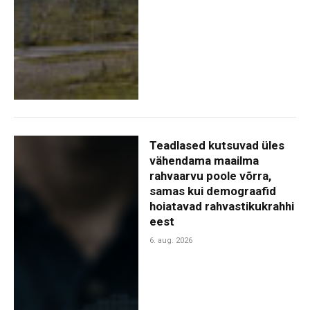
Teadlased kutsuvad üles
vähendama maailma
rahvaarvu poole võrra,
samas kui demograafid
hoiatavad rahvastikukrahhi
eest
6. aug. 2026