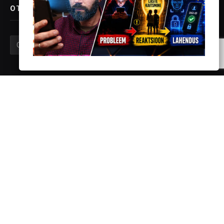
OTSI VANGLAPLANEEDI LEHELT
TOETA VANGLAPLANEETI
Konto andmed:
Peeter Proos
EE937700771001063744
Vaata lisaks
siit
KONTAKT