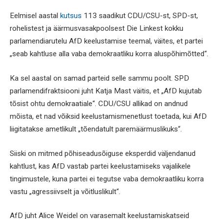
Eelmisel aastal
kutsus
113 saadikut CDU/CSU-st, SPD-st,
rohelistest ja äärmusvasakpoolsest Die Linkest kokku
parlamendiarutelu AfD keelustamise teemal, väites, et partei
„seab kahtluse alla vaba demokraatliku korra aluspõhimõtted“.
Ka sel aastal on samad parteid selle sammu poolt. SPD
parlamendifraktsiooni juht Katja Mast väitis, et „AfD kujutab
tõsist ohtu demokraatiale“. CDU/CSU allikad on andnud
mõista, et nad võiksid keelustamismenetlust toetada, kui AfD
liigitatakse ametlikult „tõendatult paremäärmuslikuks“.
Siiski on mitmed põhiseadusõiguse eksperdid väljendanud
kahtlust, kas AfD vastab partei keelustamiseks vajalikele
tingimustele, kuna partei ei tegutse vaba demokraatliku korra
vastu „agressiivselt ja võitluslikult“.
AfD juht Alice Weidel on varasemalt keelustamiskatseid