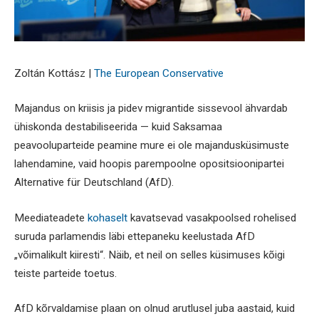
Zoltán Kottász |
The European Conservative
Majandus on kriisis ja pidev migrantide sissevool ähvardab
ühiskonda destabiliseerida — kuid Saksamaa
peavooluparteide peamine mure ei ole majandusküsimuste
lahendamine, vaid hoopis parempoolne opositsioonipartei
Alternative für Deutschland (AfD).
Meediateadete
kohaselt
kavatsevad vasakpoolsed rohelised
suruda parlamendis läbi ettepaneku keelustada AfD
„võimalikult kiiresti“. Näib, et neil on selles küsimuses kõigi
teiste parteide toetus.
AfD kõrvaldamise plaan on olnud arutlusel juba aastaid, kuid