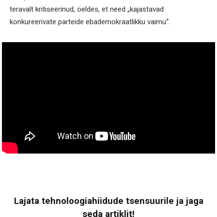
teravalt kritiseerinud, öeldes, et need „kajastavad
konkureerivate parteide ebademokraatlikku vaimu“.
Lajata tehnoloogiahiidude tsensuurile ja jaga
seda artiklit!