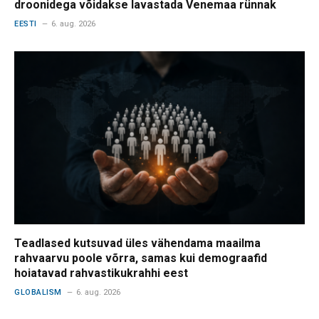
droonidega võidakse lavastada Venemaa rünnak
EESTI
6. aug. 2026
Teadlased kutsuvad üles vähendama maailma
rahvaarvu poole võrra, samas kui demograafid
hoiatavad rahvastikukrahhi eest
GLOBALISM
6. aug. 2026