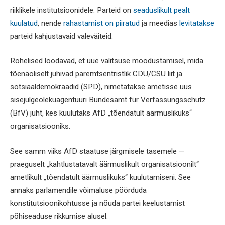
riiklikele institutsioonidele. Parteid on
seaduslikult pealt
kuulatud
, nende
rahastamist on piiratud
ja meedias
levitatakse
parteid kahjustavaid valeväiteid.
Rohelised loodavad, et uue valitsuse moodustamisel, mida
tõenäoliselt juhivad paremtsentristlik CDU/CSU liit ja
sotsiaaldemokraadid (SPD), nimetatakse ametisse uus
sisejulgeolekuagentuuri Bundesamt für Verfassungsschutz
(BfV) juht, kes kuulutaks AfD „tõendatult äärmuslikuks“
organisatsiooniks.
See samm viiks AfD staatuse järgmisele tasemele —
praeguselt „kahtlustatavalt äärmuslikult organisatsioonilt“
ametlikult „tõendatult äärmuslikuks“ kuulutamiseni. See
annaks parlamendile võimaluse pöörduda
konstitutsioonikohtusse ja nõuda partei keelustamist
põhiseaduse rikkumise alusel.