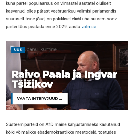
kuna partei populaarsus on viimastel aastatel oluliselt
kasvanud, olles pärast veebruarikuu valimisi parlamendis
suuruselt teine jõud, on poliitilisel eliidil üha suurem soov
partei tõus peatada enne 2029. aasta
valimisi
.
UUS
Raivo Paala ja Ingvar
Tšižikov
VAATA INTERVJUUD
Süsteemiparteid on AfD maine kahjustamiseks kasutanud
kõiki võimalikke ebademokraatlikke meetodeid, toetudes