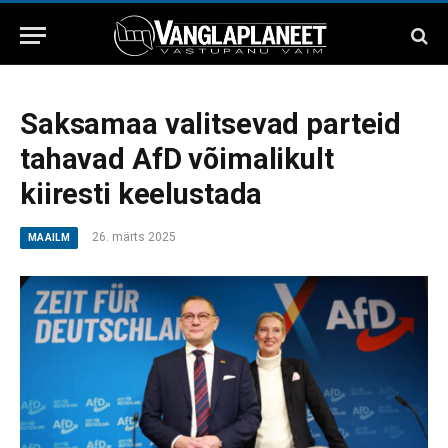
Saksamaa valitsevad parteid
tahavad AfD võimalikult
kiiresti keelustada
26. märts 2025
MAAILM