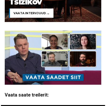
Tšižikov
VAATA INTERVJUUD
Vaata saate treilerit: