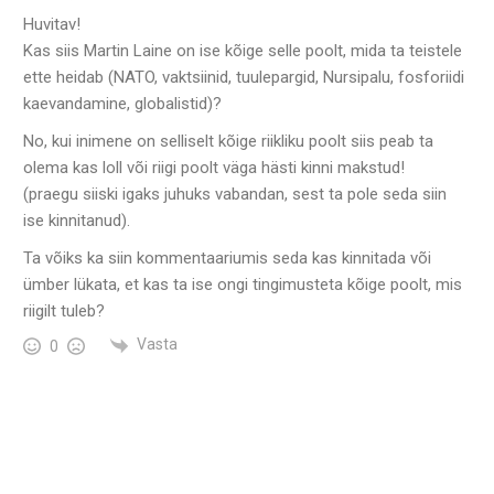
Huvitav!
Kas siis Martin Laine on ise kõige selle poolt, mida ta teistele
ette heidab (NATO, vaktsiinid, tuulepargid, Nursipalu, fosforiidi
kaevandamine, globalistid)?
No, kui inimene on selliselt kõige riikliku poolt siis peab ta
olema kas loll või riigi poolt väga hästi kinni makstud!
(praegu siiski igaks juhuks vabandan, sest ta pole seda siin
ise kinnitanud).
Ta võiks ka siin kommentaariumis seda kas kinnitada või
ümber lükata, et kas ta ise ongi tingimusteta kõige poolt, mis
riigilt tuleb?
Vasta
0