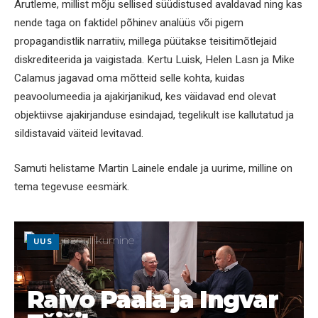
Arutleme, millist mõju sellised süüdistused avaldavad ning kas
nende taga on faktidel põhinev analüüs või pigem
propagandistlik narratiiv, millega püütakse teisitimõtlejaid
diskrediteerida ja vaigistada. Kertu Luisk, Helen Lasn ja Mike
Calamus jagavad oma mõtteid selle kohta, kuidas
peavoolumeedia ja ajakirjanikud, kes väidavad end olevat
objektiivse ajakirjanduse esindajad, tegelikult ise kallutatud ja
sildistavaid väiteid levitavad.
Samuti helistame Martin Lainele endale ja uurime, milline on
tema tegevuse eesmärk.
UUS
Raivo Paala ja Ingvar