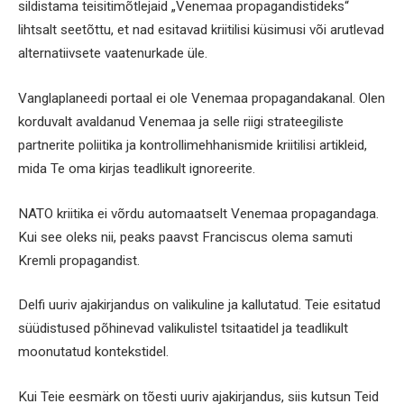
sildistama teisitimõtlejaid „Venemaa propagandistideks“
lihtsalt seetõttu, et nad esitavad kriitilisi küsimusi või arutlevad
alternatiivsete vaatenurkade üle.
Vanglaplaneedi portaal ei ole Venemaa propagandakanal. Olen
korduvalt avaldanud Venemaa ja selle riigi strateegiliste
partnerite poliitika ja kontrollimehhanismide kriitilisi artikleid,
mida Te oma kirjas teadlikult ignoreerite.
NATO kriitika ei võrdu automaatselt Venemaa propagandaga.
Kui see oleks nii, peaks paavst Franciscus olema samuti
Kremli propagandist.
Delfi uuriv ajakirjandus on valikuline ja kallutatud. Teie esitatud
süüdistused põhinevad valikulistel tsitaatidel ja teadlikult
moonutatud kontekstidel.
Kui Teie eesmärk on tõesti uuriv ajakirjandus, siis kutsun Teid