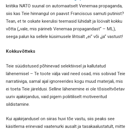
kriitika NATO suunal on automaatselt Venemaa propaganda,
siis kas Teie hinnangul on paavst Franciscus samuti putinist?
Tean, et te oskate keerulisi teemasid lühidalt ja löövalt kokku
võtta („vale, mis pärineb Venemaa propagandast“ – ML),
seega palun ka sellele küsimusele lihtsalt „ei“ või „ja“ vastust!
Kokkuvõtteks
Teie süüdistused põhinevad selektiivsel ja kallutatud
lähenemisel – Te toote välja vaid need osad, mis sobivad Teie
narratiiviga, samal ajal ignoreerides kogu muud materjali, mis
ei toeta Teie järeldusi. Selline lähenemine ei ole tõsiseltvõetav
uuriv ajakirjandus, vaid pigem poliitiliselt motiveeritud
sildistamine.
Kui ajakirjandusel on siiras huvi tõe vastu, siis peaks see
käsitlema erinevaid vaatenurki ausalt ja tasakaalustatult, mitte