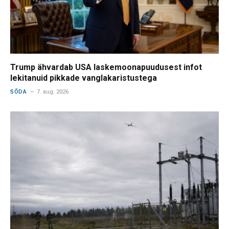
Trump ähvardab USA laskemoonapuudusest infot
lekitanuid pikkade vanglakaristustega
SÕDA
7. aug. 2026