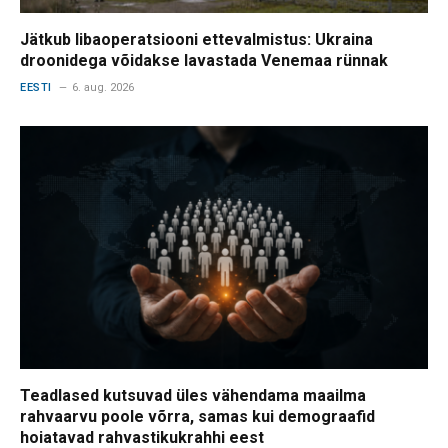
Jätkub libaoperatsiooni ettevalmistus: Ukraina
droonidega võidakse lavastada Venemaa rünnak
EESTI
6. aug. 2026
Teadlased kutsuvad üles vähendama maailma
rahvaarvu poole võrra, samas kui demograafid
hoiatavad rahvastikukrahhi eest