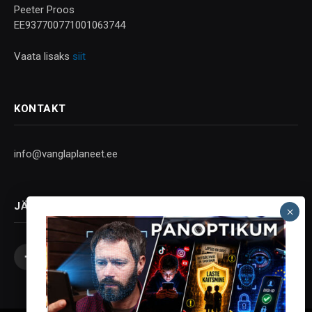
Peeter Proos
EE937700771001063744
Vaata lisaks
siit
KONTAKT
info@vanglaplaneet.ee
JÄLGI SOTSIAALMEEDIAS
Facebook
X
Instagram
YouTube
Telegram
(Twitter)