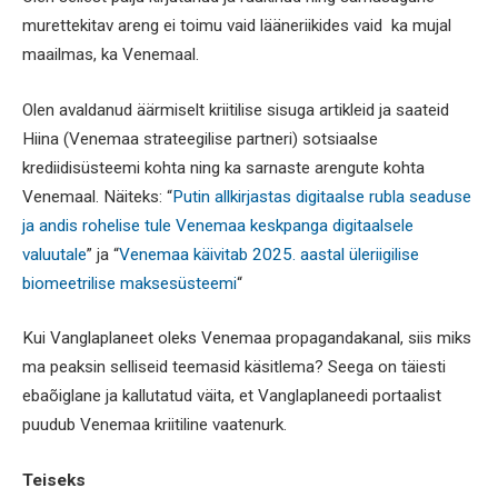
murettekitav areng ei toimu vaid lääneriikides vaid ka mujal
maailmas, ka Venemaal.
Olen avaldanud äärmiselt kriitilise sisuga artikleid ja saateid
Hiina (Venemaa strateegilise partneri) sotsiaalse
krediidisüsteemi kohta ning ka sarnaste arengute kohta
Venemaal. Näiteks: “
Putin allkirjastas digitaalse rubla seaduse
ja andis rohelise tule Venemaa keskpanga digitaalsele
valuutale
” ja “
Venemaa käivitab 2025. aastal üleriigilise
biomeetrilise maksesüsteemi
“
Kui Vanglaplaneet oleks Venemaa propagandakanal, siis miks
ma peaksin selliseid teemasid käsitlema? Seega on täiesti
ebaõiglane ja kallutatud väita, et Vanglaplaneedi portaalist
puudub Venemaa kriitiline vaatenurk.
Teiseks