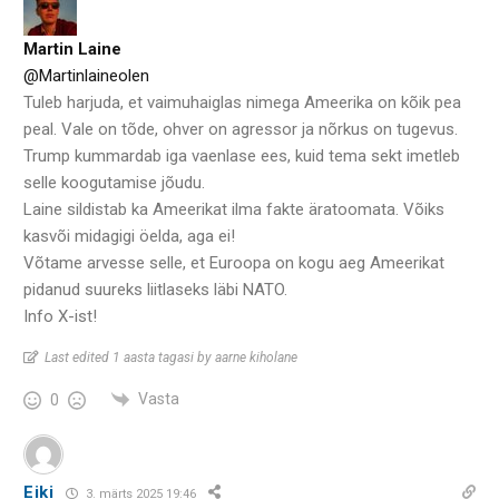
Martin Laine
@Martinlaineolen
Tuleb harjuda, et vaimuhaiglas nimega Ameerika on kõik pea
peal. Vale on tõde, ohver on agressor ja nõrkus on tugevus.
Trump kummardab iga vaenlase ees, kuid tema sekt imetleb
selle koogutamise jõudu.
Laine sildistab ka Ameerikat ilma fakte äratoomata. Võiks
kasvõi midagigi öelda, aga ei!
Võtame arvesse selle, et Euroopa on kogu aeg Ameerikat
pidanud suureks liitlaseks läbi NATO.
Info X-ist!
Last edited 1 aasta tagasi by aarne kiholane
Vasta
0
Eiki
3. märts 2025 19:46