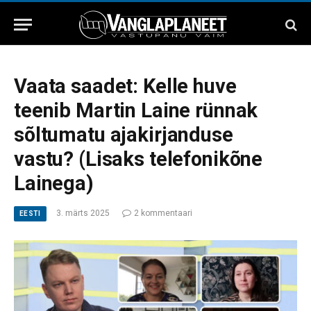
Vaata saadet: Kelle huve
teenib Martin Laine rünnak
sõltumatu ajakirjanduse
vastu? (Lisaks telefonikõne
Lainega)
3. märts 2025
2 kommentaari
EESTI