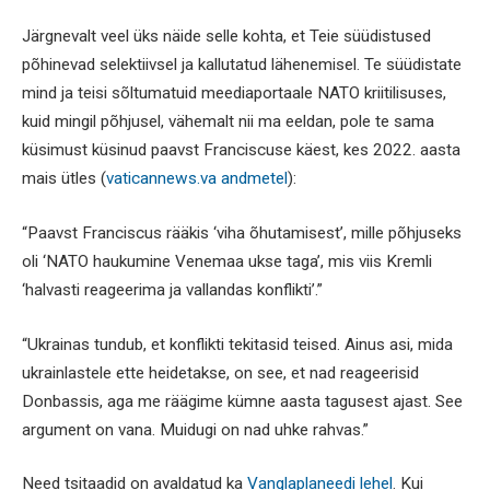
Järgnevalt veel üks näide selle kohta, et Teie süüdistused
põhinevad selektiivsel ja kallutatud lähenemisel. Te süüdistate
mind ja teisi sõltumatuid meediaportaale NATO kriitilisuses,
kuid mingil põhjusel, vähemalt nii ma eeldan, pole te sama
küsimust küsinud paavst Franciscuse käest, kes 2022. aasta
mais ütles (
vaticannews.va andmetel
):
“Paavst Franciscus rääkis ‘viha õhutamisest’, mille põhjuseks
oli ‘NATO haukumine Venemaa ukse taga’, mis viis Kremli
‘halvasti reageerima ja vallandas konflikti’.”
“Ukrainas tundub, et konflikti tekitasid teised. Ainus asi, mida
ukrainlastele ette heidetakse, on see, et nad reageerisid
Donbassis, aga me räägime kümne aasta tagusest ajast. See
argument on vana. Muidugi on nad uhke rahvas.”
Need tsitaadid on avaldatud ka
Vanglaplaneedi lehel
. Kui