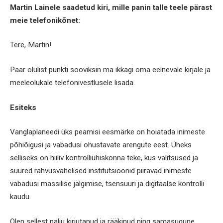
Martin Lainele saadetud kiri, mille panin talle teele pärast
meie telefonikõnet:
Tere, Martin!
Paar olulist punkti sooviksin ma ikkagi oma eelnevale kirjale ja
meeleolukale telefonivestlusele lisada.
Esiteks
Vanglaplaneedi üks peamisi eesmärke on hoiatada inimeste
põhiõigusi ja vabadusi ohustavate arengute eest. Üheks
selliseks on hiiliv kontrolliühiskonna teke, kus valitsused ja
suured rahvusvahelised institutsioonid piiravad inimeste
vabadusi massilise jälgimise, tsensuuri ja digitaalse kontrolli
kaudu.
Olen sellest palju kirjutanud ja rääkinud ning samasugune