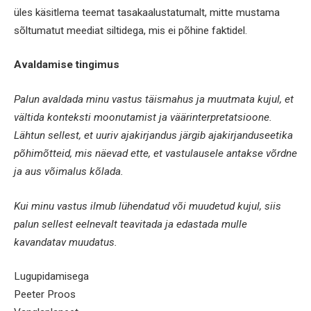
üles käsitlema teemat tasakaalustatumalt, mitte mustama
sõltumatut meediat siltidega, mis ei põhine faktidel.
Avaldamise tingimus
Palun avaldada minu vastus täismahus ja muutmata kujul, et
vältida konteksti moonutamist ja väärinterpretatsioone.
Lähtun sellest, et uuriv ajakirjandus järgib ajakirjanduseetika
põhimõtteid, mis näevad ette, et vastulausele antakse võrdne
ja aus võimalus kõlada.
Kui minu vastus ilmub lühendatud või muudetud kujul, siis
palun sellest eelnevalt teavitada ja edastada mulle
kavandatav muudatus.
Lugupidamisega
Peeter Proos