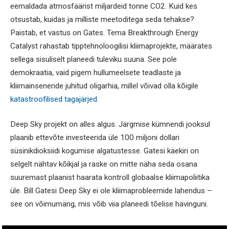
eemaldada atmosfäärist miljardeid tonne CO2. Kuid kes
otsustab, kuidas ja milliste meetoditega seda tehakse?
Paistab, et vastus on Gates. Tema Breakthrough Energy
Catalyst rahastab tipptehnoloogilisi kliimaprojekte, määrates
sellega sisuliselt planeedi tuleviku suuna. See pole
demokraatia, vaid pigem hullumeelsete teadlaste ja
kliimainseneride juhitud oligarhia, millel võivad olla kõigile
katastroofilised tagajärjed
.
Deep Sky projekt on alles algus. Järgmise kümnendi jooksul
plaanib ettevõte investeerida üle 100 miljoni dollari
süsinikdioksiidi kogumise algatustesse. Gatesi käekiri on
selgelt nähtav kõikjal ja raske on mitte näha seda osana
suuremast plaanist haarata kontroll globaalse kliimapoliitika
üle. Bill Gatesi Deep Sky ei ole kliimaprobleemide lahendus –
see on võimumäng, mis võib viia planeedi tõelise hävinguni.