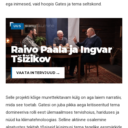
ega inimesed, vaid hoopis Gates ja tema seltskond.
UUS
Raivo Paala ja Ingvar
Tšižikov
VAATA INTERVJUUD
Selle projekti kõige murettekitavam külg on aga laiem narratiiv,
mida see toetab. Gatesi on juba pikka aega kritiseeritud tema
domineeriva rolli eest ülemaailmses tervishoius, hariduses ja
nüüd ka kliimatehnoloogias. Selline aktiivne osalemine
algatustes tekitab tõsiseid küsimusi tema tegelike eesmärkide