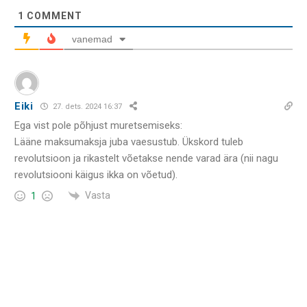
1
COMMENT
vanemad
Eiki
27. dets. 2024 16:37
Ega vist pole põhjust muretsemiseks:
Lääne maksumaksja juba vaesustub. Ükskord tuleb
revolutsioon ja rikastelt võetakse nende varad ära (nii nagu
revolutsiooni käigus ikka on võetud).
Vasta
1