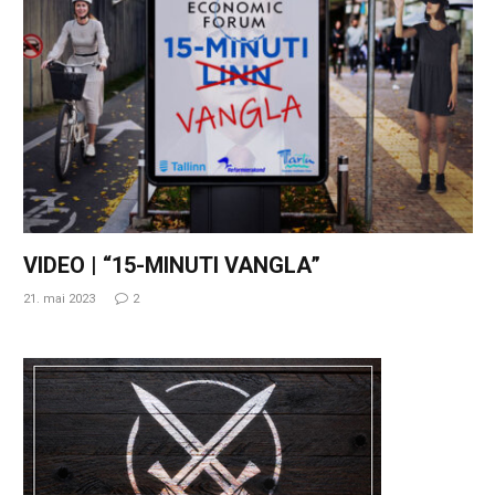
VIDEO | “15-MINUTI VANGLA”
21. mai 2023
2