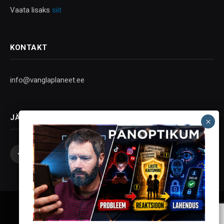
Vaata lisaks
siit
KONTAKT
info@vanglaplaneet.ee
JÄLGI SOTSIAALMEEDIAS
Facebook
X
Instagram
YouTube
Telegram
(Twitter)
Vanglaplaneet - Vastupanu Vaim