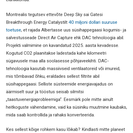
Montrealis tegutsev ettevõte Deep Sky sai Gatesi
Breakthrough Energy Catalystilt
40 miljoni dollari suuruse
toetuse
, et rajada Albertasse uus süsihappegaasi kogumis- ja
salvestusseade Direct Air Capture ehk DAC tehnoloogia abil.
Projekti valmimine on kavandatud 2025. aasta kevadesse.
Kogutud CO2 plaanitakse ladestada kahe kilomeetri
sügavusele maa alla soolasesse põhjaveekihti. DAC-
tehnoloogia kasutab massiivseid ventilaatoreid või imureid,
mis tõmbavad õhku, eraldades sellest filtrite abil
süsihappegaasi. Selliste süsteemide energiavajadus on
äärmiselt suur ja tööstus seisab silmitsi
„taastuvenergiaprobleemiga“. Eesmärk pole mitte ainult
heitkoguste vähendamine, vaid ka süsiniku muutmine kaubaks,
mida saab kontrollida ja rahaks konverteerida.
Kes sellest kõige rohkem kasu lõikab? Kindlasti mitte planeet