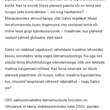
kohta. Kas ta soovib tõesti planeeti päästa või on tema siht
hoopis selle kontrollimine – või isegi hävitamine?
Manipuleerides atmosfääriga, võib Gates tegelikult Maad
terraformeerida, luues tingimused, mis vastavad tema või
mõne teise grupi tulevikuvisioonile – maailmale, kus planeedi
saatust juhivad globaalse eliidi käed.
Gates on rääkinud vajadusest vähendada maailma rahvastiku
kasvu, seostades seda sageli kliimamuutustega. Kui aga see
siduda tema õhutehnoloogia edendamisega, võib see tekitada
märksa süngemaid mõtteid. Kas tema eesmärk on tõesti
planeedi päästmine või hoopis sellise maailma kujundamine,
kus otsuseid langetavad vähesed väljavalitud – nagu Gates
ise?
ÜRO valitsustevaheline kliimamuutuste töörühm on
rõhutanud, et kliima stabiliseerimiseks tuleb 2050. aastaks