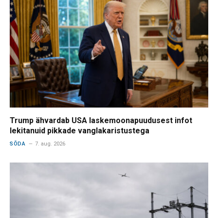
Trump ähvardab USA laskemoonapuudusest infot
lekitanuid pikkade vanglakaristustega
SÕDA
7. aug. 2026