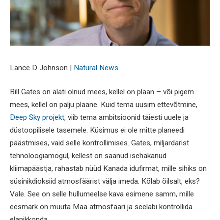
Lance D Johnson |
Natural News
Bill Gates on alati olnud mees, kellel on plaan – või pigem
mees, kellel on palju plaane. Kuid tema uusim ettevõtmine,
Deep Sky projekt
, viib tema ambitsioonid täiesti uuele ja
düstoopilisele tasemele. Küsimus ei ole mitte planeedi
päästmises, vaid selle kontrollimises. Gates, miljardärist
tehnoloogiamogul, kellest on saanud isehakanud
kliimapäästja, rahastab nüüd Kanada idufirmat, mille sihiks on
süsinikdioksiid atmosfäärist välja imeda. Kõlab õilsalt, eks?
Vale. See on selle hullumeelse kava esimene samm, mille
eesmärk on muuta Maa atmosfääri ja seeläbi kontrollida
elanikkonda.