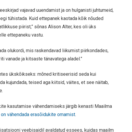
eskirjad vajavad uuendamist ja on hulganisti juhtumeid,
egi tühistada. Kuid ettepanek kaotada kõik nõuded
ikkuse piirist,” sõnas Alison Alter, kes oli üks
elle ettepaneku vastu.
a olukordi, mis raskendavad liikumist piirkondades,
iti vanade ja kitsaste tänavatega aladel.”
htes ükskõikseks: mõned kritiseerisid seda kui
a kujundada, teised aga kiitsid, väites, et see näitab,
e.
ite kasutamise vähendamiseks järgib kenasti Maailma
 on vähendada erasõidukite omamist
.
nisatsiooni veebisaidil avaldatud essees, kuidas maailm