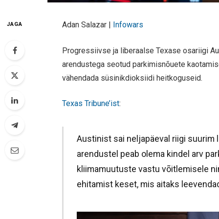
Adan Salazar |
Infowars
JAGA
Progressiivse ja liberaalse Texase osariigi Au
arendustega seotud parkimisnõuete kaotamise 
vähendada süsinikdioksiidi heitkoguseid.
Texas Tribune’ist
:
Austinist sai neljapäeval riigi suurim
arendustel peab olema kindel arv pa
kliimamuutuste vastu võitlemisele n
ehitamist keset, mis aitaks leevendad