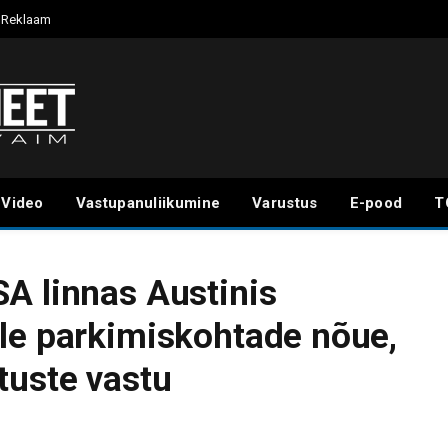
Reklaam
Video
Vastupanuliikumine
Varustus
E-pood
T
A linnas Austinis
le parkimiskohtade nõue,
tuste vastu