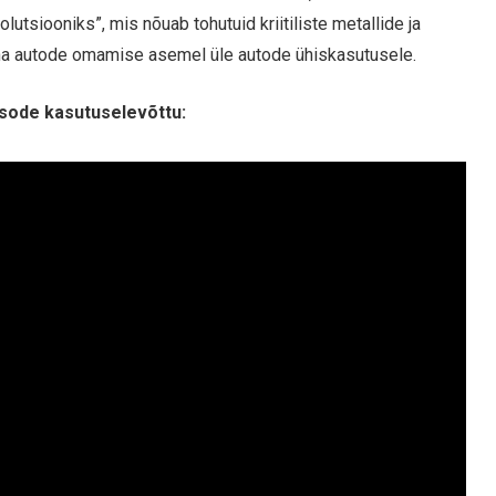
tsiooniks”, mis nõuab tohutuid kriitiliste metallide ja
nna autode omamise asemel üle autode ühiskasutusele.
ksode kasutuselevõttu: