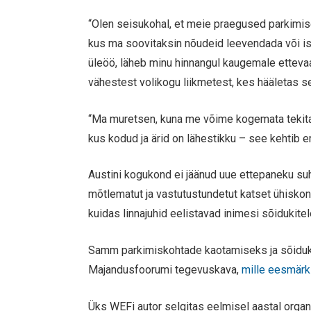
“Olen seisukohal, et meie praegused parkimise
kus ma soovitaksin nõudeid leevendada või is
üleöö, läheb minu hinnangul kaugemale ettevaatl
vähestest volikogu liikmetest, kes hääletas s
“Ma muretsen, kuna me võime kogemata tekitad
kus kodud ja ärid on lähestikku – see kehtib er
Austini kogukond ei jäänud uue ettepaneku su
mõtlematut ja vastutustundetut katset ühiskond
kuidas linnajuhid eelistavad inimesi sõidukitel
Samm parkimiskohtade kaotamiseks ja sõiduk
Majandusfoorumi tegevuskava,
mille eesmärk
Üks WEFi autor selgitas eelmisel aastal orga