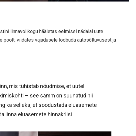
stini linnavolikogu hääletas eelmisel nädalal uute
poolt, viidates vajadusele loobuda autosõltuvusest ja
 linn, mis tühistab nõudmise, et uutel
rkimiskohti – see samm on suunatud nii
ing ka selleks, et soodustada eluasemete
a linna eluasemete hinnakriisi.