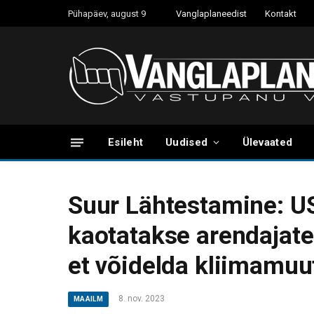
Pühapäev, august 9
Vanglaplaneedist
Kontakt
Esileht
Uudised
Ülevaated
Suur Lähtestamine: US
kaotatakse arendajate
et võidelda kliimamuu
8. nov. 2023
MAAILM