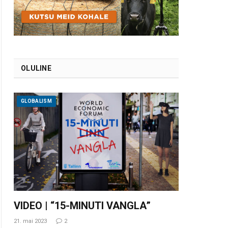
OLULINE
GLOBALISM
VIDEO | “15-MINUTI VANGLA”
21. mai 2023
2