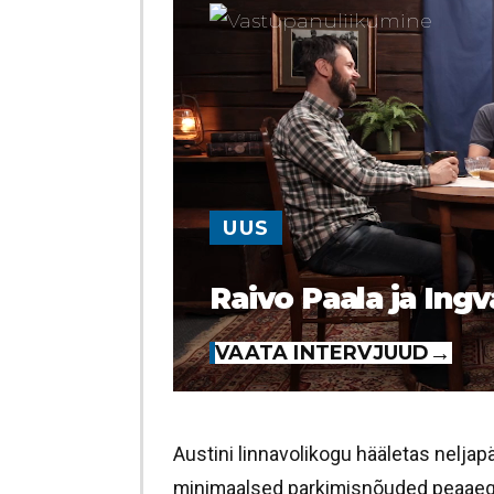
UUS
Raivo Paala ja Ingv
VAATA INTERVJUUD
Austini linnavolikogu hääletas nelja
minimaalsed parkimisnõuded peaaegu i