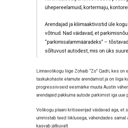
ühepereelamuid, kortermaju, kontore
Arendajad ja kliimaaktivistid üle kogu
võtnud. Nad väidavad, et parkimisnõu
“parkimisalammääradeks” – tõstavad
sõltuvust autodest, mis on üks suure
Linnavolikogu liige Zohaib “Zo” Qadri, kes on 
taskukohaste elamute arendamist ja on liiga k
progressiivseid eesmärke muuta Austin vähem
arendajaid pakkuma autode parkimist iga uue pr
Volikogu plaani kritiseerijad väidavad aga, e
ummistab teed liiklusega, vähendades samal a
kasvab jätkuvalt.