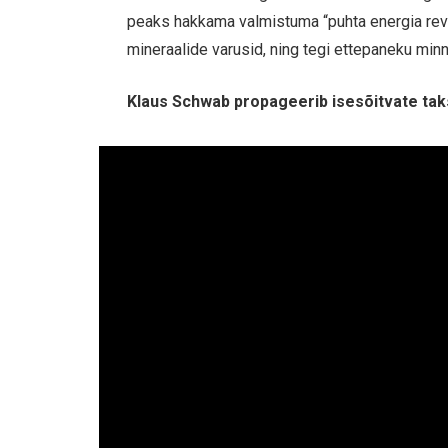
peaks hakkama valmistuma “puhta energia revolu
mineraalide varusid, ning tegi ettepaneku mi
Klaus Schwab propageerib isesõitvate ta