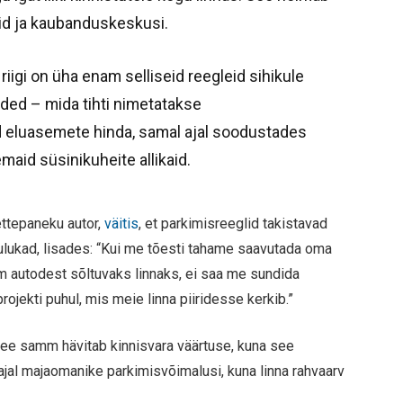
id ja kaubanduskeskusi.
 riigi on üha enam selliseid reegleid sihikule
ded – mida tihti nimetatakse
 eluasemete hinda, samal ajal soodustades
maid süsinikuheite allikaid.
ettepaneku autor,
väitis
, et parkimisreeglid takistavad
ulukad, lisades: “Kui me tõesti tahame saavutada oma
 autodest sõltuvaks linnaks, ei saa me sundida
ojekti puhul, mis meie linna piiridesse kerkib.”
t see samm hävitab kinnisvara väärtuse, kuna see
jal majaomanike parkimisvõimalusi, kuna linna rahvaarv