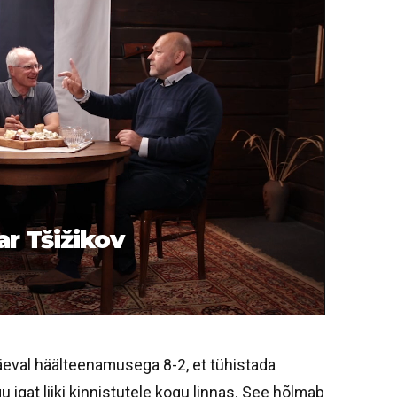
ar Tšižikov
päeval häälteenamusega 8-2, et tühistada
gat liiki kinnistutele kogu linnas. See hõlmab