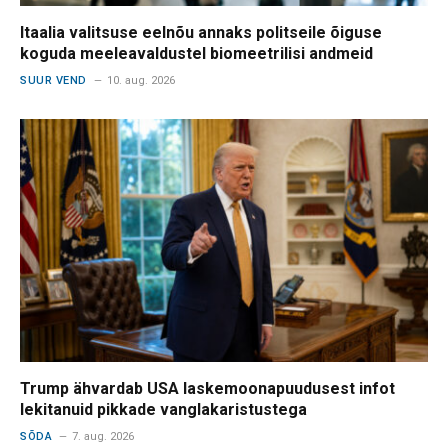
Itaalia valitsuse eelnõu annaks politseile õiguse
koguda meeleavaldustel biomeetrilisi andmeid
SUUR VEND
10. aug. 2026
Trump ähvardab USA laskemoonapuudusest infot
lekitanuid pikkade vanglakaristustega
SÕDA
7. aug. 2026