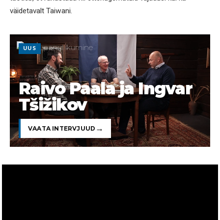
väidetavalt Taiwani.
UUS
Raivo Paala ja Ingvar
Tšižikov
VAATA INTERVJUUD