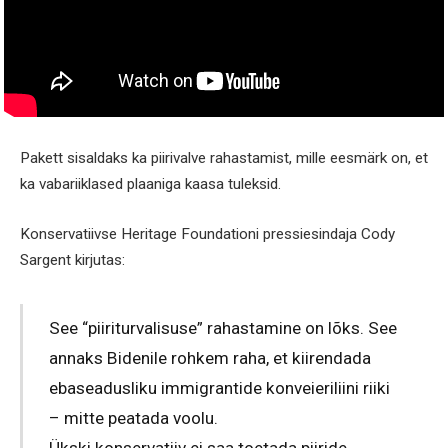
Pakett sisaldaks ka piirivalve rahastamist, mille eesmärk on, et
ka vabariiklased plaaniga kaasa tuleksid.
Konservatiivse Heritage Foundationi pressiesindaja Cody
Sargent kirjutas:
See “piiriturvalisuse” rahastamine on lõks. See
annaks Bidenile rohkem raha, et kiirendada
ebaseadusliku immigrantide konveieriliini riiki
– mitte peatada voolu.
Ükski konservatiiv ei saa toetada piiride