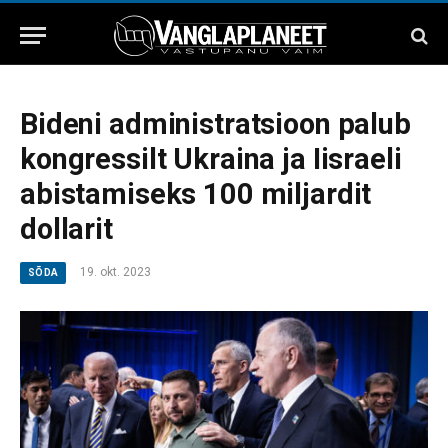
Bideni administratsioon palub
kongressilt Ukraina ja Iisraeli
abistamiseks 100 miljardit
dollarit
19. okt. 2023
SÕDA