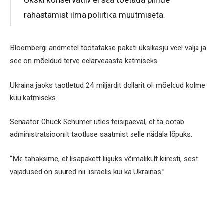
rahastamist ilma poliitika muutmiseta.
Bloombergi andmetel töötatakse paketi üksikasju veel välja ja
see on mõeldud terve eelarveaasta katmiseks.
Ukraina jaoks taotletud 24 miljardit dollarit oli mõeldud kolme
kuu katmiseks.
Senaator Chuck Schumer ütles teisipäeval, et ta ootab
administratsioonilt taotluse saatmist selle nädala lõpuks.
“Me tahaksime, et lisapakett liiguks võimalikult kiiresti, sest
vajadused on suured nii Iisraelis kui ka Ukrainas.”