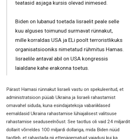
teatasid asjaga kursis olevad inimesed.
Biden on lubanud toetada Iisraelit peale selle
kuu alguses toimunud surmavat rünnakut,
mille korraldas USA ja ELi poolt terroristlikuks
organisatsiooniks nimetatud rühmitus Hamas.
Iisraelile antaval abil on USA kongressis
laialdane kahe erakonna toetus.
Pärast Hamasi rünnakut Iisraeli vastu on spekuleeritud, et
administratsioon püüab Ukraina ja Iisraeli rahastamist
omavahel siduda, kuna esindajatekoja vabariiklased
eemaldasid Ukraina rahastamise lühiajalisest valitsuse
rahastamise seaduseelnõust. See taotlus oli vaid 24 miljardit
dollarit võrreldes 100 miljardi dollariga, mida Biden nüüd
taotleb, et rahastada nii ettenägematuid vajadusi kui ka