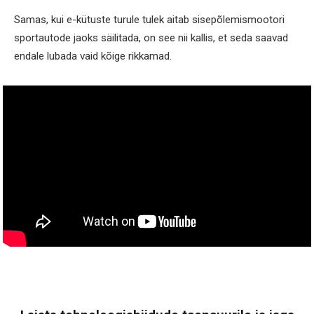
Samas, kui e-kütuste turule tulek aitab sisepõlemismootori
sportautode jaoks säilitada, on see nii kallis, et seda saavad
endale lubada vaid kõige rikkamad.