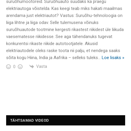
suruõhumootoreid. Suruõhuauto suudaks ka praegu
elektriautoga võistelda. Kas keegi teab miks hakati maailmas
arendama just elektriautot? Vastus: Suruõhu-tehnoloogia on
liiga lihtne ja liiga odav. Selle tulemusena võinuks
suruõhuautode tootmine kergesti rikastest riikidest üle liikuda
vaesematesse riikidesse. See aga tähendanuks tugevat
konkurentsi rikaste riikide autotootjatele. Akusid
elektriautodele oleks raske toota nii palju, et nendega saaks
sõita kogu Hiina, India ja Aafrika – selleks tuleks
…
Loe lisaks »
Vasta
0
TÄHTSAMAD VIDEOD