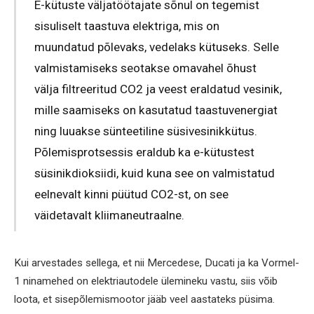
E-kütuste väljatöötajate sõnul on tegemist
sisuliselt taastuva elektriga, mis on
muundatud põlevaks, vedelaks kütuseks. Selle
valmistamiseks seotakse omavahel õhust
välja filtreeritud CO2 ja veest eraldatud vesinik,
mille saamiseks on kasutatud taastuvenergiat
ning luuakse sünteetiline süsivesinikkütus.
Põlemisprotsessis eraldub ka e-kütustest
süsinikdioksiidi, kuid kuna see on valmistatud
eelnevalt kinni püütud CO2-st, on see
väidetavalt kliimaneutraalne.
Kui arvestades sellega, et nii Mercedese, Ducati ja ka Vormel-
1 ninamehed on elektriautodele ülemineku vastu, siis võib
loota, et sisepõlemismootor jääb veel aastateks püsima.