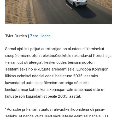
Tyler Durden |
Zero Hedge
Samal ajal, kui paljud autotootjad on alustanud üleminekut
sisepõlemismootorilt elektrisõidukitele rakendavad Porsche ja
Ferrari uut strateegiat, keskendudes bensiinimootori
säilitamiseks nö e-kütuste arendamisele. Euroopa Komisjon
lükkas eelmisel nädalal edasi hääletuse 2035. aastaks
kavandatud uute sisepõlemismootoriga sõidukite
keelustamise kohta, kuna komisjon valmistab nüüd ette e-
kütuste rolli kujundamist peale 2035. aastat.
“Porsche ja Ferrari staatus rahvuslike ikoonidena oli piisav
selleks, et nende valitsused vaidlustasid eelmisel nädalal ELi