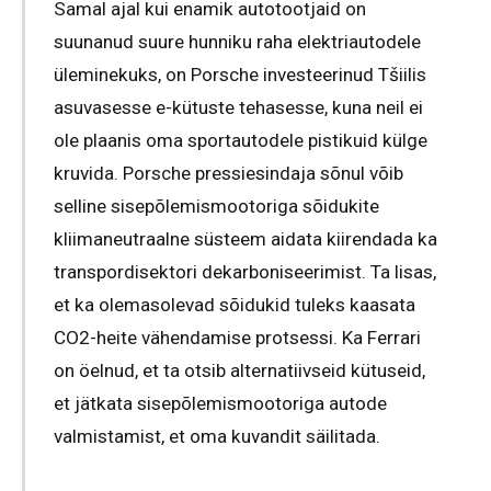
Samal ajal kui enamik autotootjaid on
suunanud suure hunniku raha elektriautodele
üleminekuks, on Porsche investeerinud Tšiilis
asuvasesse e-kütuste tehasesse, kuna neil ei
ole plaanis oma sportautodele pistikuid külge
kruvida. Porsche pressiesindaja sõnul võib
selline sisepõlemismootoriga sõidukite
kliimaneutraalne süsteem aidata kiirendada ka
transpordisektori dekarboniseerimist. Ta lisas,
et ka olemasolevad sõidukid tuleks kaasata
CO2-heite vähendamise protsessi. Ka Ferrari
on öelnud, et ta otsib alternatiivseid kütuseid,
et jätkata sisepõlemismootoriga autode
valmistamist, et oma kuvandit säilitada.