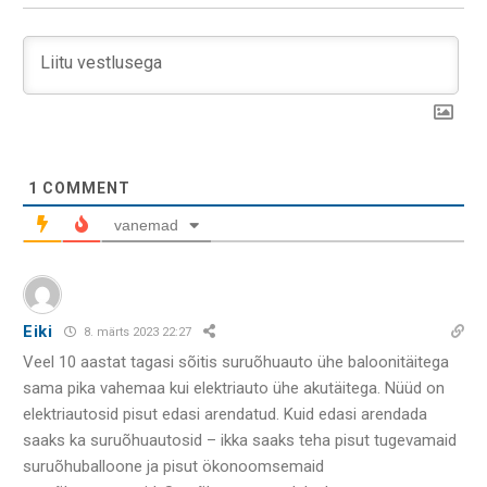
1
COMMENT
vanemad
Eiki
8. märts 2023 22:27
Veel 10 aastat tagasi sõitis suruõhuauto ühe baloonitäitega
sama pika vahemaa kui elektriauto ühe akutäitega. Nüüd on
elektriautosid pisut edasi arendatud. Kuid edasi arendada
saaks ka suruõhuautosid – ikka saaks teha pisut tugevamaid
suruõhuballoone ja pisut ökonoomsemaid