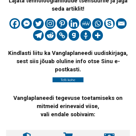
Lajata tehnoloogiahiidude tsensuurile ja jaga
seda artiklit!
Kindlasti liitu ka Vanglaplaneedi uudiskirjaga,
sest siis jõuab oluline info otse Sinu e-
postkasti.
Vanglaplaneedi tegevuse toetamiseks on
mitmeid erinevaid viise,
vali endale sobivaim: