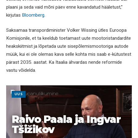
plaani ja seda vaid mõni päev enne kavandatud hääletust,”
kirjutas
Bloomberg
.
Saksamaa transpordiminister Volker Wissing ütles Euroopa
Komisjonile, et ta keeldub toetamast uute mootoristandardite
heakskiitmist ja lõpetada uute sisepõlemismootoriga autode
müük, kui ei ole olemas kava selle kohta mis saab e-kütustest
pärast 2035. aastat. Ka Itaalia ähvardas nende reformide
vastu võidelda.
UUS
Raivo Paala ja Ingvar
Tšižikov