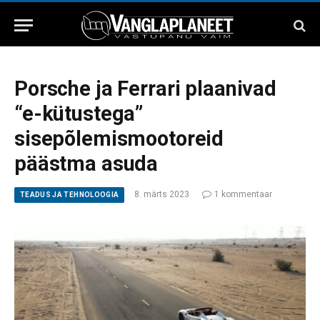
Porsche ja Ferrari plaanivad
“e-kütustega”
sisepõlemismootoreid
päästma asuda
8. märts 2023
1 kommentaar
TEADUS JA TEHNOLOOGIA