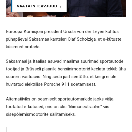
VAATA INTERVJUUD
Euroopa Komisjoni president Ursula von der Leyen kohtus
pühapäeval Saksamaa kantsleri Olaf Scholziga, et e-kütuste
küsimust arutada.
Saksamaal ja Itaalias asuvad maailma suurimad sportautode
tootjad ja Brüsseli plaanile bensiinimootorid keelata tekkib üha
suurem vastuseis. Ning seda just seetõttu, et keegi ei ole
huvitatud elektrilise Porsche 911 soetamisest.
Alternatiiviks on peamiselt sportautomarkide jaoks välja
töötatud e-kütused, mis on üks “kliimaneutraalne” viis
sisepõlemismootorite säilitamiseks.