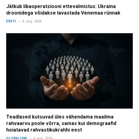
Jätkub libaoperatsiooni ettevalmistus: Ukraina
droonidega võidakse lavastada Venemaa rünnak
EESTI
6. aug. 2026
Teadlased kutsuvad üles vähendama maailma
rahvaarvu poole võrra, samas kui demograafid
hoiatavad rahvastikukrahhi eest
GLOBALISM
6. aug. 2026