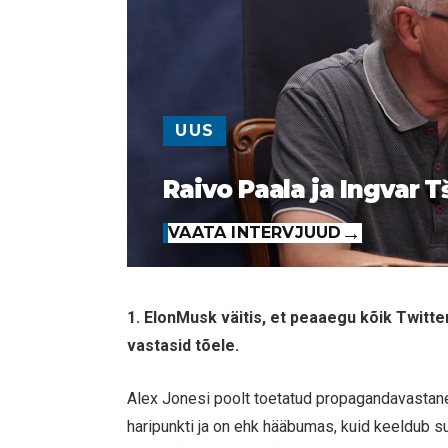
UUS
Raivo Paala ja Ingvar T
VAATA INTERVJUUD
1. ElonMusk väitis, et peaaegu kõik Twitte
vastasid tõele.
Alex Jonesi poolt toetatud propagandavastan
haripunkti ja on ehk hääbumas, kuid keeldub s