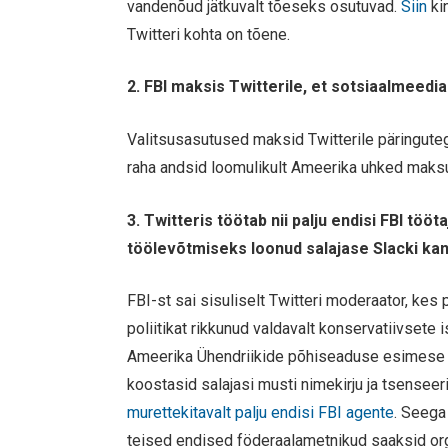
vandenõud jätkuvalt tõeseks osutuvad.
Siin
ki
Twitteri kohta on tõene.
2. FBI maksis Twitterile, et sotsiaalmeedi
Valitsusasutused maksid Twitterile päringut
raha andsid loomulikult Ameerika uhked maks
3. Twitteris töötab nii palju endisi FBI tö
töölevõtmiseks loonud salajase Slacki kan
FBI-st sai sisuliselt Twitteri moderaator, kes 
poliitikat rikkunud valdavalt konservatiivsete 
Ameerika Ühendriikide põhiseaduse esimese p
koostasid salajasi musti nimekirju ja tsensee
murettekitavalt palju endisi FBI agente
. Seega 
teised endised föderaalametnikud saaksid org