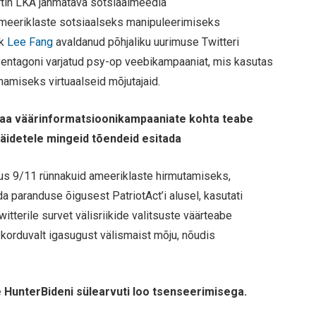
artin LKA jahmatava sotsiaalmeedia
ameeriklaste sotsiaalseks manipuleerimiseks
ik
Lee Fang
avaldanud põhjaliku uurimuse Twitteri
s Pentagoni varjatud psy-op veebikampaaniat, mis kasutas
namiseks virtuaalseid mõjutajaid.
emaa väärinformatsioonikampaaniate kohta teabe
 väidetele mingeid tõendeid esitada
sus 9/11 rünnakuid ameeriklaste hirmutamiseks,
 paranduse õigusest PatriotAct’i alusel, kasutati
tterile survet välisriikide valitsuste väärteabe
s korduvalt igasugust välismaist mõju, nõudis
e HunterBideni sülearvuti loo tsenseerimisega.