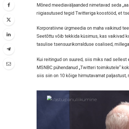
Mõned meediaväljaanded nimetavad seda „aa
riigiasutused tegid Twitteriga koostööd, et tsen
Korporatiivne ürgmeedia on maha vaikinud tee
Seetõttu võib tekkida küsimus, kas vaikivad 
tasulise tsensuurikorralduse osalised, millega
Kui reitingud on suured, siis miks nad sellest
MSNBC pühendanud „Twitteri toimikutele“ kokku v
siis siin on 10 kõige hirmutavamat paljastust,