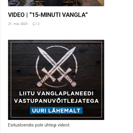
VIDEO | “15-MINUTI VANGLA”
21. mai 2023
2
Esitusloendis pole ühtegi videot.