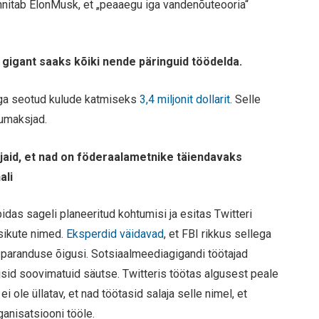
nnitab ElonMusk, et „peaaegu iga vandenõuteooria“
a gigant saaks kõiki nende päringuid töödelda.
ega seotud kulude katmiseks
3,4 miljonit dollarit
. Selle
umaksjad.
ötajaid, et nad on föderaalametnike täiendavaks
ali
pidas sageli planeeritud kohtumisi ja esitas Twitteri
isikute nimed.
Eksperdid väidavad
, et FBI rikkus sellega
aranduse õigusi. Sotsiaalmeediagigandi töötajad
risid soovimatuid säutse. Twitteris töötas algusest peale
ei ole üllatav, et nad töötasid salaja selle nimel, et
anisatsiooni tööle.