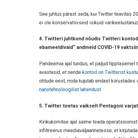
See juhtus pärast seda, kui Twitter teavitas 2
ei ole konservatiivseid isikuid varikeelustan
4. Twitteri juhtkond nõudis Twitteri konto
ebameeldivaid“ andmeid COVID-19 vaktsiini
Pandeemia ajal tundus, et paljud tipptasemel 
avastasid, et nende
kontod on Twitterist kust
ohtude eest, mida kujutab endast kiirustades 
nanotehnoloogilist lahendust
.
5. Twitter toetas vaikselt Pentagoni var
Kirikukomitee ajal saime teada operatsioonist
infiltreerus meediaväljaannetesse, et kirjuta