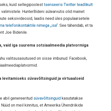
seks, kuid sellegipoolest
tsenseeris Twitter teadlikult
a valimistele. HunterBideni sülearvutis olid mainet
anute seksivideosid, laadis need üles populaarsetele
oma telefonikontaktile nimega „isa“
. See tähendab, et ta
nt Joe Bidenile.
iga, vaid iga suurema sotsiaalmeedia platvormiga
kuhu valitsusasutused on sisse imbunud. Facebook,
iaalmeediaplatvormid.
 levitamiseks süvavõltsinguid ja virtuaalseid
te abil genereeritud
süvavõltsinguid
kasutatakse
s. Nüüd on meil kinnitus, et Ameerika Ühendriikide