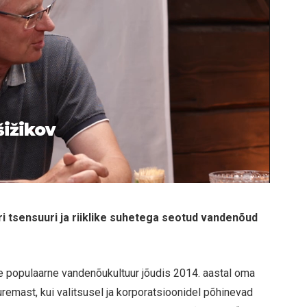
šižikov
ri tsensuuri ja riiklike suhetega seotud vandenõud
e populaarne vandenõukultuur jõudis 2014. aastal oma
uremast, kui valitsusel ja korporatsioonidel põhinevad