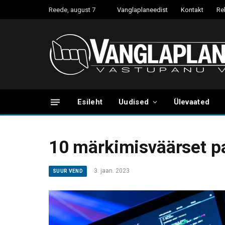
Reede, august 7
Vanglaplaneedist
Kontakt
Re
Esileht
Uudised
Ülevaated
10 märkimisväärset pal
3. jaan. 2023
SUUR VEND