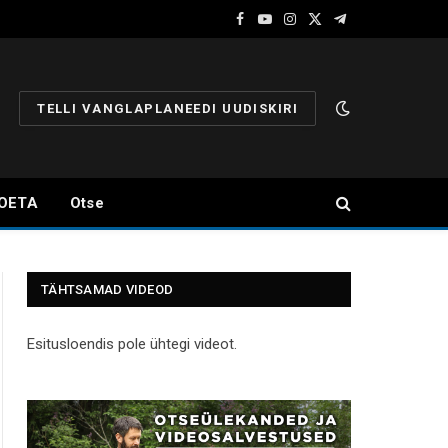
Facebook
YouTube
Instagram
X
Telegram
(Twitter)
TELLI VANGLAPLANEEDI UUDISKIRI
OETA
Otse
TÄHTSAMAD VIDEOD
Esitusloendis pole ühtegi videot.