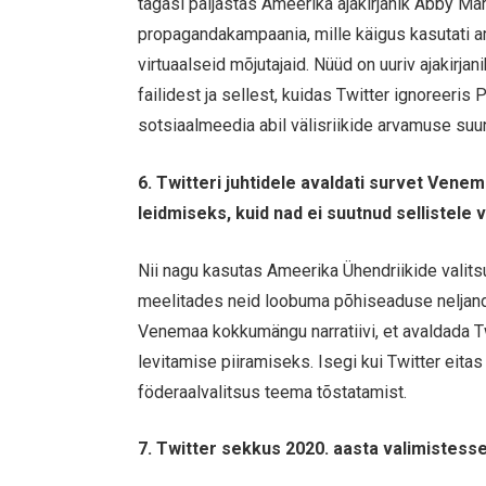
tagasi paljastas Ameerika ajakirjanik Abby M
propagandakampaania, mille käigus kasutati 
virtuaalseid mõjutajaid. Nüüd on uuriv ajakirjan
failidest ja sellest, kuidas Twitter ignoreeri
sotsiaalmeedia abil välisriikide arvamuse suu
6. Twitteri juhtidele avaldati survet Ven
leidmiseks, kuid nad ei suutnud sellistele
Nii nagu kasutas Ameerika Ühendriikide valit
meelitades neid loobuma põhiseaduse neljanda
Venemaa kokkumängu narratiivi, et avaldada Twi
levitamise piiramiseks. Isegi kui Twitter eita
föderaalvalitsus teema tõstatamist.
7. Twitter sekkus 2020. aasta valimistess