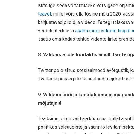
Kutsuge seda võltsimiseks või vigade ohjami
teavet
, millel võis olla tõsine mõju 2020. aast
kahjustavad pildid ja videod. Ta tegi täiskasv
veebilehtedele ja
saatis isegi videote lingid 
saatis oma kodus tehtud videote linke preside
8. Valitsus ei ole kontaktis ainult Twitter
Twitter pole ainus sotsiaalmeediavõrgustik, 
Twitter ja peaaegu kõik sealsed mõjukad sots
9. Valitsus loob ja kasutab oma propaganda
mõjutajaid
Teadsime, et on vaid aja küsimus, millal arvuti
poliitikas valeuudiste ja väärinfo levitamisek