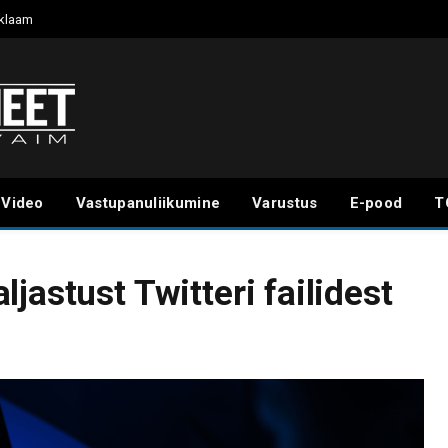
klaam
Video
Vastupanuliikumine
Varustus
E-pood
T
jastust Twitteri failidest