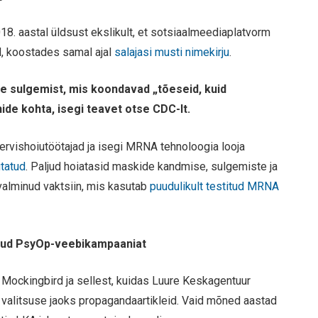
018. aastal üldsust ekslikult, et sotsiaalmeediaplatvorm
ud, koostades samal ajal
salajasi musti nimekirju
.
de sulgemist, mis koondavad „tõeseid, kuid
de kohta, isegi teavet otse CDC-lt.
tervishoiutöötajad ja isegi MRNA tehnoloogia looja
utatud
. Paljud hoiatasid maskide kandmise, sulgemiste ja
valminud vaktsiin, mis kasutab
puudulikult testitud MRNA
jatud PsyOp-veebikampaaniat
 Mockingbird ja sellest, kuidas Luure Keskagentuur
da valitsuse jaoks propagandaartikleid. Vaid mõned aastad