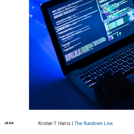
Kristan T. Harris |
The Rundown Live
JAGA