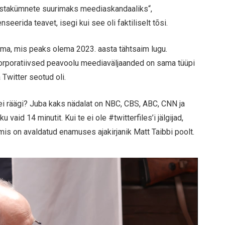
stakümnete suurimaks meediaskandaaliks“,
seerida teavet, isegi kui see oli faktiliselt tõsi.
ma, mis peaks olema 2023. aasta tähtsaim lugu.
korporatiivsed peavoolu meediaväljaanded on sama tüüpi
 Twitter seotud oli.
 ei räägi? Juba kaks nädalat on NBC, CBS, ABC, CNN ja
aid 14 minutit. Kui te ei ole #twitterfiles’i jälgijad,
 mis on avaldatud enamuses ajakirjanik Matt Taibbi poolt.