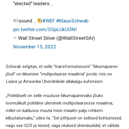
"elected" leaders…
sound …
#WEF
#KlausSchwab
pic.twitter.com/SSpLUkUONI
— Wall Street Silver (@WallStreetSilv)
November 15, 2022
Schwab selgitas, et selle “transformatsiooni” “liikumapanev
jõud” on liikumine “multipolaarse maailma” poole, mis on
Lääne ja Ameerika Ühendriikide allakäigu eufemism.
„Poliitiliselt on selle muutuse liikumapanevaks jõuks
loomulikult poliitiline üleminek multipolaarsesse maailma,
millel on kalduvus muuta meie maailm palju rohkem
killustatumaks,“ ütles ta. “Sel põhjusel on sellised kohtumised,
nagu see G20 ja teised, väga olulised ühenduslülid, et vältida