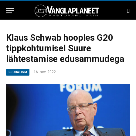
Klaus Schwab hooples G20
tippkohtumisel Suure
lähtestamise edusammudega
16. nov. 2022
GLOBALISM