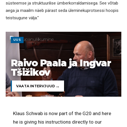
süsteemse ja struktuurilise ümberkorraldamisega. See võtab
aega ja maailm näeb pärast seda üleminekuprotsessi hoopis
teistsugune välja.”
UUS
Raivo Paala ja Ingvar
Tšižikov
VAATA INTERVJUUD
Klaus Schwab is now part of the G20 and here
he is giving his instructions directly to our