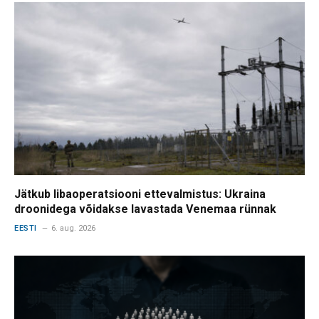
Jätkub libaoperatsiooni ettevalmistus: Ukraina
droonidega võidakse lavastada Venemaa rünnak
EESTI
6. aug. 2026