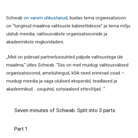
Schwab
on varem uhkustanud
, kuidas tema organisatsioon
on “tunginud maailma valitsuste kabinettidesse” ja tema mõju
ulatub meedia, valitsusväliste organisatsioonide ja
akadeemiliste ringkondadeni.
„Meil on pidevad partnerlussuhted paljude valitsustega üle
maailma,“ ütles Schwab. “Siis on meil muidugi valitsusvälised
organisatsioonid, ametiühingud, kõik need erinevad osad –
muidugi meedia ja väga olulised eksperdid, teadlased ja
akadeemikud… usujuhid, sotsiaalsed ettevõtjad…”
Seven minutes of Schwab. Split into 3 parts.
Part 1.