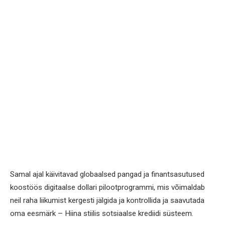
Samal ajal käivitavad globaalsed pangad ja finantsasutused
koostöös digitaalse dollari pilootprogrammi, mis võimaldab
neil raha liikumist kergesti jälgida ja kontrollida ja saavutada
oma eesmärk – Hiina stiilis sotsiaalse krediidi süsteem.