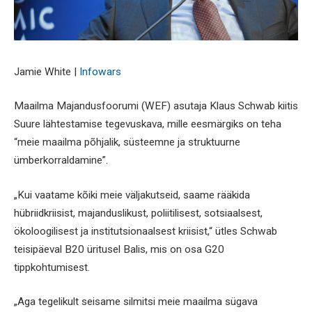
Jamie White |
Infowars
Maailma Majandusfoorumi (WEF) asutaja Klaus Schwab kiitis
Suure lähtestamise tegevuskava, mille eesmärgiks on teha
“meie maailma põhjalik, süsteemne ja struktuurne
ümberkorraldamine”.
„Kui vaatame kõiki meie väljakutseid, saame rääkida
hübriidkriisist, majanduslikust, poliitilisest, sotsiaalsest,
ökoloogilisest ja institutsionaalsest kriisist,“ ütles Schwab
teisipäeval B20 üritusel Balis, mis on osa G20
tippkohtumisest.
„Aga tegelikult seisame silmitsi meie maailma sügava