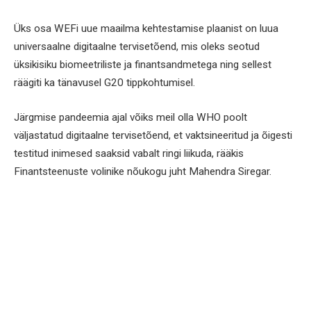
Üks osa WEFi uue maailma kehtestamise plaanist on luua
universaalne digitaalne tervisetõend, mis oleks seotud
üksikisiku biomeetriliste ja finantsandmetega ning sellest
räägiti ka tänavusel G20 tippkohtumisel.
Järgmise pandeemia ajal võiks meil olla WHO poolt
väljastatud digitaalne tervisetõend, et vaktsineeritud ja õigesti
testitud inimesed saaksid vabalt ringi liikuda, rääkis
Finantsteenuste volinike nõukogu juht Mahendra Siregar.