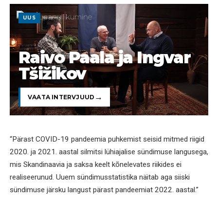
UUS
Raivo Paala ja Ingvar
Tšižikov
VAATA INTERVJUUD
“Pärast COVID-19 pandeemia puhkemist seisid mitmed riigid
2020. ja 2021. aastal silmitsi lühiajalise sündimuse langusega,
mis Skandinaavia ja saksa keelt kõnelevates riikides ei
realiseerunud. Uuem sündimusstatistika näitab aga siiski
sündimuse järsku langust pärast pandeemiat 2022. aastal.”