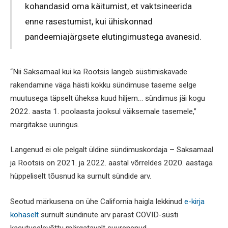
kohandasid oma käitumist, et vaktsineerida
enne rasestumist, kui ühiskonnad
pandeemiajärgsete elutingimustega avanesid.
“Nii Saksamaal kui ka Rootsis langeb süstimiskavade
rakendamine väga hästi kokku sündimuse taseme selge
muutusega täpselt üheksa kuud hiljem… sündimus jäi kogu
2022. aasta 1. poolaasta jooksul väiksemale tasemele,”
märgitakse uuringus.
Langenud ei ole pelgalt üldine sündimuskordaja – Saksamaal
ja Rootsis on 2021. ja 2022. aastal võrreldes 2020. aastaga
hüppeliselt tõusnud ka surnult sündide arv.
Seotud märkusena on ühe California haigla lekkinud
e-kirja
kohaselt
surnult sündinute arv pärast COVID-süsti
kasutuselevõttu märgatavalt suurenenud.