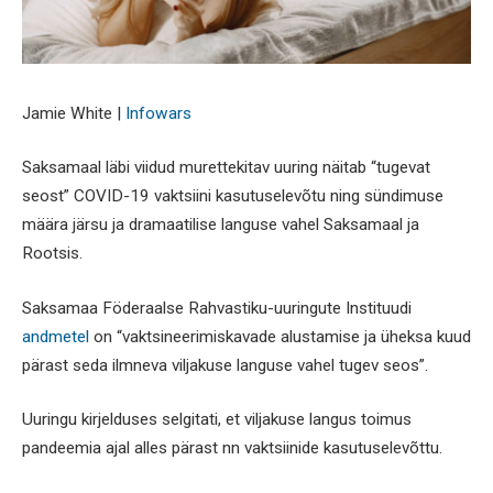
Jamie White |
Infowars
Saksamaal läbi viidud murettekitav uuring näitab “tugevat
seost” COVID-19 vaktsiini kasutuselevõtu ning sündimuse
määra järsu ja dramaatilise languse vahel Saksamaal ja
Rootsis.
Saksamaa Föderaalse Rahvastiku-uuringute Instituudi
andmetel
on “vaktsineerimiskavade alustamise ja üheksa kuud
pärast seda ilmneva viljakuse languse vahel tugev seos”.
Uuringu kirjelduses selgitati, et viljakuse langus toimus
pandeemia ajal alles pärast nn vaktsiinide kasutuselevõttu.