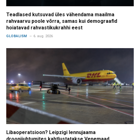
Teadlased kutsuvad üles vähendama maailma
rahvaarvu poole võrra, samas kui demograafid
hoiatavad rahvastikukrahhi eest
GLOBALISM
6. aug. 2026
Libaoperatsioon? Leipzigi lennujaama
droonijuhtumites kahtlustatakse Venemaad