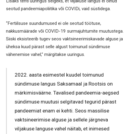
Lisaks tehti uuringus selgeks, et viljakuse langus ei olnud
seotud pandeemiapoliitika või COVIDi, vaid süstidega.
“Fertiilsuse suundumused ei ole seotud töötuse,
nakkusmäärade või COVID-19 surmajuhtumite muutustega.
Siiski eksisteerib tugev seos vaktsineerimiskavade alguse ja
üheksa kuud pärast selle algust toimunud sündimuse
vähenemise vahel,” märgitakse uuringus.
2022. aasta esimestel kuudel toimunud
sündimuse langus Saksamaal ja Rootsis on
märkimisväärne. Tavalised pandeemia-aegsed
sündimuse muutusi selgitavad tegurid pärast
pandeemiat enam ei kehti. Seos massilise
vaktsineerimise alguse ja sellele järgneva
viljakuse languse vahel näitab, et inimesed