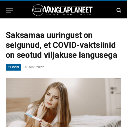
Saksamaa uuringust on
selgunud, et COVID-vaktsiinid
on seotud viljakuse langusega
8. nov. 2022
TERVIS