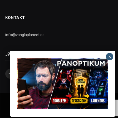
KONTAKT
info@vanglaplaneet.ee
JÄLGI SOTSIAALMEEDIAS
Facebook
X
Instagram
YouTube
Telegram
(Twitter)
Vanglaplaneet - Vastupanu Vaim