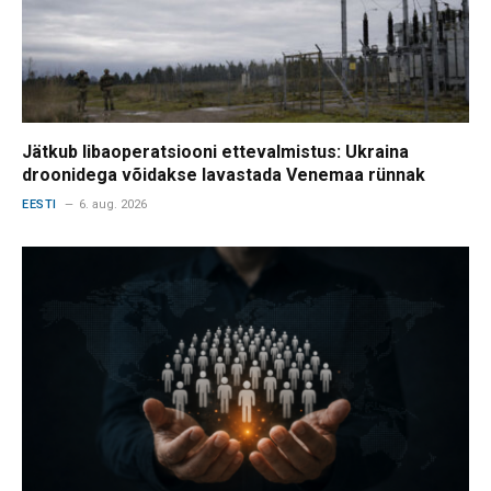
Jätkub libaoperatsiooni ettevalmistus: Ukraina
droonidega võidakse lavastada Venemaa rünnak
EESTI
6. aug. 2026