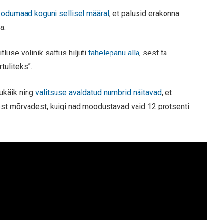
kodumaad koguni sellisel määral
, et palusid erakonna
a.
use volinik sattus hiljuti
tähelepanu alla
, sest ta
rtuliteks”.
ukäik ning
valitsuse avaldatud numbrid näitavad
, et
est mõrvadest, kuigi nad moodustavad vaid 12 protsenti