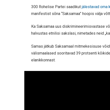
300 Rohelise Partei saadikut
jälestavad oma 
manifestist sõna “Saksamaa” hoopis välja võtt
Ka Saksamaa uus diskrimineerimisvastase võitl
halvustas etnilisi sakslasi, nimetades neid „ka
Samas jätkub Saksamaal mitmekesisuse võid
välismaalased sooritavad 39 protsenti kõikid
elanikkonnast.