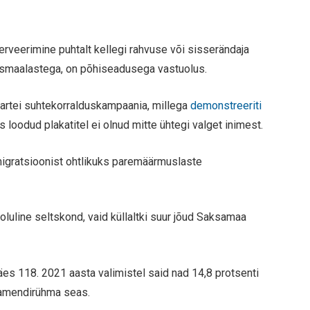
rveerimine puhtalt kellegi rahvuse või sisserändaja
älismaalastega, on põhiseadusega vastuolus.
artei suhtekorralduskampaania, millega
demonstreeriti
 loodud plakatitel ei olnud mitte ühtegi valget inimest.
migratsioonist ohtlikuks paremäärmuslaste
oluline seltskond, vaid küllaltki suur jõud Saksamaa
s 118. 2021 aasta valimistel said nad 14,8 protsenti
lamendirühma seas.