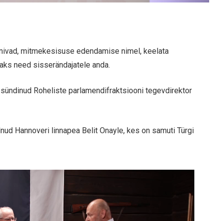
aanivad, mitmekesisuse edendamise nimel, keelata
aaks need sisserändajatele anda.
s sündinud Roheliste parlamendifraktsiooni tegevdirektor
lnud Hannoveri linnapea Belit Onayle, kes on samuti Türgi