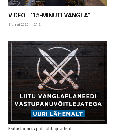
VIDEO | “15-MINUTI VANGLA”
21. mai 2023
2
Esitusloendis pole ühtegi videot.