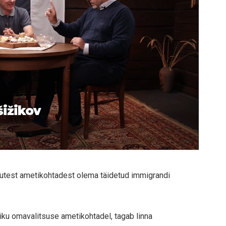
šižikov
uutest ametikohtadest olema täidetud immigrandi
ku omavalitsuse ametikohtadel, tagab linna