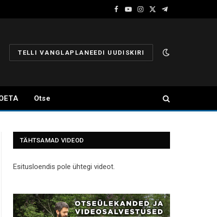
Facebook
YouTube
Instagram
X
Telegram
(Twitter)
TELLI VANGLAPLANEEDI UUDISKIRI
OETA
Otse
TÄHTSAMAD VIDEOD
Esitusloendis pole ühtegi videot.