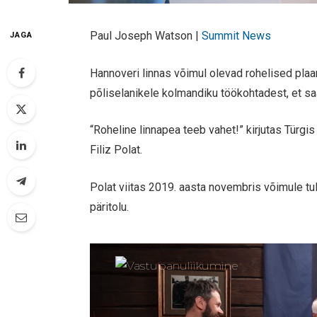
Paul Joseph Watson |
Summit News
JAGA
Hannoveri linnas võimul olevad rohelised pl
põliselanikele kolmandiku töökohtadest, et s
“Roheline linnapea teeb vahet!” kirjutas Türgi
Filiz Polat.
Polat viitas 2019. aasta novembris võimule tu
päritolu.