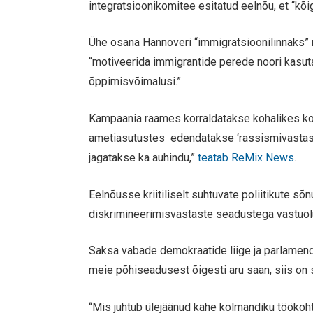
integratsioonikomitee esitatud eelnõu, et “kõig
Ühe osana Hannoveri “immigratsioonilinnaks” m
“motiveerida immigrantide perede noori kasuta
õppimisvõimalusi.”
Kampaania raames korraldatakse kohalikes ko
ametiasutustes edendatakse ‘rassismivastast 
jagatakse ka auhindu,”
teatab ReMix News
.
Eelnõusse kriitiliselt suhtuvate poliitikute s
diskrimineerimisvastaste seadustega vastuol
Saksa vabade demokraatide liige ja parlamendi
meie põhiseadusest õigesti aru saan, siis on 
“Mis juhtub ülejäänud kahe kolmandiku tööko