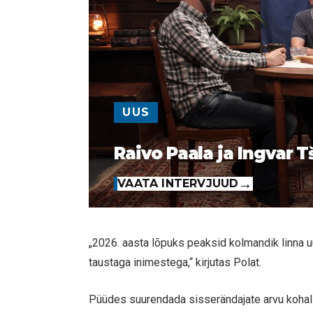
UUS
Raivo Paala ja Ingvar T
VAATA INTERVJUUD
„2026. aasta lõpuks peaksid kolmandik linna 
taustaga inimestega,“ kirjutas Polat.
Püüdes suurendada sisserändajate arvu kohali