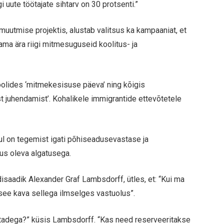
i uute töötajate sihtarv on 30 protsenti.”
uutmise projektis, alustab valitsus ka kampaaniat, et
ma ära riigi mitmesuguseid koolitus- ja
olides ‘mitmekesisuse päeva’ ning kõigis
juhendamist’. Kohalikele immigrantide ettevõtetele
õnul on tegemist igati põhiseadusevastase ja
us oleva algatusega.
saadik Alexander Graf Lambsdorff, ütles, et: “Kui ma
see kava sellega ilmselges vastuolus”.
htadega?” küsis Lambsdorff. “Kas need reserveeritakse