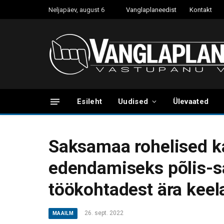
Neljapäev, august 6
Vanglaplaneedist
Kontakt
Esileht
Uudised
Ülevaated
Saksamaa rohelised k
edendamiseks põlis-s
töökohtadest ära keel
26. sept. 2022
MAAILM