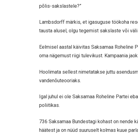
põlis-sakslastele?”
Lambsdorff märkis, et igasuguse töökoha rese
tausta alusel, olgu tegemist sakslaste või v
Eelmisel aastal käivitas Saksamaa Roheline P
oma nägemust riigi tulevikust. Kampaania jaoks
Hoolimata sellest nimetatakse juttu asendus
vandenõuteooriaks.
Igal juhul ei ole Saksamaa Roheline Partei eba
poliitikas.
736 Saksamaa Bundestagi kohast on nende käe
häätest ja on nüüd suuruselt kolmas kuue par