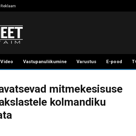
Reklaam
Video
Vastupanuliikumine
Varustus
E-pood
T
avatsevad mitmekesisuse
akslastele kolmandiku
ata