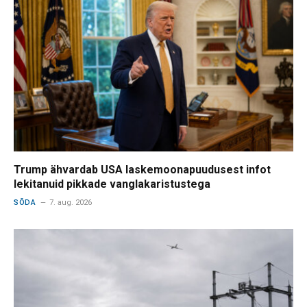
Trump ähvardab USA laskemoonapuudusest infot
lekitanuid pikkade vanglakaristustega
SÕDA
7. aug. 2026