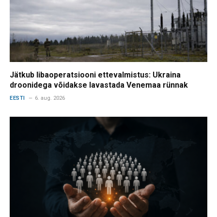
Jätkub libaoperatsiooni ettevalmistus: Ukraina
droonidega võidakse lavastada Venemaa rünnak
EESTI
6. aug. 2026