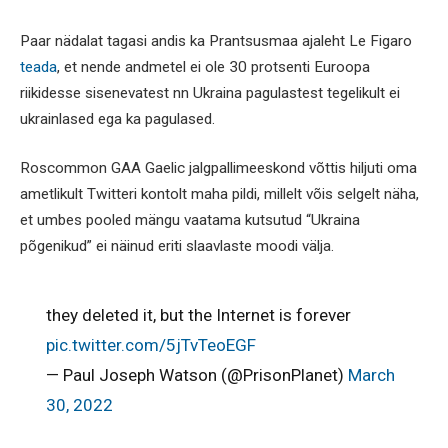
Paar nädalat tagasi andis ka Prantsusmaa ajaleht Le Figaro
teada
, et nende andmetel ei ole 30 protsenti Euroopa
riikidesse sisenevatest nn Ukraina pagulastest tegelikult ei
ukrainlased ega ka pagulased.
Roscommon GAA Gaelic jalgpallimeeskond võttis hiljuti oma
ametlikult Twitteri kontolt maha pildi, millelt võis selgelt näha,
et umbes pooled mängu vaatama kutsutud “Ukraina
põgenikud” ei näinud eriti slaavlaste moodi välja.
they deleted it, but the Internet is forever
pic.twitter.com/5jTvTeoEGF
— Paul Joseph Watson (@PrisonPlanet)
March
30, 2022