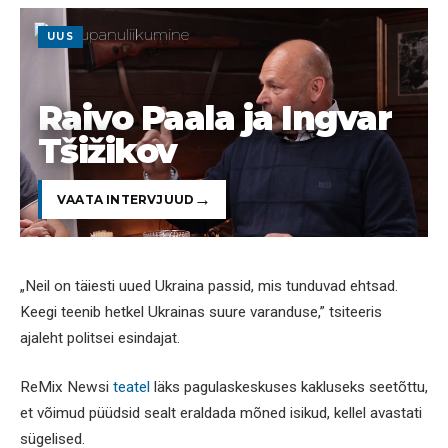
UUS
Raivo Paala ja Ingvar
Tšižikov
VAATA INTERVJUUD
„Neil on täiesti uued Ukraina passid, mis tunduvad ehtsad.
Keegi teenib hetkel Ukrainas suure varanduse,” tsiteeris
ajaleht politsei esindajat.
ReMix Newsi
teatel
läks pagulaskeskuses kakluseks seetõttu,
et võimud püüdsid sealt eraldada mõned isikud, kellel avastati
sügelised.