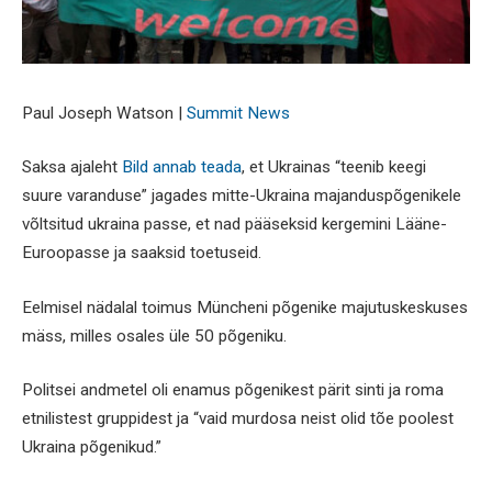
Paul Joseph Watson |
Summit News
Saksa ajaleht
Bild annab teada
, et Ukrainas “teenib keegi
suure varanduse” jagades mitte-Ukraina majanduspõgenikele
võltsitud ukraina passe, et nad pääseksid kergemini Lääne-
Euroopasse ja saaksid toetuseid.
Eelmisel nädalal toimus Müncheni põgenike majutuskeskuses
mäss, milles osales üle 50 põgeniku.
Politsei andmetel oli enamus põgenikest pärit sinti ja roma
etnilistest gruppidest ja “vaid murdosa neist olid tõe poolest
Ukraina põgenikud.”