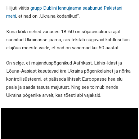
Hiljuti väitis
grupp Dublini lennujaama saabunud Pakistani
mehi
, et nad on „Ukraina kodanikud”.
Kuna kõik mehed vanuses 18-60 on sõjaseisukorra ajal
sunnitud Ukrainasse jääma, siis tekitab sügavaid kahtlusi täis
elujõus meeste väide, et nad on vanemad kui 60 aastat.
On selge, et majanduspõgenikud Aafrikast, Lähis-Idast ja
Lõuna-Aasiast kasutavad ära Ukraina põgenikelainet ja nõrka
kontrollisüsteemi, et pääseda lihtsalt Euroopasse hea elu
peale ja saada tasuta majutust. Ning see toimub nende
Ukraina põgenike arvelt, kes tõesti abi vajaksid.