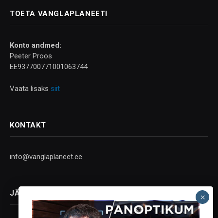
TOETA VANGLAPLANEETI
Konto andmed:
Peeter Proos
EE937700771001063744
Vaata lisaks
siit
KONTAKT
info@vanglaplaneet.ee
JÄLGI SOTSIAALMEEDIAS