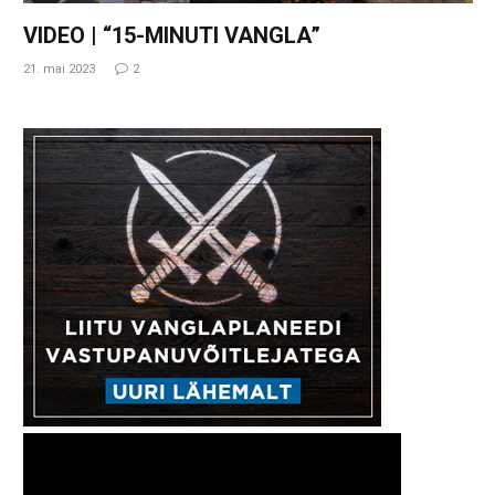
VIDEO | “15-MINUTI VANGLA”
21. mai 2023
2