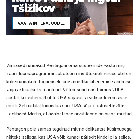
Tšižikov
VAATA INTERVJUUD
Viimased rünnakud Pentagoni oma süsteemide vastu ning
Iraani tuumaprogrammi saboteerimine Stuxneti viiruse abil on
küberrünnakute tõrjumisele uue ametliku lähenemise andmise
väga aktuaalseks muutnud. Võtmesündmus toimus 2008.
aastal, kui vähemalt ühte USA sõjaväe arvutisüsteemi sisse
murti. Sel nädalal tunnistas suur USA sõjatööstusettevõte
Lockheed Martin, et sealsetesse arvutitesse on sisse murtud.
Pentagon pole samas tegelnud mitme delikaatse küsimusega,
näiteks sellega, kas USA võib kunagi päriselt kindel olla selles,