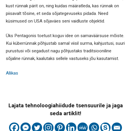
kust rünnak pärit on, ning kuidas määratleda, kas rünnak on
piisavalt tõsine, et seda sõjategevuseks pidada. Need
küsimused on USA sõjaväes seni vaidluste objektid.
Üks Pentagonis toetust koguv idee on samaväärsuse mõiste.
Kui küberrünnak põhjustab samal viisil surma, kahjustusi, suuri
purustusi või segadust nagu põhjustaks traditsiooniline
sõjaline rünnak, kaalutaks sellele vastuseks jõu kasutamist.
Allikas
Lajata tehnoloogiahiidude tsensuurile ja jaga
seda artiklit!