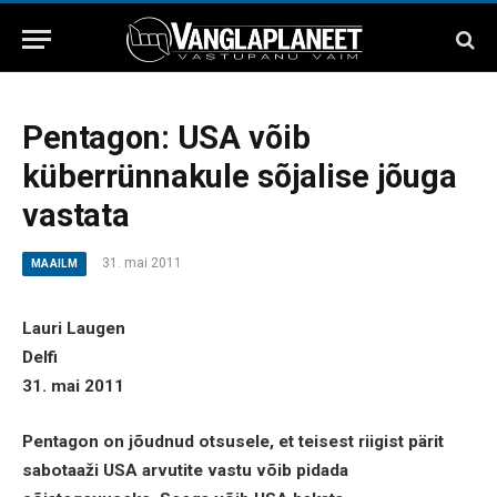
Pentagon: USA võib
küberrünnakule sõjalise jõuga
vastata
31. mai 2011
MAAILM
Lauri Laugen
Delfi
31. mai 2011
Pentagon on jõudnud otsusele, et teisest riigist pärit
sabotaaži USA arvutite vastu võib pidada