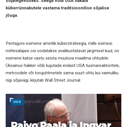
sõjategevuseks. Seega võib USA hakata
küberrünnakutele vastama traditsioonilise sõjalise
jõuga.
Pentagoni esimene ametlik küberstrateegia, mille esimesi
mittesalajasi osi oodatakse avalikustatavat järgmisel kuul, on
esimene katse vastu seista muutuva maailma ohtudele.
Üksainus häkker võib kujutada endast USA tuumareaktoritele,
metroodele või torujuhtmetele sama suurt ohtu kui vaenuliku
riigi sõjavägi, kirjutab Wall Street Journal.
UUS
Raivo Paala ja Ingvar