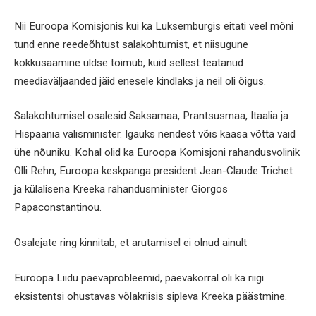
Nii Euroopa Komisjonis kui ka Luksemburgis eitati veel mõni
tund enne reedeõhtust salakohtumist, et niisugune
kokkusaamine üldse toimub, kuid sellest teatanud
meediaväljaanded jäid enesele kindlaks ja neil oli õigus.
Salakohtumisel osalesid Saksamaa, Prantsusmaa, Itaalia ja
Hispaania välisminister. Igaüks nendest võis kaasa võtta vaid
ühe nõuniku. Kohal olid ka Euroopa Komisjoni rahandusvolinik
Olli Rehn, Euroopa keskpanga president Jean-Claude Trichet
ja külalisena Kreeka rahandusminister Giorgos
Papaconstantinou.
Osalejate ring kinnitab, et arutamisel ei olnud ainult
Euroopa Liidu päevaprobleemid, päevakorral oli ka riigi
eksistentsi ohustavas võlakriisis sipleva Kreeka päästmine.