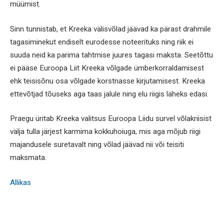
müümist.
Sinn tunnistab, et Kreeka välisvõlad jäävad ka pärast drahmile
tagasiminekut endiselt eurodesse noteerituks ning riik ei
suuda neid ka parima tahtmise juures tagasi maksta. Seetõttu
ei pääse Euroopa Liit Kreeka võlgade ümberkorraldamisest
ehk teisisõnu osa võlgade korstnasse kirjutamisest. Kreeka
ettevõtjad tõuseks aga taas jalule ning elu riigis läheks edasi.
Praegu üritab Kreeka valitsus Euroopa Liidu survel võlakriisist
välja tulla järjest karmima kokkuhoiuga, mis aga mõjub riigi
majandusele suretavalt ning võlad jäävad nii või teisiti
maksmata.
Allikas