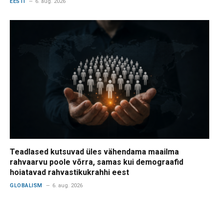
EESTI
6. aug. 2026
Teadlased kutsuvad üles vähendama maailma
rahvaarvu poole võrra, samas kui demograafid
hoiatavad rahvastikukrahhi eest
GLOBALISM
6. aug. 2026