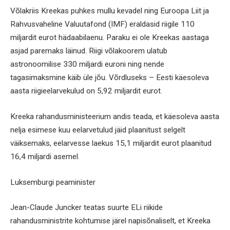
Võlakriis Kreekas puhkes mullu kevadel ning Euroopa Liit ja
Rahvusvaheline Valuutafond (IMF) eraldasid riigile 110
miljardit eurot hädaabilaenu. Paraku ei ole Kreekas aastaga
asjad paremaks läinud. Riigi võlakoorem ulatub
astronoomilise 330 miljardi euroni ning nende
tagasimaksmine käib üle jõu. Võrdluseks – Eesti käesoleva
aasta riigieelarvekulud on 5,92 miljardit eurot.
Kreeka rahandusministeerium andis teada, et käesoleva aasta
nelja esimese kuu eelarvetulud jäid plaanitust selgelt
väiksemaks, eelarvesse laekus 15,1 miljardit eurot plaanitud
16,4 miljardi asemel.
Luksemburgi peaminister
Jean-Claude Juncker teatas suurte ELi riikide
rahandusministrite kohtumise järel napisõnaliselt, et Kreeka