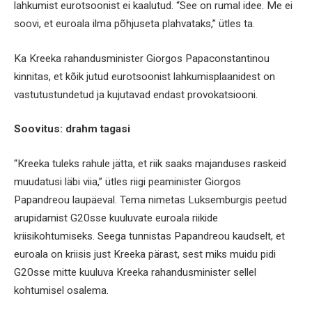
lahkumist eurotsoonist ei kaalutud. “See on rumal idee. Me ei
soovi, et euroala ilma põhjuseta plahvataks,” ütles ta.
Ka Kreeka rahandusminister Giorgos Papaconstantinou
kinnitas, et kõik jutud eurotsoonist lahkumisplaanidest on
vastutustundetud ja kujutavad endast provokatsiooni.
Soovitus: drahm tagasi
“Kreeka tuleks rahule jätta, et riik saaks majanduses raskeid
muudatusi läbi viia,” ütles riigi peaminister Giorgos
Papandreou laupäeval. Tema nimetas Luksemburgis peetud
arupidamist G20sse kuuluvate euroala riikide
kriisikohtumiseks. Seega tunnistas Papandreou kaudselt, et
euroala on kriisis just Kreeka pärast, sest miks muidu pidi
G20sse mitte kuuluva Kreeka rahandusminister sellel
kohtumisel osalema.