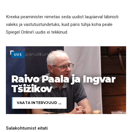
Kreeka peaminister nimetas seda uudist laupäeval läbinisti
valeks ja vastutustundetuks, kuid päris tühja koha peale
Spiegel Online’i uudis ei tekkinud.
UUS
Raivo Paala ja Ingvar
Tšižikov
VAATA INTERVJUUD
Salakohtumist eitati