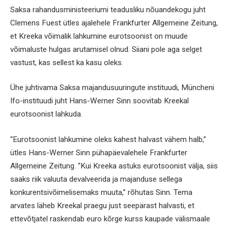
Saksa rahandusministeeriumi teadusliku nõuandekogu juht
Clemens Fuest ütles ajalehele Frankfurter Allgemeine Zeitung,
et Kreeka võimalik lahkumine eurotsoonist on muude
võimaluste hulgas arutamisel olnud. Siiani pole aga selget
vastust, kas sellest ka kasu oleks.
Ühe juhtivama Saksa majandusuuringute instituudi, Müncheni
Ifo-instituudi juht Hans-Werner Sinn soovitab Kreekal
eurotsoonist lahkuda.
“Eurotsoonist lahkumine oleks kahest halvast vähem halb,”
ütles Hans-Werner Sinn pühapäevalehele Frankfurter
Allgemeine Zeitung. “Kui Kreeka astuks eurotsoonist välja, siis
saaks riik valuuta devalveerida ja majanduse sellega
konkurentsivõimelisemaks muuta,” rõhutas Sinn. Tema
arvates läheb Kreekal praegu just seepärast halvasti, et
ettevõtjatel raskendab euro kõrge kurss kaupade välismaale