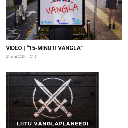
VIDEO | “15-MINUTI VANGLA”
21. mai 2023
2