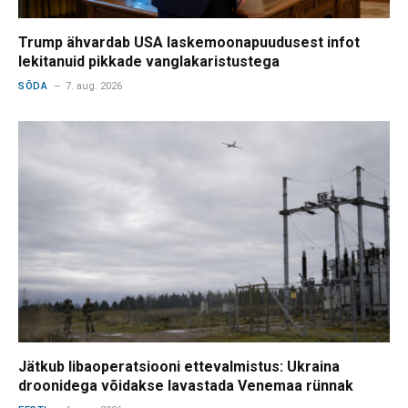
Trump ähvardab USA laskemoonapuudusest infot
lekitanuid pikkade vanglakaristustega
SÕDA
7. aug. 2026
Jätkub libaoperatsiooni ettevalmistus: Ukraina
droonidega võidakse lavastada Venemaa rünnak