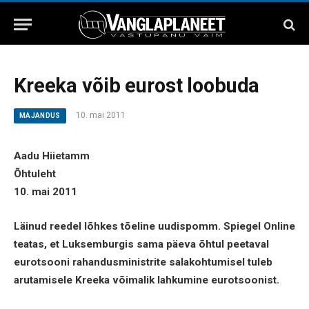
Kreeka võib eurost loobuda
10. mai 2011
MAJANDUS
Aadu Hiietamm
Õhtuleht
10. mai 2011
Läinud reedel lõhkes tõeline uudispomm. Spiegel Online
teatas, et Luksemburgis sama päeva õhtul peetaval
eurotsooni rahandusministrite salakohtumisel tuleb
arutamisele Kreeka võimalik lahkumine eurotsoonist.