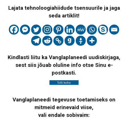
Lajata tehnoloogiahiidude tsensuurile ja jaga
seda artiklit!
Kindlasti liitu ka Vanglaplaneedi uudiskirjaga,
sest siis jõuab oluline info otse Sinu e-
postkasti.
Vanglaplaneedi tegevuse toetamiseks on
mitmeid erinevaid viise,
vali endale sobivaim: