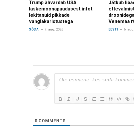
Trump ähvardab USA
Jätkub liba
laskemoonapuudusest infot
ettevalmis
lekitanuid pikkade
droonidega
vanglakaristustega
Venemaa r
SÕDA
7. aug. 2026
EESTI
6. aug
0
COMMENTS