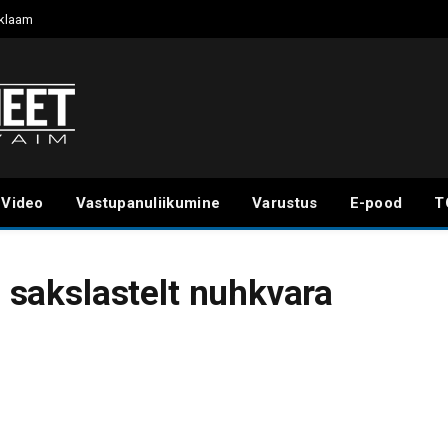
klaam
Video
Vastupanuliikumine
Varustus
E-pood
T
s sakslastelt nuhkvara