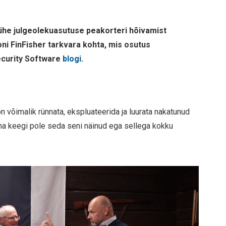
 ühe julgeolekuasutuse peakorteri hõivamist
i FinFisher tarkvara kohta, mis osutus
ecurity Software
blogi
.
on võimalik rünnata, ekspluateerida ja luurata nakatunud
kuna keegi pole seda seni näinud ega sellega kokku