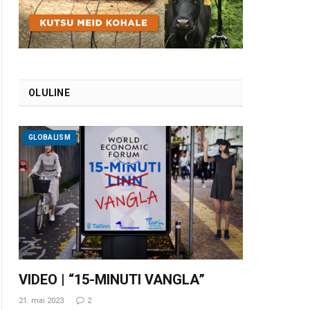
OLULINE
GLOBALISM
VIDEO | “15-MINUTI VANGLA”
21. mai 2023
2