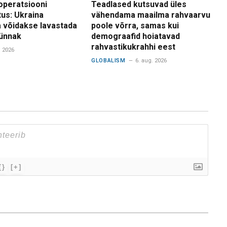
operatsiooni
Teadlased kutsuvad üles
tus: Ukraina
vähendama maailma rahvaarvu
 võidakse lavastada
poole võrra, samas kui
ünnak
demograafid hoiatavad
rahvastikukrahhi eest
. 2026
GLOBALISM
6. aug. 2026
{}
[+]