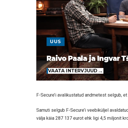
UUS
Raivo Paala ja Ingvar T
VAATA INTERVJUUD
F-Secure’i avalikustatud andmetest selgub, e
Samuti selgub F-Secure’i veebiküljel avaldatud
välja käia 287 137 eurot ehk ligi 4,5 miljonit kr