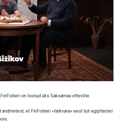
šižikov
t FinFisheri on loonud üks Saksamaa ettevõte.
 andmetest, et FinFisheri «tarkvara» eest tuli egiptlastel
ooni.