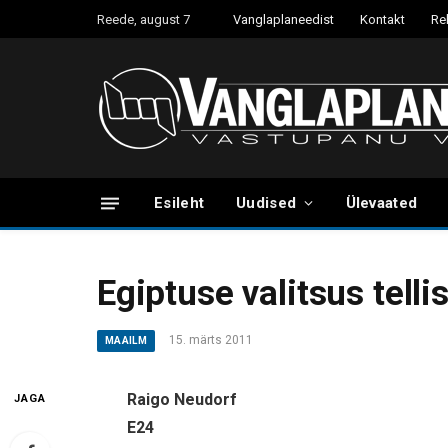
Reede, august 7
Vanglaplaneedist
Kontakt
Re
Esileht
Uudised
Ülevaated
Egiptuse valitsus telli
15. märts 2011
MAAILM
Raigo Neudorf
JAGA
E24