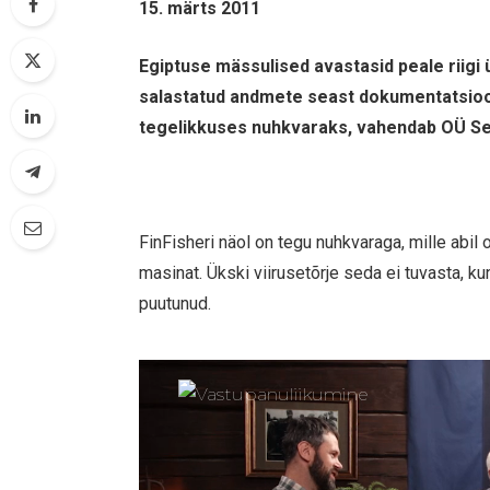
15. märts 2011
Egiptuse mässulised avastasid peale riigi
salastatud andmete seast dokumentatsioon
tegelikkuses nuhkvaraks, vahendab OÜ S
FinFisheri näol on tegu nuhkvaraga, mille abil 
masinat. Ükski viirusetõrje seda ei tuvasta, 
puutunud.