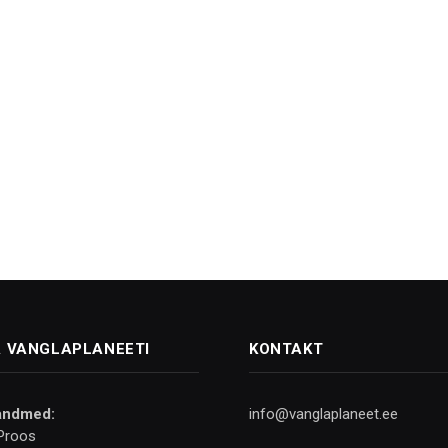
 VANGLAPLANEETI
KONTAKT
andmed:
info@vanglaplaneet.ee
Proos