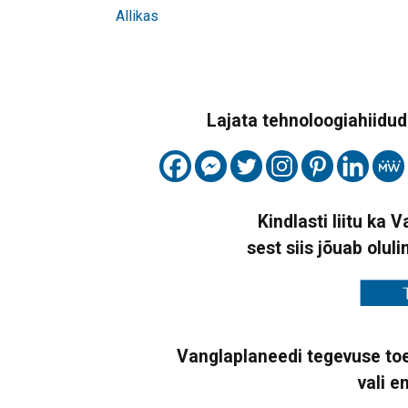
Allikas
Lajata tehnoloogiahiidude
Kindlasti liitu ka 
sest siis jõuab oluli
Vanglaplaneedi tegevuse toe
vali e