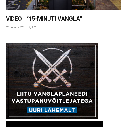
VIDEO | “15-MINUTI VANGLA”
21. mai 2023
2