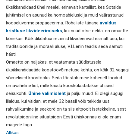
üksikkandidaad ühel meelel, erinevalt kartellist, kes Sotside
juhtimisel on asunud ka homoabielusid ja muid väärastunud
kooseluvorme propageerima. Roheliste tänane
avaldus
kristluse likvideerimiseks
, kui nüüd otse öelda, on omaette
kõnekas. Kõik dikdatuurireziimid likvideerivad esmalt usu, kui
traditsioonide ja moraali aluse, V.I.Lenin teadis seda samuti
hästi.
Omaette on naljakas, et vaatamata süüdistusele
üksikkandidaatide koostöövõimetuse kohta, on kõik 32 vägagi
võimelised koostööks. Seda tõestab meie koheselt loodud
omavaheline list, mille kaudu kooskõlastatakse ühiseid
seisukohti.
Ühine valimisleht
ja palju muud. Ei olegi sugugi
liialdus, kui väidan, et meie 32 baasil võib tekkida uus
rahvaliikumine ja seekord on ta siis altpoolt isetekkeline, sest
revolutsiooniline situatsioon Eesti ühiskonnas ei ole enam
mägede taga.
Allikas