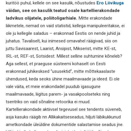
kuritöö puhul, kellele on see kasulik, nõustudes
Ero Liivikuga
väidan, see on kasulik teatud osale kartellierakondade
ladvikus olijatele, poliitoligarhiale.
Mitte erakondade
liikmetele, nemad on vaid statistid, kellega manipuleeritakse, ei
ole ju kellegile saladus – erakonnad Eestis on nende juhid ja
juhatus. Tavaliselt, kui inimesed omavahel räägivad, siis on
juttu Savisaarest, Laarist, Ansipist, Mikserist, mitte KE-st,
IRL-st, REF-st, Sotsidest. Millest selline suhtumine kõneleb?
Aga sellest, et praeguse süsteemi kohaselt on Eesti
erakonnad juhikesksed “ususektid”, mitte mõttekaaslaste
ühendused, keda seoks ühine maailmavaade ja ideed. Ei ole
vale väita, et meie erakondadel puudub igasugune
maailmavaade, liigitus parem- ja vasakpoolseteks ning
tsentriks on vaid sõnaline retoorika ei muud.
Kartellierakondade aktiivsel tegevusel see tendents süveneb,
asja kasuks räägib nn Allikakaitseseadus, hiljuti läbikukkunud
ametkondade üleüldine dokumentide salastamise seadus jne.