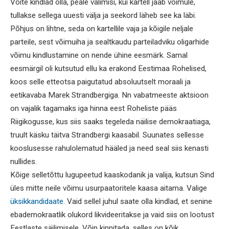
Võite kindlad olla, peale valimisi, kui kartell jääb võimule,
tullakse sellega uuesti välja ja seekord läheb see ka läbi.
Põhjus on lihtne, seda on kartellile vaja ja kõigile neljale
parteile, sest võimuiha ja sealtkaudu parteiladviku oligarhide
võimu kindlustamine on nende ühine eesmärk. Samal
eesmärgil oli kutsutud ellu ka erakond Eestimaa Rohelised,
koos selle etteotsa paigutatud absoluutselt moraali ja
eetikavaba Marek Strandbergiga. Nn vabatmeeste aktsioon
on vajalik tagamaks iga hinna eest Roheliste pääs
Riigikogusse, kus siis saaks tegeleda näilise demokraatiaga,
truult käsku täitva Strandbergi kaasabil. Suunates sellesse
kooslusesse rahulolematud hääled ja need seal siis kenasti
nullides.
Kõige selletõttu lugupeetud kaaskodanik ja valija, kutsun Sind
üles mitte neile võimu usurpaatoritele kaasa aitama. Valige
üksikkandidaate.
Vaid sellel juhul saate olla kindlad, et senine
ebademokraatlik olukord likvideeritakse ja vaid siis on lootust
Eestlaste säilimisele. Võin kinnitada, selles on kõik