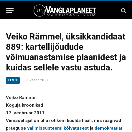
Veiko Rämmel, üksikkandidaat
889: kartellijõudude
võimuanastamise plaanidest ja
kuidas sellele vastu astuda.
17. veebr. 2011
EESTI
Veiko Rämmel
Koguja kroonikad
17. veebruar 2011
Viimasel ajal on üha rohkem kuulda hääli, mis räägivad
praeguse
valimissüsteemi kõlvatusest
ja
demokraatiat