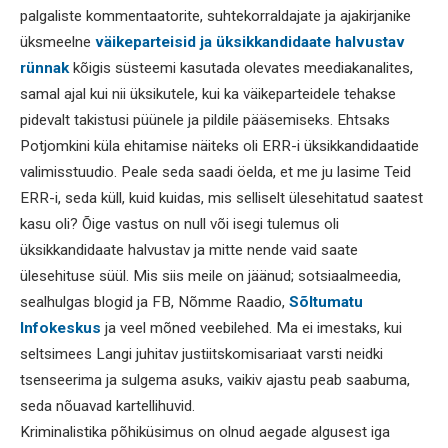
palgaliste kommentaatorite, suhtekorraldajate ja ajakirjanike
üksmeelne
väikeparteisid ja üksikkandidaate halvustav
rünnak
kõigis süsteemi kasutada olevates meediakanalites,
samal ajal kui nii üksikutele, kui ka väikeparteidele tehakse
pidevalt takistusi püünele ja pildile pääsemiseks. Ehtsaks
Potjomkini küla ehitamise näiteks oli ERR-i üksikkandidaatide
valimisstuudio. Peale seda saadi öelda, et me ju lasime Teid
ERR-i, seda küll, kuid kuidas, mis selliselt ülesehitatud saatest
kasu oli? Õige vastus on null või isegi tulemus oli
üksikkandidaate halvustav ja mitte nende vaid saate
ülesehituse süül. Mis siis meile on jäänud; sotsiaalmeedia,
sealhulgas blogid ja FB, Nõmme Raadio,
Sõltumatu
Infokeskus
ja veel mõned veebilehed. Ma ei imestaks, kui
seltsimees Langi juhitav justiitskomisariaat varsti neidki
tsenseerima ja sulgema asuks, vaikiv ajastu peab saabuma,
seda nõuavad kartellihuvid.
Kriminalistika põhiküsimus on olnud aegade algusest iga