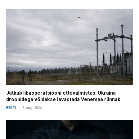
Jätkub libaoperatsiooni ettevalmistus: Ukraina
droonidega võidakse lavastada Venemaa rünnak
EESTI
6. aug. 2026