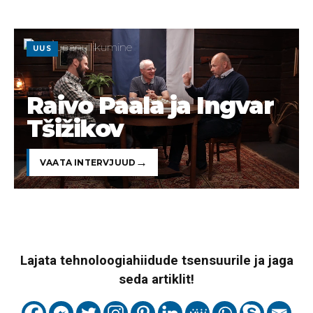
UUS
Raivo Paala ja Ingvar
Tšižikov
VAATA INTERVJUUD
Lajata tehnoloogiahiidude tsensuurile ja jaga
seda artiklit!