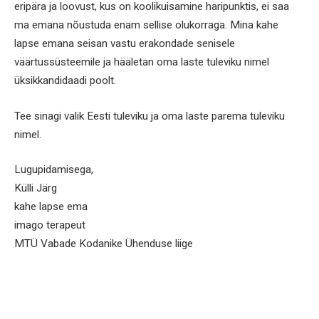
eripära ja loovust, kus on koolikuisamine haripunktis, ei saa
ma emana nõustuda enam sellise olukorraga. Mina kahe
lapse emana seisan vastu erakondade senisele
väärtussüsteemile ja hääletan oma laste tuleviku nimel
üksikkandidaadi poolt.
Tee sinagi valik Eesti tuleviku ja oma laste parema tuleviku
nimel.
Lugupidamisega,
Külli Järg
kahe lapse ema
imago terapeut
MTÜ Vabade Kodanike Ühenduse liige