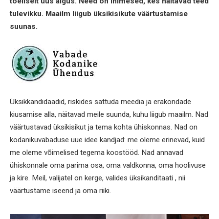
tõeliselt uus algus. Need on inimesed, kes näitavad teed
tulevikku. Maailm liigub üksikisikute väärtustamise
suunas.
Üksikkandidaadid, riskides sattuda meedia ja erakondade
kiusamise alla, näitavad meile suunda, kuhu liigub maailm. Nad
väärtustavad üksikisikut ja tema kohta ühiskonnas. Nad on
kodanikuvabaduse uue idee kandjad: me oleme erinevad, kuid
me oleme võimelised tegema koostööd. Nad annavad
ühiskonnale oma parima osa, oma valdkonna, oma hoolivuse
ja kire. Meil, valijatel on kerge, valides üksikanditaati , nii
väärtustame iseend ja oma riiki.