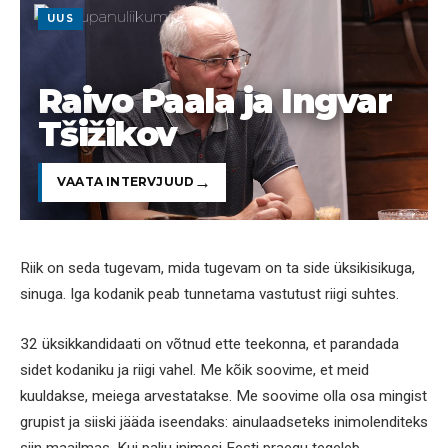
UUS
Raivo Paala ja Ingvar
Tšižikov
VAATA INTERVJUUD
Riik on seda tugevam, mida tugevam on ta side üksikisikuga,
sinuga. Iga kodanik peab tunnetama vastutust riigi suhtes.
32 üksikkandidaati on võtnud ette teekonna, et parandada
sidet kodaniku ja riigi vahel. Me kõik soovime, et meid
kuuldakse, meiega arvestatakse. Me soovime olla osa mingist
grupist ja siiski jääda iseendaks: ainulaadseteks inimolenditeks
siin maailmas. Kui palju inimesi Eesti praegu tegeleb