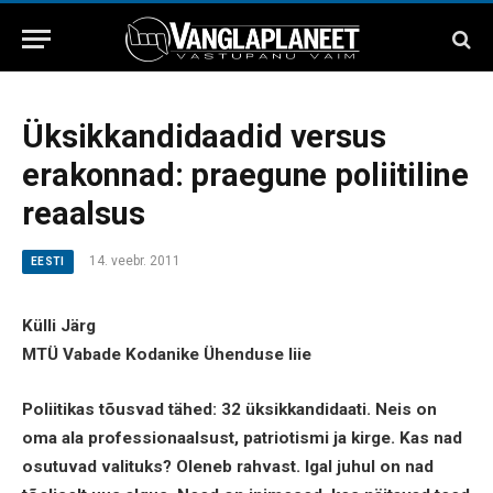
Üksikkandidaadid versus
erakonnad: praegune poliitiline
reaalsus
14. veebr. 2011
EESTI
Külli Järg
MTÜ Vabade Kodanike Ühenduse liie
Poliitikas tõusvad tähed: 32 üksikkandidaati. Neis on
oma ala professionaalsust, patriotismi ja kirge. Kas nad
osutuvad valituks? Oleneb rahvast. Igal juhul on nad