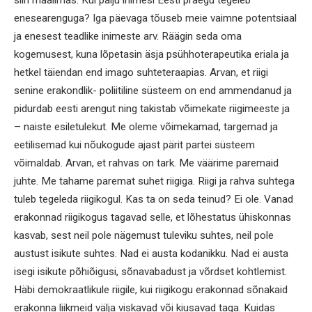
enesearenguga? Iga päevaga tõuseb meie vaimne potentsiaal
ja enesest teadlike inimeste arv. Räägin seda oma
kogemusest, kuna lõpetasin äsja psühhoterapeutika eriala ja
hetkel täiendan end imago suhteteraapias. Arvan, et riigi
senine erakondlik- poliitiline süsteem on end ammendanud ja
pidurdab eesti arengut ning takistab võimekate riigimeeste ja
– naiste esiletulekut. Me oleme võimekamad, targemad ja
eetilisemad kui nõukogude ajast pärit partei süsteem
võimaldab. Arvan, et rahvas on tark. Me väärime paremaid
juhte. Me tahame paremat suhet riigiga. Riigi ja rahva suhtega
tuleb tegeleda riigikogul. Kas ta on seda teinud? Ei ole. Vanad
erakonnad riigikogus tagavad selle, et lõhestatus ühiskonnas
kasvab, sest neil pole nägemust tuleviku suhtes, neil pole
austust isikute suhtes. Nad ei austa kodanikku. Nad ei austa
isegi isikute põhiõigusi, sõnavabadust ja võrdset kohtlemist.
Häbi demokraatlikule riigile, kui riigikogu erakonnad sõnakaid
erakonna liikmeid välja viskavad või kiusavad taga. Kuidas