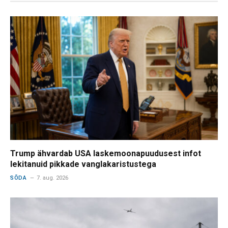
Trump ähvardab USA laskemoonapuudusest infot
lekitanuid pikkade vanglakaristustega
SÕDA
7. aug. 2026