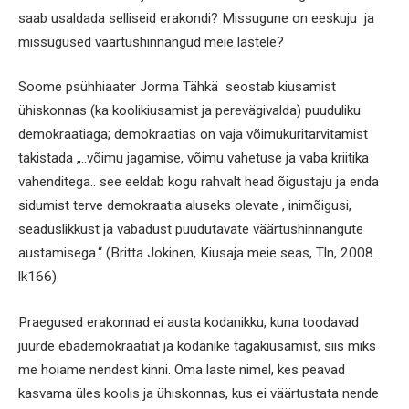
saab usaldada selliseid erakondi? Missugune on eeskuju ja
missugused väärtushinnangud meie lastele?
Soome psühhiaater Jorma Tähkä seostab kiusamist
ühiskonnas (ka koolikiusamist ja perevägivalda) puuduliku
demokraatiaga; demokraatias on vaja võimukuritarvitamist
takistada „..võimu jagamise, võimu vahetuse ja vaba kriitika
vahenditega.. see eeldab kogu rahvalt head õigustaju ja enda
sidumist terve demokraatia aluseks olevate , inimõigusi,
seaduslikkust ja vabadust puudutavate väärtushinnangute
austamisega.“ (Britta Jokinen, Kiusaja meie seas, Tln, 2008.
lk166)
Praegused erakonnad ei austa kodanikku, kuna toodavad
juurde ebademokraatiat ja kodanike tagakiusamist, siis miks
me hoiame nendest kinni. Oma laste nimel, kes peavad
kasvama üles koolis ja ühiskonnas, kus ei väärtustata nende