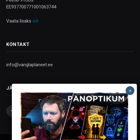
EE937700771001063744
Vaata lisaks
siit
KONTAKT
info@vanglaplaneet.ee
JÄLGI SOTSIAALMEEDIAS
Facebook
X
Instagram
YouTube
Telegram
(Twitter)