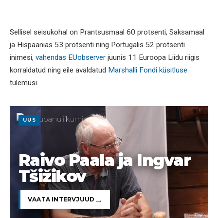
Sellisel seisukohal on Prantsusmaal 60 protsenti, Saksamaal
ja Hispaanias 53 protsenti ning Portugalis 52 protsenti
inimesi,
vahendas EUobserver
juunis 11 Euroopa Liidu riigis
korraldatud ning eile avaldatud
Marshalli Fondi küsitluse
tulemusi.
UUS
Raivo Paala ja Ingvar
Tšižikov
VAATA INTERVJUUD