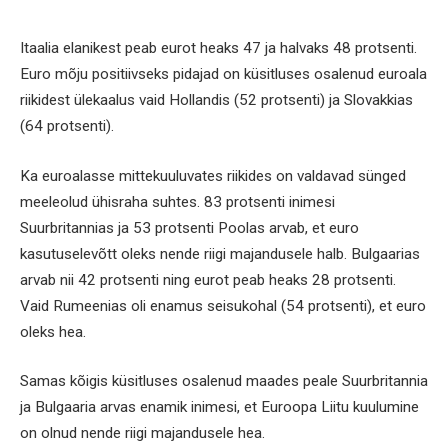
Itaalia elanikest peab eurot heaks 47 ja halvaks 48 protsenti.
Euro mõju positiivseks pidajad on küsitluses osalenud euroala
riikidest ülekaalus vaid Hollandis (52 protsenti) ja Slovakkias
(64 protsenti).
Ka euroalasse mittekuuluvates riikides on valdavad sünged
meeleolud ühisraha suhtes. 83 protsenti inimesi
Suurbritannias ja 53 protsenti Poolas arvab, et euro
kasutuselevõtt oleks nende riigi majandusele halb. Bulgaarias
arvab nii 42 protsenti ning eurot peab heaks 28 protsenti.
Vaid Rumeenias oli enamus seisukohal (54 protsenti), et euro
oleks hea.
Samas kõigis küsitluses osalenud maades peale Suurbritannia
ja Bulgaaria arvas enamik inimesi, et Euroopa Liitu kuulumine
on olnud nende riigi majandusele hea.