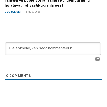
rahvaarvu poole võrra, samas kui demograafid
hoiatavad rahvastikukrahhi eest
GLOBALISM
6. aug. 2026
0
COMMENTS