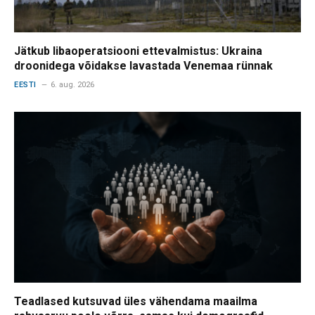
Jätkub libaoperatsiooni ettevalmistus: Ukraina
droonidega võidakse lavastada Venemaa rünnak
EESTI
6. aug. 2026
Teadlased kutsuvad üles vähendama maailma