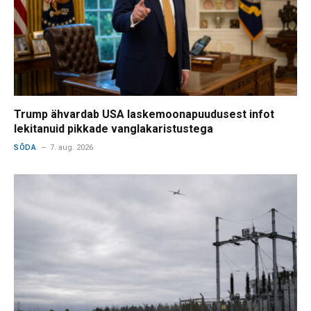
Trump ähvardab USA laskemoonapuudusest infot
lekitanuid pikkade vanglakaristustega
SÕDA
7. aug. 2026