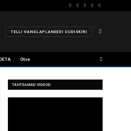
Facebook
YouTube
Instagram
X
Telegram
(Twitter)
TELLI VANGLAPLANEEDI UUDISKIRI
OETA
Otse
TÄHTSAMAD VIDEOD