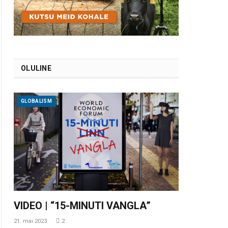
OLULINE
GLOBALISM
VIDEO | “15-MINUTI VANGLA”
21. mai 2023
2