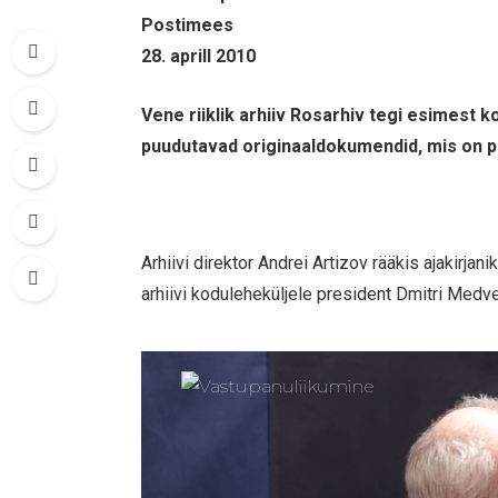
Postimees
28. aprill 2010
Vene riiklik arhiiv Rosarhiv tegi esimest 
puudutavad originaaldokumendid, mis on pär
Arhiivi direktor Andrei Artizov rääkis ajakirjan
arhiivi koduleheküljele president Dmitri Medve