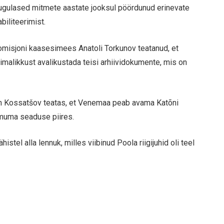
sugulased mitmete aastate jooksul pöördunud erinevate
biliteerimist.
misjoni kaasesimees Anatoli Torkunov teatanud, et
malikkust avalikustada teisi arhiividokumente, mis on
n Kossatšov teatas, et Venemaa peab avama Katõni
imuma seaduse piires.
stel alla lennuk, milles viibinud Poola riigijuhid oli teel