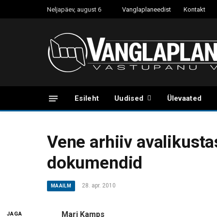
Neljapäev, august 6
Vanglaplaneedist
Kontakt
Esileht
Uudised
Ülevaated
Vene arhiiv avalikusta
dokumendid
28. apr. 2010
MAAILM
Mari Kamps
JAGA