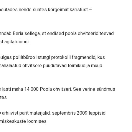
 kasutades nende suhtes kõrgeimat karistust –
endab Beria sellega, et endised poola ohvitserid teevad
t agitatsiooni.
ulgas poliitbüroo istungi protokolli fragmendid, kus
 mahalastud ohvitsere puudutavad toimikud ja muud
s lasti maha 14 000 Poola ohvitseri. See verine sündmus
tes.
rhiivist pärit materjalid, septembris 2009 leppisid
rimiskeskuste loomises.