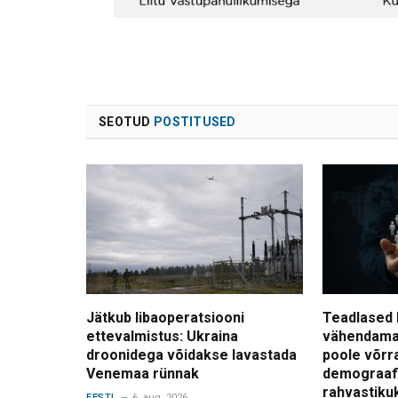
SEOTUD
POSTITUSED
Jätkub libaoperatsiooni
Teadlased 
ettevalmistus: Ukraina
vähendama
droonidega võidakse lavastada
poole võrr
Venemaa rünnak
demograafi
rahvastiku
EESTI
6. aug. 2026