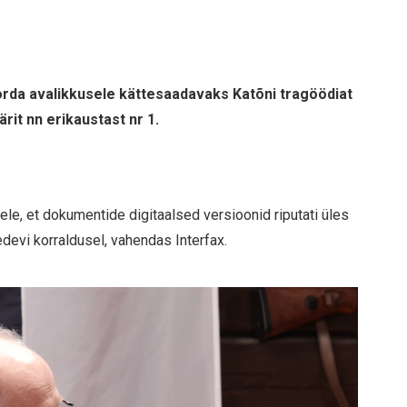
korda avalikkusele kättesaadavaks Katõni tragöödiat
it nn erikaustast nr 1.
ikele, et dokumentide digitaalsed versioonid riputati üles
devi korraldusel, vahendas Interfax.