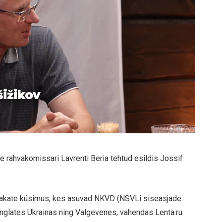
šižikov
 rahvakomissari Lavrenti Beria tehtud esildis Jossif
olakate küsimus, kes asuvad NKVD (NSVLi siseasjade
anglates Ukrainas ning Valgevenes, vahendas Lenta.ru.