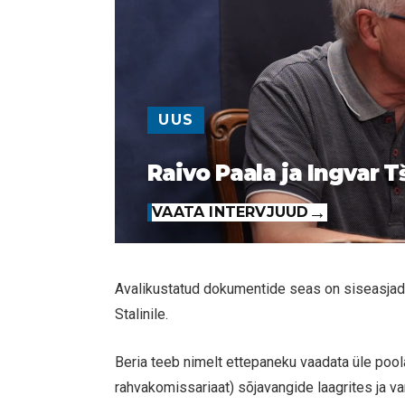
UUS
Raivo Paala ja Ingvar T
VAATA INTERVJUUD
Avalikustatud dokumentide seas on siseasjade
Stalinile.
Beria teeb nimelt ettepaneku vaadata üle po
rahvakomissariaat) sõjavangide laagrites ja v