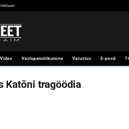
Reklaam
Video
Vastupanuliikumine
Varustus
E-pood
T
s Katõni tragöödia