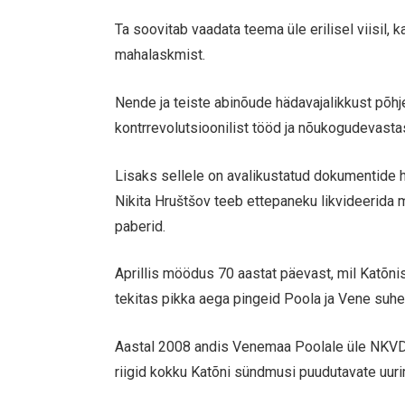
Ta soovitab vaadata teema üle erilisel viisil,
mahalaskmist.
Nende ja teiste abinõude hädavajalikkust põhj
kontrrevolutsioonilist tööd ja nõukogudevastas
Lisaks sellele on avalikustatud dokumentide h
Nikita Hruštšov teeb ettepaneku likvideerida
paberid.
Aprillis möödus 70 aastat päevast, mil Katõni
tekitas pikka aega pingeid Poola ja Vene suhe
Aastal 2008 andis Venemaa Poolale üle NKVD a
riigid kokku Katõni sündmusi puudutavate uu