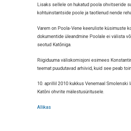
Lisaks sellele on hukatud poola ohvitseride 
kohtuinstantside poole ja taotlenud nende reha
Varem on Poola-Vene keeruliste küsimuste ko
dokumentide üleandmine Poolale ei välista või
seotud Katõniga.
Riigiduuma väliskomisjoni esimees Konstanti
teemat puudutavad arhiivid, kuid see peab to
10. aprillil 2010 kukkus Venemaal Smolenski lähi
Katõni ohvrite mälestusüritusele.
Allikas