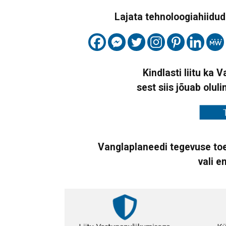
Lajata tehnoloogiahiidude
Kindlasti liitu ka 
sest siis jõuab oluli
Vanglaplaneedi tegevuse toe
vali e