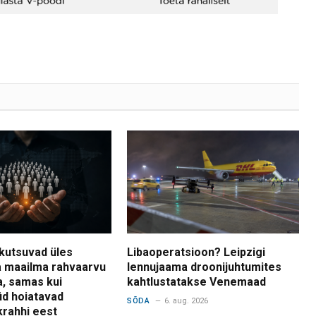
kutsuvad üles
Libaoperatsioon? Leipzigi
 maailma rahvaarvu
lennujaama droonijuhtumites
a, samas kui
kahtlustatakse Venemaad
d hoiatavad
SÕDA
6. aug. 2026
krahhi eest